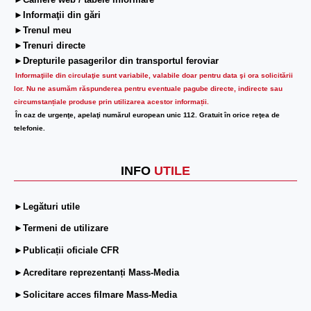
►Camere web / tabele informare
►Informaţii din gări
►Trenul meu
►Trenuri directe
►Drepturile pasagerilor din transportul feroviar
Informaţiile din circulaţie sunt variabile, valabile doar pentru data şi ora solicitării
lor.
Nu ne asumăm răspunderea pentru eventuale pagube directe, indirecte sau
circumstanțiale produse prin utilizarea acestor informații.
În caz de urgenţe, apelaţi numărul european unic 112. Gratuit în orice reţea de
telefonie.
INFO
UTILE
►Legături utile
►Termeni de utilizare
►Publicații oficiale CFR
►Acreditare reprezentanți Mass-Media
►Solicitare acces filmare Mass-Media