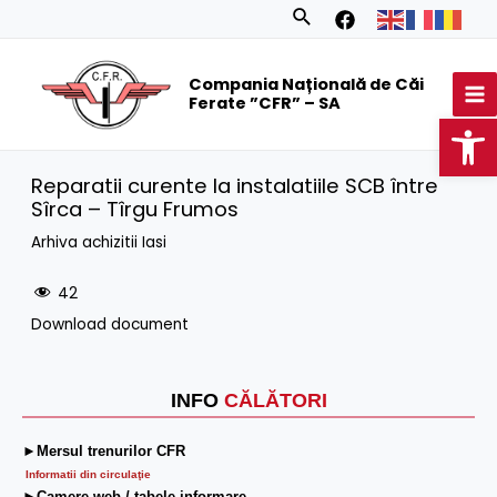
Skip
Search
to
MA
content
Compania Națională de Căi
M
Ferate ”CFR” – SA
Op
Reparatii curente la instalatiile SCB între
Sîrca – Tîrgu Frumos
Arhiva achizitii Iasi
42
Download document
INFO
CĂLĂTORI
►Mersul trenurilor CFR
Informatii din circulaţie