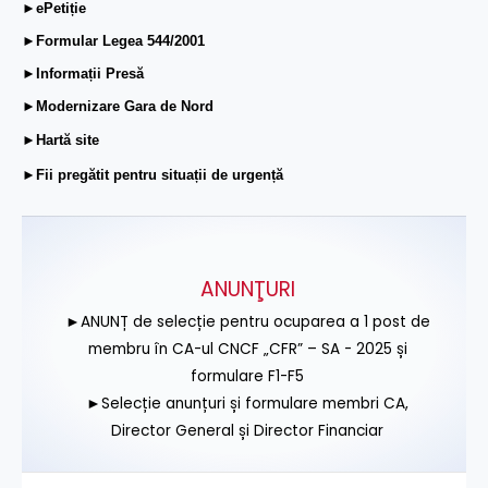
►ePetiție
►Formular Legea 544/2001
►Informații Presă
►Modernizare Gara de Nord
►Hartă site
►Fii pregătit pentru situații de urgență
ANUNŢURI
►ANUNȚ de selecție pentru ocuparea a 1 post de
membru în CA-ul CNCF „CFR” – SA - 2025 și
formulare F1-F5
►Selecție anunțuri și formulare membri CA,
Director General și Director Financiar