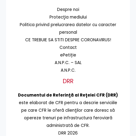
Despre noi
Protecţia mediului
Politica privind prelucrarea datelor cu caracter
personal
CE TREBUIE SA STITI DESPRE CORONAVIRUS!
Contact
ePetiție
A.N.P.C. – SAL
A.N.P.C.
DRR
Documentul de Referinţă al Reţelei CFR (DRR)
este elaborat de CFR pentru a descrie serviciile
pe care CFR le oferă clienţilor care doresc să
opereze trenuri pe infrastructura feroviară
administrată de CFR.
DRR 2026