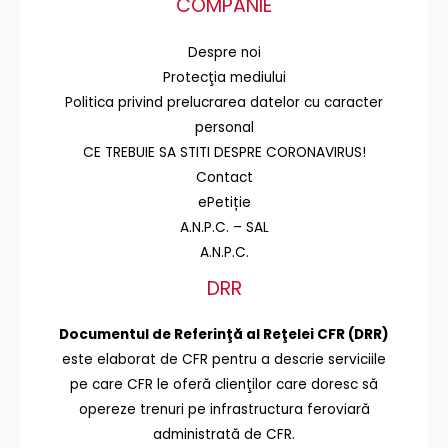
COMPANIE
Despre noi
Protecţia mediului
Politica privind prelucrarea datelor cu caracter
personal
CE TREBUIE SA STITI DESPRE CORONAVIRUS!
Contact
ePetiție
A.N.P.C. – SAL
A.N.P.C.
DRR
Documentul de Referinţă al Reţelei CFR (DRR)
este elaborat de CFR pentru a descrie serviciile
pe care CFR le oferă clienţilor care doresc să
opereze trenuri pe infrastructura feroviară
administrată de CFR.