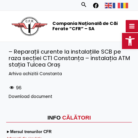
Skip
Search
to
MA
content
Compania Națională de Căi
M
Ferate ”CFR” – SA
Op
– Reparații curente la instalațiile SCB pe
raza secției CT1 Constanța – instalația ATM
stația Tulcea Oraș
Arhiva achizitii Constanta
96
Download document
INFO
CĂLĂTORI
►Mersul trenurilor CFR