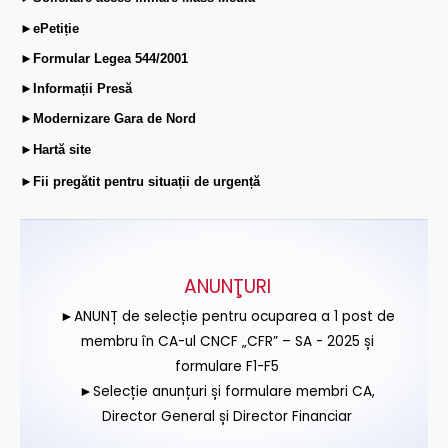
►ePetiție
►Formular Legea 544/2001
►Informații Presă
►Modernizare Gara de Nord
►Hartă site
►Fii pregătit pentru situații de urgență
ANUNŢURI
►ANUNȚ de selecție pentru ocuparea a 1 post de
membru în CA-ul CNCF „CFR” – SA - 2025 și
formulare F1-F5
►Selecție anunțuri și formulare membri CA,
Director General și Director Financiar