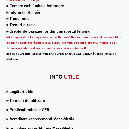
Informatii din circulaţie
►Camere web / tabele informare
►Informaţii din gări
►Trenul meu
►Trenuri directe
►Drepturile pasagerilor din transportul feroviar
Informaţiile din circulaţie sunt variabile, valabile doar pentru data şi ora solicitării
lor.
Nu ne asumăm răspunderea pentru eventuale pagube directe, indirecte sau
circumstanțiale produse prin utilizarea acestor informații.
În caz de urgenţe, apelaţi numărul european unic 112. Gratuit în orice reţea de
telefonie.
INFO
UTILE
►Legături utile
►Termeni de utilizare
►Publicații oficiale CFR
►Acreditare reprezentanți Mass-Media
►Solicitare acces filmare Mass-Media