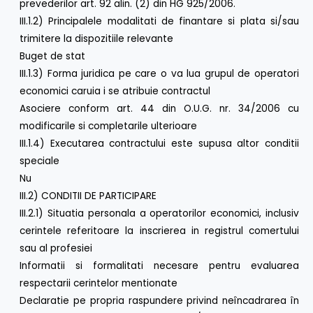
prevederilor art. 92 alin. (2) din HG 925/2006.
III.1.2) Principalele modalitati de finantare si plata si/sau
trimitere la dispozitiile relevante
Buget de stat
III.1.3) Forma juridica pe care o va lua grupul de operatori
economici caruia i se atribuie contractul
Asociere conform art. 44 din O.U.G. nr. 34/2006 cu
modificarile si completarile ulterioare
III.1.4) Executarea contractului este supusa altor conditii
speciale
Nu
III.2) CONDITII DE PARTICIPARE
III.2.1) Situatia personala a operatorilor economici, inclusiv
cerintele referitoare la inscrierea in registrul comertului
sau al profesiei
Informatii si formalitati necesare pentru evaluarea
respectarii cerintelor mentionate
Declaratie pe propria raspundere privind neîncadrarea în