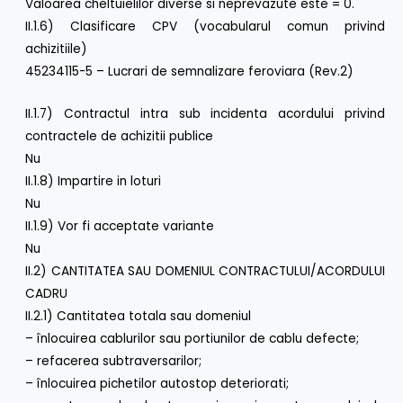
Valoarea cheltuielilor diverse si neprevazute este = 0.
II.1.6) Clasificare CPV (vocabularul comun privind
achizitiile)
45234115-5 – Lucrari de semnalizare feroviara (Rev.2)
II.1.7) Contractul intra sub incidenta acordului privind
contractele de achizitii publice
Nu
II.1.8) Impartire in loturi
Nu
II.1.9) Vor fi acceptate variante
Nu
II.2) CANTITATEA SAU DOMENIUL CONTRACTULUI/ACORDULUI
CADRU
II.2.1) Cantitatea totala sau domeniul
– înlocuirea cablurilor sau portiunilor de cablu defecte;
– refacerea subtraversarilor;
– înlocuirea pichetilor autostop deteriorati;