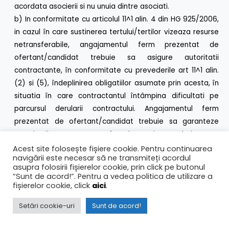
acordata asocierii si nu unuia dintre asociati.
b) In conformitate cu articolul 11^1 alin. 4 din HG 925/2006,
in cazul în care sustinerea tertului/tertilor vizeaza resurse
netransferabile, angajamentul ferm prezentat de
ofertant/candidat trebuie sa asigure autoritatii
contractante, în conformitate cu prevederile art 11^1 alin.
(2) si (5), îndeplinirea obligatiilor asumate prin acesta, în
situatia în care contractantul întâmpina dificultati pe
parcursul derularii contractului. Angajamentul ferm
prezentat de ofertant/candidat trebuie sa garanteze
autoritatii contractante faptul ca, in cazul in care
contractantul intampina dificultati pe parcursul derularii
Acest site folosește fișiere cookie. Pentru continuarea
navigării este necesar să ne transmiteți acordul
contractului, persoana sustinatoare, neconditionat si
asupra folosirii fișierelor cookie, prin click pe butonul
irevocabil, va asigura sustinerea tehnica si/sau
“Sunt de acord!”. Pentru a vedea politica de utilizare a
profesionala pentru îndeplinirea contractului conform
fișierelor cookie, click
aici
.
ofertei prezentate si a contractului de achizitie publica ce
Setări cookie-uri
Sunt de acord!
urmeaza a fi încheiat între ofertant si autoritatea
contractanta. Se va prezenta in original, un angajament