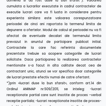
domeniu si au fost duse la bun sfârsit*). Valoarea
cumulata a lucrarilor executate in cadrul contractelor de
executie lucrari care va fi luata in considerare pentru
experienta similara este valoarea corespunzatoare
perioadei de cinci ani raportata la termenul limita de
depunere a ofertelor. Modul de calcul al perioadei nu va fi
afectat de eventuale decalari ale termenului limita
prevazut in anuntul de participare publicat initial.
Contractele la care fac referinta documentele
prezentate trebuie sa acopere categoriile de lucrari
solicitate. Daca participarea la realizarea contractelor
mentionate s-a facut in alta calitate decat cea de
contractant unic, atunci se vor specifica doar categoriile
de lucrari prestate efectiv numai de catre ofertant.
*)prin «lucrari duse la bun sfarsit», conform art.14 din
Ordinul ANRMAP nr.509/2011, se inteleg: -lucrari
receptionate partial care sunt insotite de proces –verbal
receptie partiala; -lucrari receptionate insotite de proces-