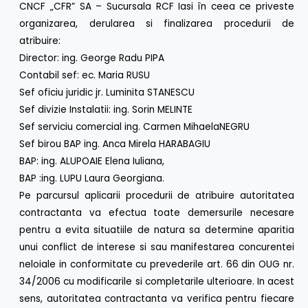
CNCF „CFR” SA – Sucursala RCF Iasi în ceea ce priveste
organizarea, derularea si finalizarea procedurii de
atribuire:
Director: ing. George Radu PIPA
Contabil sef: ec. Maria RUSU
Sef oficiu juridic jr. Luminita STANESCU
Sef divizie Instalatii: ing. Sorin MELINTE
Sef serviciu comercial ing. Carmen MihaelaNEGRU
Sef birou BAP ing. Anca Mirela HARABAGIU
BAP: ing. ALUPOAIE Elena Iuliana,
BAP :ing. LUPU Laura Georgiana.
Pe parcursul aplicarii procedurii de atribuire autoritatea
contractanta va efectua toate demersurile necesare
pentru a evita situatiile de natura sa determine aparitia
unui conflict de interese si sau manifestarea concurentei
neloiale in conformitate cu prevederile art. 66 din OUG nr.
34/2006 cu modificarile si completarile ulterioare. In acest
sens, autoritatea contractanta va verifica pentru fiecare