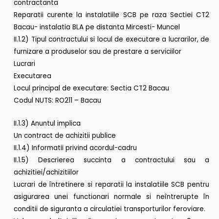
contractanta
Reparatii curente la instalatiile SCB pe raza Sectiei CT2
Bacau- instalatia BLA pe distanta Mircesti- Muncel
II.1.2) Tipul contractului si locul de executare a lucrarilor, de
furnizare a produselor sau de prestare a serviciilor
Lucrari
Executarea
Locul principal de executare: Sectia CT2 Bacau
Codul NUTS: RO211 – Bacau
II.1.3) Anuntul implica
Un contract de achizitii publice
II.1.4) Informatii privind acordul-cadru
II.1.5) Descrierea succinta a contractului sau a
achizitiei/achizitiilor
Lucrari de întretinere si reparatii la instalatiile SCB pentru
asigurarea unei functionari normale si neîntrerupte în
conditii de siguranta a circulatiei transporturilor feroviare.