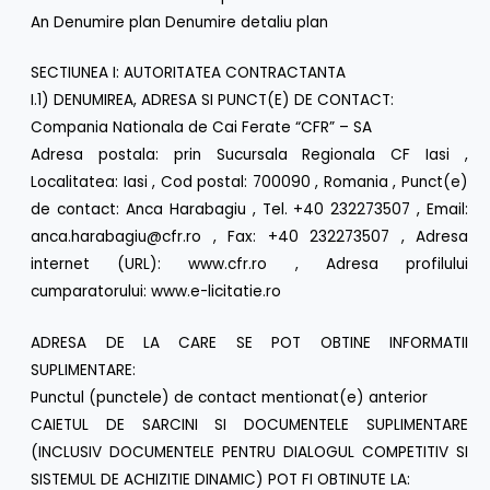
An Denumire plan Denumire detaliu plan
SECTIUNEA I: AUTORITATEA CONTRACTANTA
I.1) DENUMIREA, ADRESA SI PUNCT(E) DE CONTACT:
Compania Nationala de Cai Ferate “CFR” – SA
Adresa postala: prin Sucursala Regionala CF Iasi ,
Localitatea: Iasi , Cod postal: 700090 , Romania , Punct(e)
de contact: Anca Harabagiu , Tel. +40 232273507 , Email:
anca.harabagiu@cfr.ro , Fax: +40 232273507 , Adresa
internet (URL): www.cfr.ro , Adresa profilului
cumparatorului: www.e-licitatie.ro
ADRESA DE LA CARE SE POT OBTINE INFORMATII
SUPLIMENTARE:
Punctul (punctele) de contact mentionat(e) anterior
CAIETUL DE SARCINI SI DOCUMENTELE SUPLIMENTARE
(INCLUSIV DOCUMENTELE PENTRU DIALOGUL COMPETITIV SI
SISTEMUL DE ACHIZITIE DINAMIC) POT FI OBTINUTE LA: