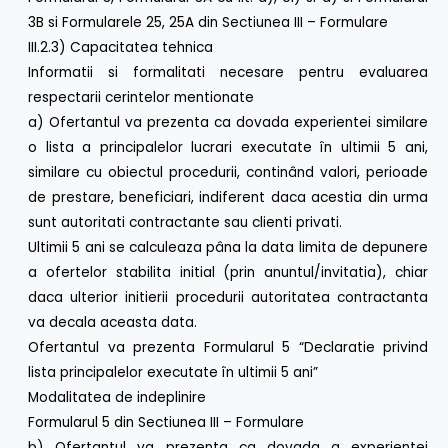
3B si Formularele 25, 25A din Sectiunea III – Formulare
III.2.3) Capacitatea tehnica
Informatii si formalitati necesare pentru evaluarea
respectarii cerintelor mentionate
a) Ofertantul va prezenta ca dovada experientei similare
o lista a principalelor lucrari executate în ultimii 5 ani,
similare cu obiectul procedurii, continând valori, perioade
de prestare, beneficiari, indiferent daca acestia din urma
sunt autoritati contractante sau clienti privati.
Ultimii 5 ani se calculeaza pâna la data limita de depunere
a ofertelor stabilita initial (prin anuntul/invitatia), chiar
daca ulterior initierii procedurii autoritatea contractanta
va decala aceasta data.
Ofertantul va prezenta Formularul 5 “Declaratie privind
lista principalelor executate în ultimii 5 ani”
Modalitatea de indeplinire
Formularul 5 din Sectiunea III – Formulare
b) Ofertantul va prezenta ca dovada a experientei