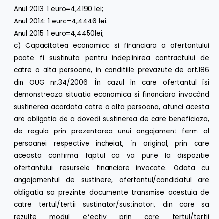
Anul 2013: 1 euro=4,4190 lei;
Anul 2014: 1 euro=4,4446 lei.
Anul 2015: 1 euro=4,4450lei;
c) Capacitatea economica si financiara a ofertantului
poate fi sustinuta pentru indeplinirea contractului de
catre o alta persoana, in conditiile prevazute de art.186
din OUG nr.34/2006. În cazul în care ofertantul îsi
demonstreaza situatia economica si financiara invocând
sustinerea acordata catre o alta persoana, atunci acesta
are obligatia de a dovedi sustinerea de care beneficiaza,
de regula prin prezentarea unui angajament ferm al
persoanei respective incheiat, în original, prin care
aceasta confirma faptul ca va pune la dispozitie
ofertantului resursele financiare invocate. Odata cu
angajamentul de sustinere, ofertantul/candidatul are
obligatia sa prezinte documente transmise acestuia de
catre tertul/tertii sustinator/sustinatori, din care sa
rezulte modul efectiv prin care tertul/tertii