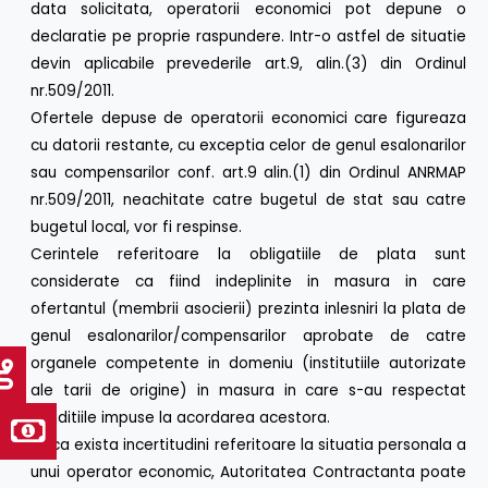
data solicitata, operatorii economici pot depune o
declaratie pe proprie raspundere. Intr-o astfel de situatie
devin aplicabile prevederile art.9, alin.(3) din Ordinul
nr.509/2011.
Ofertele depuse de operatorii economici care figureaza
cu datorii restante, cu exceptia celor de genul esalonarilor
sau compensarilor conf. art.9 alin.(1) din Ordinul ANRMAP
nr.509/2011, neachitate catre bugetul de stat sau catre
bugetul local, vor fi respinse.
Cerintele referitoare la obligatiile de plata sunt
considerate ca fiind indeplinite in masura in care
ofertantul (membrii asocierii) prezinta inlesniri la plata de
genul esalonarilor/compensarilor aprobate de catre
organele competente in domeniu (institutiile autorizate
ale tarii de origine) in masura in care s-au respectat
conditiile impuse la acordarea acestora.
Daca exista incertitudini referitoare la situatia personala a
unui operator economic, Autoritatea Contractanta poate