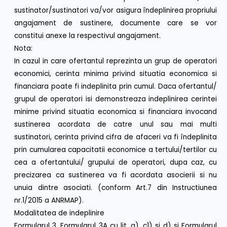
sustinator/sustinatori va/vor asigura îndeplinirea propriului
angajament de sustinere, documente care se vor
constitui anexe la respectivul angajament.
Nota:
In cazul in care ofertantul reprezinta un grup de operatori
economici, cerinta minima privind situatia economica si
financiara poate fi indeplinita prin cumul. Daca ofertantul/
grupul de operatori isi demonstreaza indeplinirea cerintei
minime privind situatia economica si financiara invocand
sustinerea acordata de catre unul sau mai multi
sustinatori, cerinta privind cifra de afaceri va fi îndeplinita
prin cumularea capacitatii economice a tertului/tertilor cu
cea a ofertantului/ grupului de operatori, dupa caz, cu
precizarea ca sustinerea va fi acordata asocierii si nu
unuia dintre asociati. (conform Art.7 din Instructiunea
nr.1/2015 a ANRMAP).
Modalitatea de indeplinire
Formularul 3, Formularul 3A cu lit. a), c1) si d) si Formularul