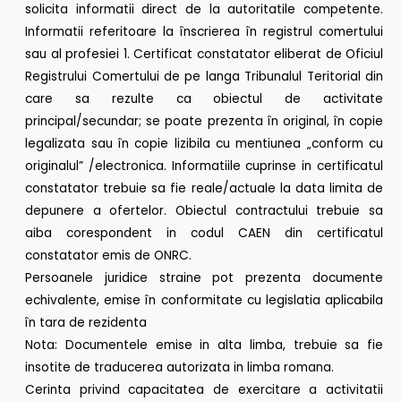
solicita informatii direct de la autoritatile competente.
Informatii referitoare la înscrierea în registrul comertului
sau al profesiei 1. Certificat constatator eliberat de Oficiul
Registrului Comertului de pe langa Tribunalul Teritorial din
care sa rezulte ca obiectul de activitate
principal/secundar; se poate prezenta în original, în copie
legalizata sau în copie lizibila cu mentiunea „conform cu
originalul” /electronica. Informatiile cuprinse in certificatul
constatator trebuie sa fie reale/actuale la data limita de
depunere a ofertelor. Obiectul contractului trebuie sa
aiba corespondent in codul CAEN din certificatul
constatator emis de ONRC.
Persoanele juridice straine pot prezenta documente
echivalente, emise în conformitate cu legislatia aplicabila
în tara de rezidenta
Nota: Documentele emise in alta limba, trebuie sa fie
insotite de traducerea autorizata in limba romana.
Cerinta privind capacitatea de exercitare a activitatii