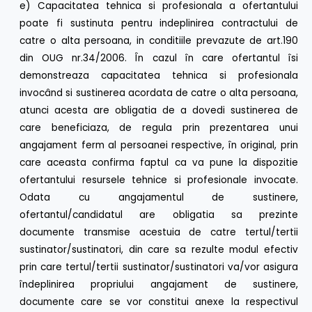
e) Capacitatea tehnica si profesionala a ofertantului
poate fi sustinuta pentru indeplinirea contractului de
catre o alta persoana, in conditiile prevazute de art.190
din OUG nr.34/2006. În cazul în care ofertantul îsi
demonstreaza capacitatea tehnica si profesionala
invocând si sustinerea acordata de catre o alta persoana,
atunci acesta are obligatia de a dovedi sustinerea de
care beneficiaza, de regula prin prezentarea unui
angajament ferm al persoanei respective, în original, prin
care aceasta confirma faptul ca va pune la dispozitie
ofertantului resursele tehnice si profesionale invocate.
Odata cu angajamentul de sustinere,
ofertantul/candidatul are obligatia sa prezinte
documente transmise acestuia de catre tertul/tertii
sustinator/sustinatori, din care sa rezulte modul efectiv
prin care tertul/tertii sustinator/sustinatori va/vor asigura
îndeplinirea propriului angajament de sustinere,
documente care se vor constitui anexe la respectivul