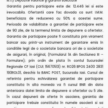
III.1.1) Depozite valorice şi garantii solicitate
Garantia pentru participare este de: 12.446 lei si este
irevocabila. Ofertantii care fac dovada ca sunt I.M.M.
beneficiaza de reducerea cu 50% a acestei sume.
Perioada de valabilitate a garantiei de participare este
de 90 zile, de la termenul limita de depunere a ofertelor.
Garantia de participare poate fi constituita prin virament
bancar sau printr-un instrument de garantare emis în
conditiile legii de o societate bancara ori de o societate
de asigurari, în original, (Formularul 1A din Sectiunea III –
Formulare); prin ordin de plata în contul Sucursalei
Regionale CF Iasi (CUI: 15670513) nr. RO26 BPOS 2400 2831
193ROL01, deschis la BANC POST, Sucursala Iasi. Cursul de
referinta pentru echivalarea garantiei de participare
constituita în alta moneda va fi cursul BNR din data
anterioara datei limita de depunere a ofertelor cu 5 zile.
În cazul depunerii de oferte în asociere, garantia de
participare trebuie constituita în numele asocierii si sa