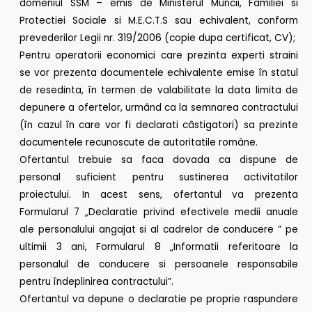
domeniul SSM – emis de Ministerul Muncii, Familiei si
Protectiei Sociale si M.E.C.T.S sau echivalent, conform
prevederilor Legii nr. 319/2006 (copie dupa certificat, CV);
Pentru operatorii economici care prezinta experti straini
se vor prezenta documentele echivalente emise în statul
de resedinta, în termen de valabilitate la data limita de
depunere a ofertelor, urmând ca la semnarea contractului
(în cazul în care vor fi declarati câstigatori) sa prezinte
documentele recunoscute de autoritatile române.
Ofertantul trebuie sa faca dovada ca dispune de
personal suficient pentru sustinerea activitatilor
proiectului. In acest sens, ofertantul va prezenta
Formularul 7 „Declaratie privind efectivele medii anuale
ale personalului angajat si al cadrelor de conducere ” pe
ultimii 3 ani, Formularul 8 „Informatii referitoare la
personalul de conducere si persoanele responsabile
pentru îndeplinirea contractului”.
Ofertantul va depune o declaratie pe proprie raspundere