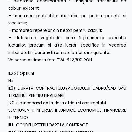
– curatarea, decolmatarea si aranjarea tronsonului de
cabluri existent;
– montarea protectiilor metalice pe poduri, podete si
viaducte;
– montarea reperelor din beton pentru cabluri;
– defrisarea vegetatiei care îngreuneaza executia
lucrarilor, precum si alte lucrari specifice în vederea
îmbunatatirii parametrilor instalatiilor de siguranta.
Valoarea estimata fara TVA: 622,300 RON
II.2.2) Optiuni
Nu
II.3) DURATA CONTRACTULUI/ACORDULUI CADRU/SAD SAU
TERMENUL PENTRU FINALIZARE
120 zile incepand de la data atribuirii contractului
SECTIUNEA III: INFORMATII JURIDICE, ECONOMICE, FINANCIARE
SI TEHNICE
III.1) CONDITII REFERITOARE LA CONTRACT