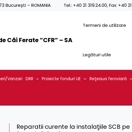
0873 București – ROMANIA
Tel.:
+40 21 319.24.00
, Fax:
+40 21
Termeni de utilizare
e Căi Ferate ”CFR” – SA
Legături utile
ieri/Vanzari
DRR
Proiecte fonduri UE
Reţeaua feroviară
Reparatii curente la instalaţiile SCB pe