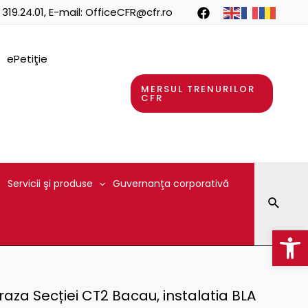
 319.24.01
, E-mail:
OfficeCFR@cfr.ro
ePetiţie
MERSUL TRENURILOR
CFR
Servicii şi produse
Guvernanţa corporativă
Searc
Op
 raza Secției CT2 Bacau, instalatia BLA