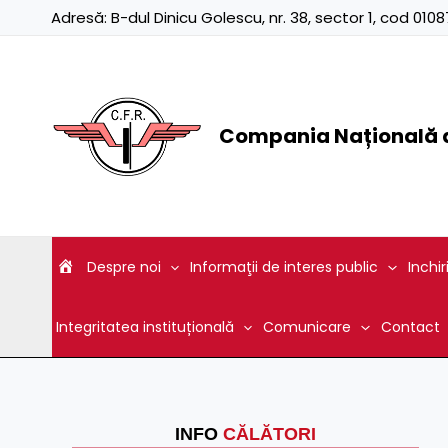
Skip
Adresă:
B-dul Dinicu Golescu, nr. 38, sector 1, cod 01
to
content
Compania Națională d
Despre noi
Informaţii de interes public
Inchir
Integritatea instituțională
Comunicare
Contact
INFO
CĂLĂTORI