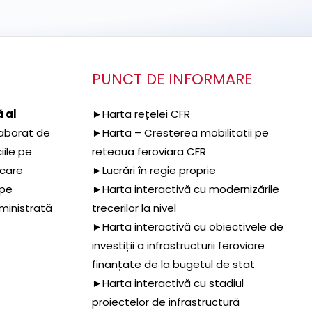
PUNCT DE INFORMARE
 al
►Harta rețelei CFR
aborat de
►Harta – Cresterea mobilitatii pe
iile pe
reteaua feroviara CFR
 care
►Lucrări în regie proprie
 pe
►Harta interactivă cu modernizările
dministrată
trecerilor la nivel
►Harta interactivă cu obiectivele de
investiții a infrastructurii feroviare
finanțate de la bugetul de stat
►Harta interactivă cu stadiul
proiectelor de infrastructură