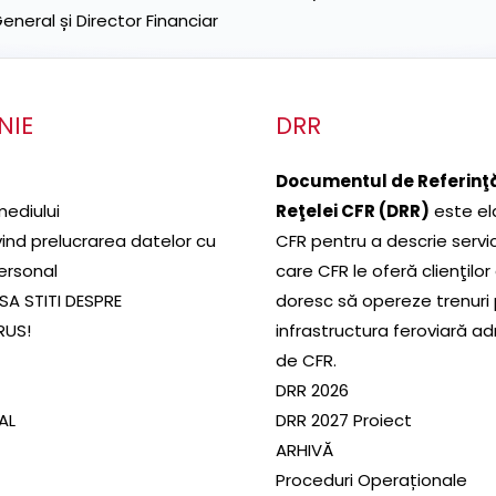
neral și Director Financiar
NIE
DRR
Documentul de Referinţă
mediului
Reţelei CFR (DRR)
este el
ivind prelucrarea datelor cu
CFR pentru a descrie servic
ersonal
care CFR le oferă clienţilor
SA STITI DESPRE
doresc să opereze trenuri
RUS!
infrastructura feroviară a
de CFR.
DRR 2026
SAL
DRR 2027 Proiect
ARHIVĂ
Proceduri Operaționale