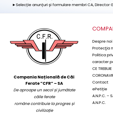
►Selecție anunțuri și formulare membri CA, Director Ge
COMPA
Despre noi
Protecţia 
Politica pr
caracter p
CE TREBUIE 
CORONAVI
Compania Națională de Căi
Contact
Ferate ”CFR” – SA
ePetiție
De aproape un secol și jumătate
A.N.P.C. – 
căile ferate
A.N.P.C.
române contribuie la progres și
civilizație