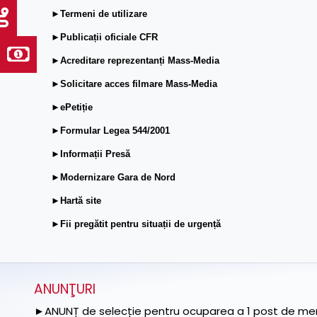
►Termeni de utilizare
►Publicații oficiale CFR
►Acreditare reprezentanți Mass-Media
►Solicitare acces filmare Mass-Media
►ePetiție
►Formular Legea 544/2001
►Informații Presă
►Modernizare Gara de Nord
►Hartă site
►Fii pregătit pentru situații de urgență
ANUNŢURI
►ANUNȚ de selecție pentru ocuparea a 1 post de memb