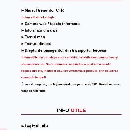
►Mersul trenurilor CFR
Informatii din circulaţie
►Camere web / tabele informare
►Informaţii din gări
►Trenul meu
►Trenuri directe
►Drepturile pasagerilor din transportul feroviar
Informaţiile din circulaţie sunt variabile, valabile doar pentru data şi
ora solicitării lor.
Nu ne asumăm răspunderea pentru eventuale
pagube directe, indirecte sau circumstanțiale produse prin utilizarea
acestor informații.
În caz de urgenţe, apelaţi numărul european unic 112. Gratuit în orice
reţea de telefonie.
INFO
UTILE
►Legături utile