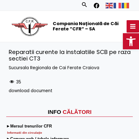
Skip
Search
to
MA
content
Compania Națională de Căi
M
Ferate ”CFR” – SA
Op
Reparatii curente la instalatiile SCB pe raza
sectiei CT3
Sucursala Regionala de Cai Ferate Craiova
35
download document
INFO
CĂLĂTORI
►Mersul trenurilor CFR
Informatii din circulaţie