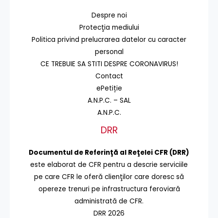
Despre noi
Protecţia mediului
Politica privind prelucrarea datelor cu caracter
personal
CE TREBUIE SA STITI DESPRE CORONAVIRUS!
Contact
ePetiție
A.N.P.C. – SAL
A.N.P.C.
DRR
Documentul de Referinţă al Reţelei CFR (DRR)
este elaborat de CFR pentru a descrie serviciile
pe care CFR le oferă clienţilor care doresc să
opereze trenuri pe infrastructura feroviară
administrată de CFR.
DRR 2026