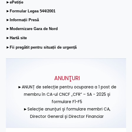
►ePetiție
►Formular Legea 544/2001
►Informații Presă
►Modernizare Gara de Nord
►Hartă site
►Fii pregătit pentru situații de urgență
ANUNŢURI
►ANUNȚ de selecție pentru ocuparea a 1 post de
membru în CA-ul CNCF „CFR” – SA - 2025 și
formulare F1-F5
►Selecție anunțuri și formulare membri CA,
Director General și Director Financiar