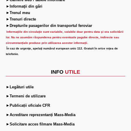
►Camere web / tabele informare
►Informaţii din gări
►Trenul meu
►Trenuri directe
►Drepturile pasagerilor din transportul feroviar
Informaţiile din circulaţie sunt variabile, valabile doar pentru data şi ora solicitării
lor.
Nu ne asumăm răspunderea pentru eventuale pagube directe, indirecte sau
circumstanțiale produse prin utilizarea acestor informații.
În caz de urgenţe, apelaţi numărul european unic 112. Gratuit în orice reţea de
telefonie.
INFO
UTILE
►Legături utile
►Termeni de utilizare
►Publicații oficiale CFR
►Acreditare reprezentanți Mass-Media
►Solicitare acces filmare Mass-Media