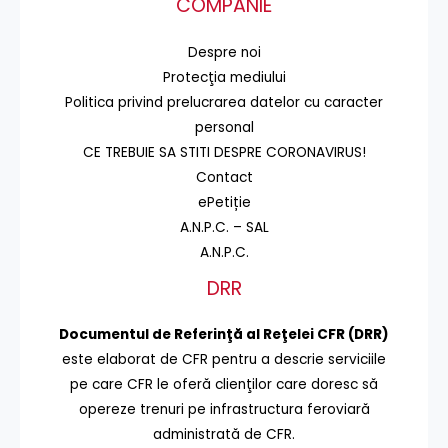
COMPANIE
Despre noi
Protecţia mediului
Politica privind prelucrarea datelor cu caracter
personal
CE TREBUIE SA STITI DESPRE CORONAVIRUS!
Contact
ePetiție
A.N.P.C. – SAL
A.N.P.C.
DRR
Documentul de Referinţă al Reţelei CFR (DRR)
este elaborat de CFR pentru a descrie serviciile
pe care CFR le oferă clienţilor care doresc să
opereze trenuri pe infrastructura feroviară
administrată de CFR.