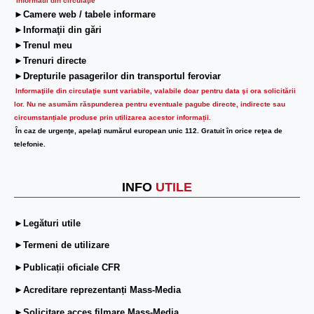
Informatii din circulaţie
►Camere web / tabele informare
►Informaţii din gări
►Trenul meu
►Trenuri directe
►Drepturile pasagerilor din transportul feroviar
Informaţiile din circulaţie sunt variabile, valabile doar pentru data şi ora solicitării
lor.
Nu ne asumăm răspunderea pentru eventuale pagube directe, indirecte sau
circumstanțiale produse prin utilizarea acestor informații.
În caz de urgenţe, apelaţi numărul european unic 112. Gratuit în orice reţea de
telefonie.
INFO
UTILE
►Legături utile
►Termeni de utilizare
►Publicații oficiale CFR
►Acreditare reprezentanți Mass-Media
►Solicitare acces filmare Mass-Media