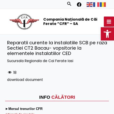
Skip
Search
to
MA
content
Compania Națională de Căi
M
Ferate ”CFR” – SA
Op
Reparatii curente la instalatiile SCB pe raza
Sectiei CT2 Bacau- vopsitorie la
elementele instalatiilor CED
Sucursala Regionala de Cai Ferate Iasi
18
download document
INFO
CĂLĂTORI
►Mersul trenurilor CFR