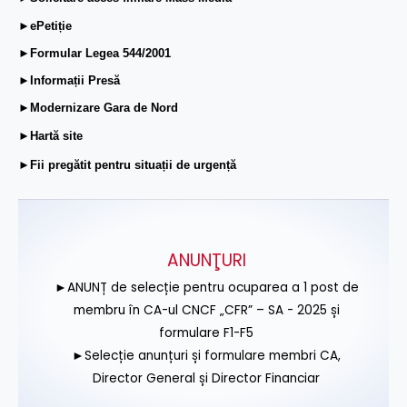
►ePetiție
►Formular Legea 544/2001
►Informații Presă
►Modernizare Gara de Nord
►Hartă site
►Fii pregătit pentru situații de urgență
ANUNŢURI
►ANUNȚ de selecție pentru ocuparea a 1 post de
membru în CA-ul CNCF „CFR” – SA - 2025 și
formulare F1-F5
►Selecție anunțuri și formulare membri CA,
Director General și Director Financiar