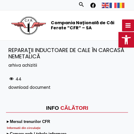
Skip
Search
to
MA
content
Compania Națională de Căi
M
Ferate ”CFR” – SA
Op
REPARAŢII INDUCTOARE DE CALE ÎN CARCASĂ
NEMETALICĂ
arhiva achizitii
44
download document
INFO
CĂLĂTORI
►Mersul trenurilor CFR
Informatii din circulaţie