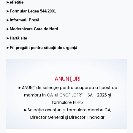
►ePetiție
►Formular Legea 544/2001
►Informații Presă
►Modernizare Gara de Nord
►Hartă site
►Fii pregătit pentru situații de urgență
ANUNŢURI
►ANUNȚ de selecție pentru ocuparea a 1 post de
membru în CA-ul CNCF „CFR” – SA - 2025 și
formulare F1-F5
►Selecție anunțuri și formulare membri CA,
Director General și Director Financiar