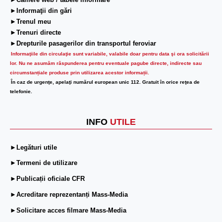
►Camere web / tabele informare
►Informaţii din gări
►Trenul meu
►Trenuri directe
►Drepturile pasagerilor din transportul feroviar
Informaţiile din circulaţie sunt variabile, valabile doar pentru data şi ora solicitării
lor.
Nu ne asumăm răspunderea pentru eventuale pagube directe, indirecte sau
circumstanțiale produse prin utilizarea acestor informații.
În caz de urgenţe, apelaţi numărul european unic 112. Gratuit în orice reţea de
telefonie.
INFO
UTILE
►Legături utile
►Termeni de utilizare
►Publicații oficiale CFR
►Acreditare reprezentanți Mass-Media
►Solicitare acces filmare Mass-Media