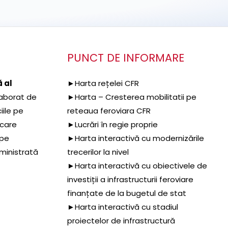
PUNCT DE INFORMARE
 al
►Harta rețelei CFR
aborat de
►Harta – Cresterea mobilitatii pe
iile pe
reteaua feroviara CFR
 care
►Lucrări în regie proprie
 pe
►Harta interactivă cu modernizările
dministrată
trecerilor la nivel
►Harta interactivă cu obiectivele de
investiții a infrastructurii feroviare
finanțate de la bugetul de stat
►Harta interactivă cu stadiul
proiectelor de infrastructură