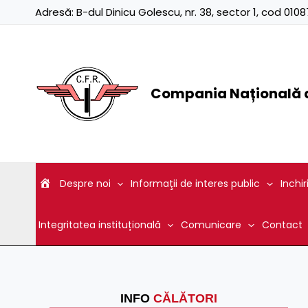
Skip
Adresă:
B-dul Dinicu Golescu, nr. 38, sector 1, cod 01
to
content
Compania Națională d
Despre noi
Informaţii de interes public
Inchir
Integritatea instituțională
Comunicare
Contact
INFO
CĂLĂTORI