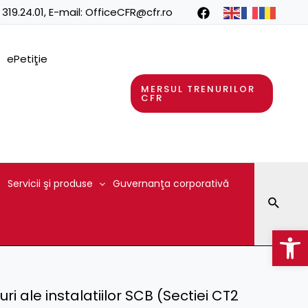
 319.24.01
, E-mail:
OfficeCFR@cfr.ro
ePetiţie
MERSUL TRENURILOR
CFR
Servicii şi produse
Guvernanţa corporativă
Searc
Op
uri ale instalatiilor SCB (Sectiei CT2