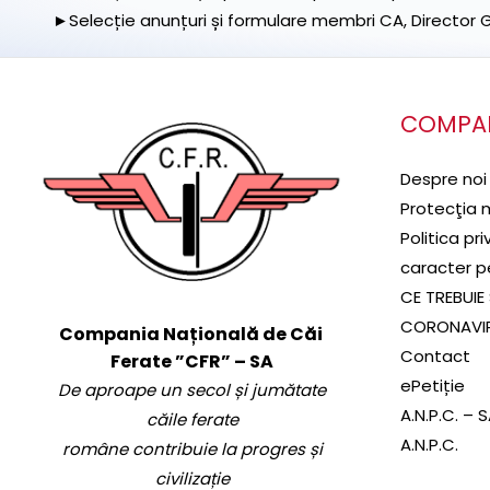
►Selecție anunțuri și formulare membri CA, Director Ge
COMPA
Despre noi
Protecţia 
Politica pr
caracter p
CE TREBUIE 
CORONAVI
Compania Națională de Căi
Contact
Ferate ”CFR” – SA
ePetiție
De aproape un secol și jumătate
A.N.P.C. – 
căile ferate
A.N.P.C.
române contribuie la progres și
civilizație