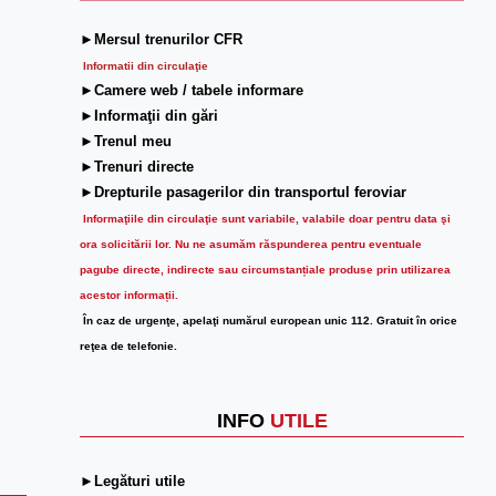
►Mersul trenurilor CFR
Informatii din circulaţie
►Camere web / tabele informare
►Informaţii din gări
►Trenul meu
►Trenuri directe
►Drepturile pasagerilor din transportul feroviar
Informaţiile din circulaţie sunt variabile, valabile doar pentru data şi
ora solicitării lor.
Nu ne asumăm răspunderea pentru eventuale
pagube directe, indirecte sau circumstanțiale produse prin utilizarea
acestor informații.
În caz de urgenţe, apelaţi numărul european unic 112. Gratuit în orice
reţea de telefonie.
INFO
UTILE
►Legături utile