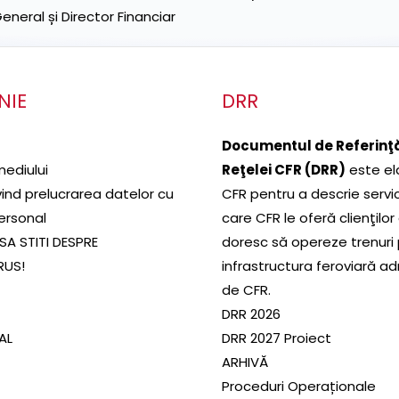
neral și Director Financiar
NIE
DRR
Documentul de Referinţă
mediului
Reţelei CFR (DRR)
este el
ivind prelucrarea datelor cu
CFR pentru a descrie servic
ersonal
care CFR le oferă clienţilor
SA STITI DESPRE
doresc să opereze trenuri
RUS!
infrastructura feroviară a
de CFR.
DRR 2026
SAL
DRR 2027 Proiect
ARHIVĂ
Proceduri Operaționale