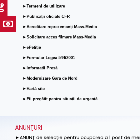
►Termeni de utilizare
►Publicații oficiale CFR
►Acreditare reprezentanți Mass-Media
►Solicitare acces filmare Mass-Media
►ePetiție
►Formular Legea 544/2001
►Informații Presă
►Modernizare Gara de Nord
►Hartă site
►Fii pregătit pentru situații de urgență
ANUNŢURI
►ANUNȚ de selecție pentru ocuparea a 1 post de memb