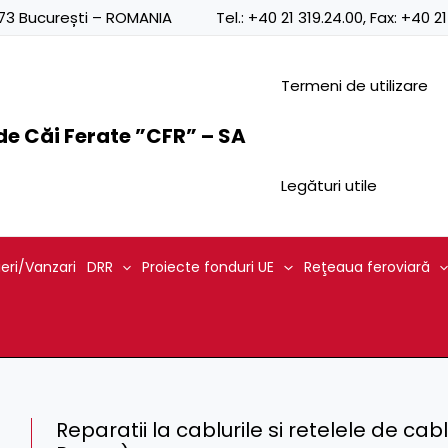
0873 București – ROMANIA
Tel.:
+40 21 319.24.00
, Fax:
+40 21
Termeni de utilizare
e Căi Ferate ”CFR” – SA
Legături utile
ieri/Vanzari
DRR
Proiecte fonduri UE
Reţeaua feroviară
Reparatii la cablurile si retelele de cabl