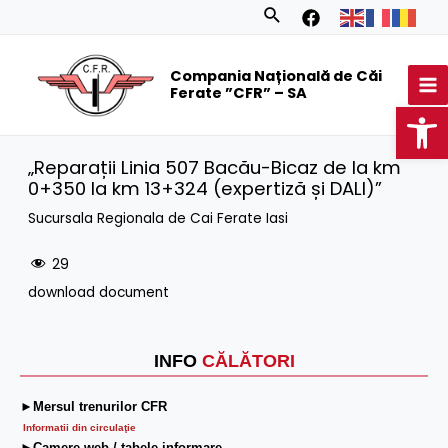
Skip
Search
to
MA
content
Compania Națională de Căi
M
Ferate ”CFR” – SA
Op
„Reparații Linia 507 Bacău-Bicaz de la km
0+350 la km 13+324 (expertiză și DALI)”
Sucursala Regionala de Cai Ferate Iasi
29
download document
INFO
CĂLĂTORI
►Mersul trenurilor CFR
Informatii din circulaţie