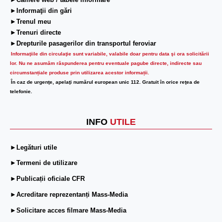
►Camere web / tabele informare
►Informaţii din gări
►Trenul meu
►Trenuri directe
►Drepturile pasagerilor din transportul feroviar
Informaţiile din circulaţie sunt variabile, valabile doar pentru data şi ora solicitării
lor.
Nu ne asumăm răspunderea pentru eventuale pagube directe, indirecte sau
circumstanțiale produse prin utilizarea acestor informații.
În caz de urgenţe, apelaţi numărul european unic 112. Gratuit în orice reţea de
telefonie.
INFO
UTILE
►Legături utile
►Termeni de utilizare
►Publicații oficiale CFR
►Acreditare reprezentanți Mass-Media
►Solicitare acces filmare Mass-Media