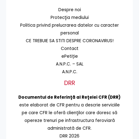
Despre noi
Protecţia mediului
Politica privind prelucrarea datelor cu caracter
personal
CE TREBUIE SA STITI DESPRE CORONAVIRUS!
Contact
ePetiție
A.N.P.C. – SAL
A.N.P.C.
DRR
Documentul de Referinţă al Reţelei CFR (DRR)
este elaborat de CFR pentru a descrie serviciile
pe care CFR le oferă clienţilor care doresc să
opereze trenuri pe infrastructura feroviară
administrată de CFR.
DRR 2026