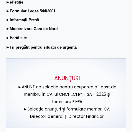
►ePetiție
►Formular Legea 544/2001
►Informații Presă
►Modernizare Gara de Nord
►Hartă site
►Fii pregătit pentru situații de urgență
ANUNŢURI
►ANUNȚ de selecție pentru ocuparea a 1 post de
membru în CA-ul CNCF „CFR” – SA - 2025 și
formulare F1-F5
►Selecție anunțuri și formulare membri CA,
Director General și Director Financiar