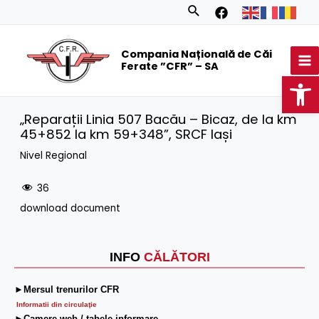
Skip
Search
to
MA
content
Compania Națională de Căi
M
Ferate ”CFR” – SA
Op
„Reparații Linia 507 Bacău – Bicaz, de la km
45+852 la km 59+348”, SRCF Iași
Nivel Regional
36
download document
INFO
CĂLĂTORI
►Mersul trenurilor CFR
Informatii din circulaţie