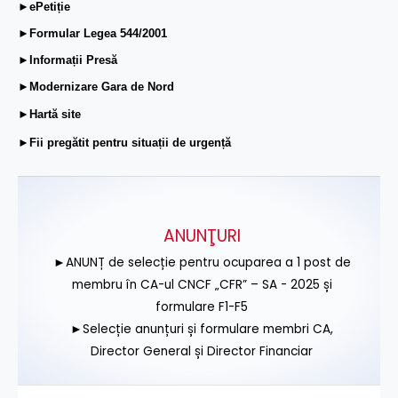
►ePetiție
►Formular Legea 544/2001
►Informații Presă
►Modernizare Gara de Nord
►Hartă site
►Fii pregătit pentru situații de urgență
ANUNŢURI
►ANUNȚ de selecție pentru ocuparea a 1 post de
membru în CA-ul CNCF „CFR” – SA - 2025 și
formulare F1-F5
►Selecție anunțuri și formulare membri CA,
Director General și Director Financiar