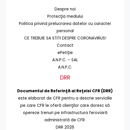
Despre noi
Protecţia mediului
Politica privind prelucrarea datelor cu caracter
personal
CE TREBUIE SA STITI DESPRE CORONAVIRUS!
Contact
ePetiție
A.N.P.C. – SAL
A.N.P.C.
DRR
Documentul de Referinţă al Reţelei CFR (DRR)
este elaborat de CFR pentru a descrie serviciile
pe care CFR le oferă clienţilor care doresc să
opereze trenuri pe infrastructura feroviară
administrată de CFR.
DRR 2026