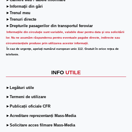
►Camere web / tabele informare
►Informaţii din gări
►Trenul meu
►Trenuri directe
►Drepturile pasagerilor din transportul feroviar
Informaţiile din circulaţie sunt variabile, valabile doar pentru data şi ora solicitării
lor.
Nu ne asumăm răspunderea pentru eventuale pagube directe, indirecte sau
circumstanțiale produse prin utilizarea acestor informații.
În caz de urgenţe, apelaţi numărul european unic 112. Gratuit în orice reţea de
telefonie.
INFO
UTILE
►Legături utile
►Termeni de utilizare
►Publicații oficiale CFR
►Acreditare reprezentanți Mass-Media
►Solicitare acces filmare Mass-Media