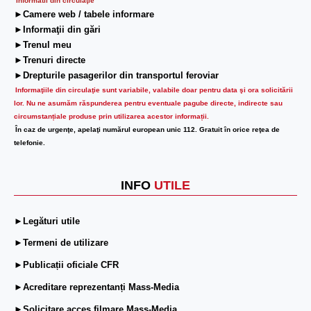
Informatii din circulaţie
►Camere web / tabele informare
►Informaţii din gări
►Trenul meu
►Trenuri directe
►Drepturile pasagerilor din transportul feroviar
Informaţiile din circulaţie sunt variabile, valabile doar pentru data şi ora solicitării
lor.
Nu ne asumăm răspunderea pentru eventuale pagube directe, indirecte sau
circumstanțiale produse prin utilizarea acestor informații.
În caz de urgenţe, apelaţi numărul european unic 112. Gratuit în orice reţea de
telefonie.
INFO
UTILE
►Legături utile
►Termeni de utilizare
►Publicații oficiale CFR
►Acreditare reprezentanți Mass-Media
►Solicitare acces filmare Mass-Media