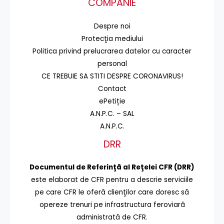
COMPANIE
Despre noi
Protecţia mediului
Politica privind prelucrarea datelor cu caracter
personal
CE TREBUIE SA STITI DESPRE CORONAVIRUS!
Contact
ePetiție
A.N.P.C. – SAL
A.N.P.C.
DRR
Documentul de Referinţă al Reţelei CFR (DRR)
este elaborat de CFR pentru a descrie serviciile
pe care CFR le oferă clienţilor care doresc să
opereze trenuri pe infrastructura feroviară
administrată de CFR.