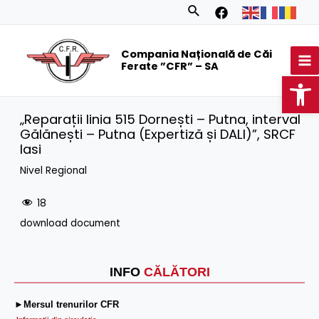
Skip
Search
to
MA
content
Compania Națională de Căi
M
Ferate ”CFR” – SA
Op
„Reparații linia 515 Dornești – Putna, interval
Gălănești – Putna (Expertiză și DALI)”, SRCF
Iasi
Nivel Regional
18
download document
INFO
CĂLĂTORI
►Mersul trenurilor CFR