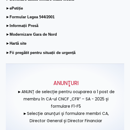
►ePetiție
►Formular Legea 544/2001
►Informații Presă
►Modernizare Gara de Nord
►Hartă site
►Fii pregătit pentru situații de urgență
ANUNŢURI
►ANUNȚ de selecție pentru ocuparea a 1 post de
membru în CA-ul CNCF „CFR” – SA - 2025 și
formulare F1-F5
►Selecție anunțuri și formulare membri CA,
Director General și Director Financiar