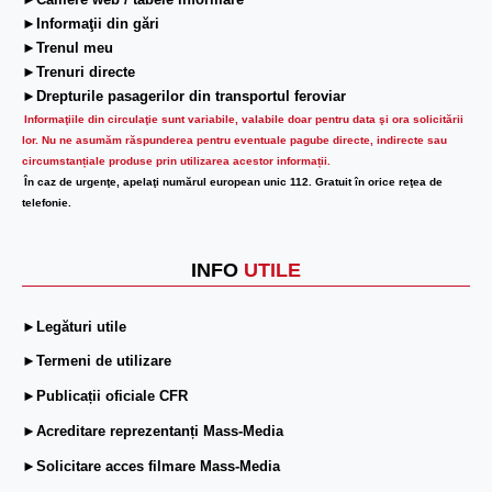
►Camere web / tabele informare
►Informaţii din gări
►Trenul meu
►Trenuri directe
►Drepturile pasagerilor din transportul feroviar
Informaţiile din circulaţie sunt variabile, valabile doar pentru data şi ora solicitării
lor.
Nu ne asumăm răspunderea pentru eventuale pagube directe, indirecte sau
circumstanțiale produse prin utilizarea acestor informații.
În caz de urgenţe, apelaţi numărul european unic 112. Gratuit în orice reţea de
telefonie.
INFO
UTILE
►Legături utile
►Termeni de utilizare
►Publicații oficiale CFR
►Acreditare reprezentanți Mass-Media
►Solicitare acces filmare Mass-Media