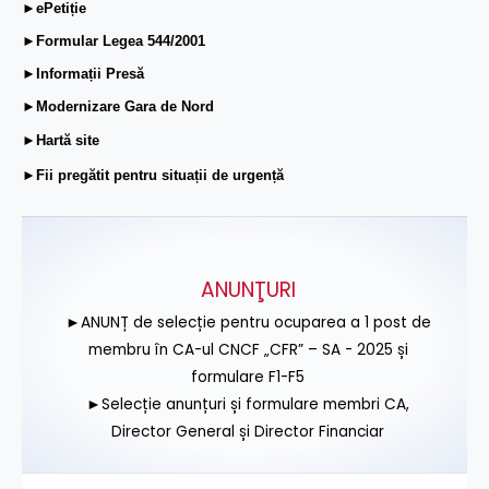
►ePetiție
►Formular Legea 544/2001
►Informații Presă
►Modernizare Gara de Nord
►Hartă site
►Fii pregătit pentru situații de urgență
ANUNŢURI
►ANUNȚ de selecție pentru ocuparea a 1 post de
membru în CA-ul CNCF „CFR” – SA - 2025 și
formulare F1-F5
►Selecție anunțuri și formulare membri CA,
Director General și Director Financiar