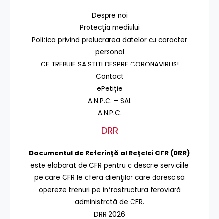
Despre noi
Protecţia mediului
Politica privind prelucrarea datelor cu caracter
personal
CE TREBUIE SA STITI DESPRE CORONAVIRUS!
Contact
ePetiție
A.N.P.C. – SAL
A.N.P.C.
DRR
Documentul de Referinţă al Reţelei CFR (DRR)
este elaborat de CFR pentru a descrie serviciile
pe care CFR le oferă clienţilor care doresc să
opereze trenuri pe infrastructura feroviară
administrată de CFR.
DRR 2026