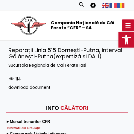
Skip
Search
to
MA
content
Compania Națională de Căi
M
Ferate ”CFR” – SA
Op
Reparații Linia 515 Dornești-Putna, interval
Gălănești-Putna(expertiză și DALI)
Sucursala Regionala de Cai Ferate Iasi
114
download document
INFO
CĂLĂTORI
►Mersul trenurilor CFR
Informatii din circulaţie