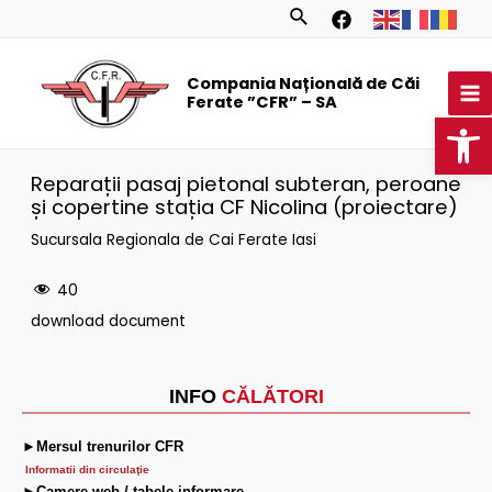
Skip
Search
to
MA
content
Compania Națională de Căi
M
Ferate ”CFR” – SA
Op
Reparații pasaj pietonal subteran, peroane
și copertine stația CF Nicolina (proiectare)
Sucursala Regionala de Cai Ferate Iasi
40
download document
INFO
CĂLĂTORI
►Mersul trenurilor CFR
Informatii din circulaţie