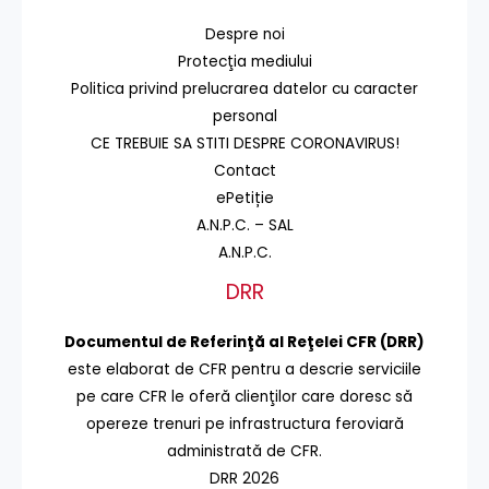
Despre noi
Protecţia mediului
Politica privind prelucrarea datelor cu caracter
personal
CE TREBUIE SA STITI DESPRE CORONAVIRUS!
Contact
ePetiție
A.N.P.C. – SAL
A.N.P.C.
DRR
Documentul de Referinţă al Reţelei CFR (DRR)
este elaborat de CFR pentru a descrie serviciile
pe care CFR le oferă clienţilor care doresc să
opereze trenuri pe infrastructura feroviară
administrată de CFR.
DRR 2026