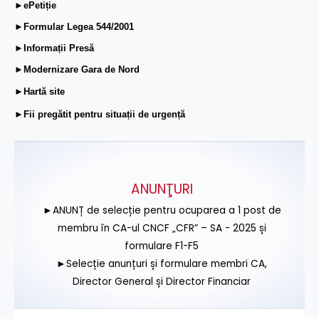
►ePetiție
►Formular Legea 544/2001
►Informații Presă
►Modernizare Gara de Nord
►Hartă site
►Fii pregătit pentru situații de urgență
ANUNŢURI
►ANUNȚ de selecție pentru ocuparea a 1 post de
membru în CA-ul CNCF „CFR” – SA - 2025 și
formulare F1-F5
►Selecție anunțuri și formulare membri CA,
Director General și Director Financiar