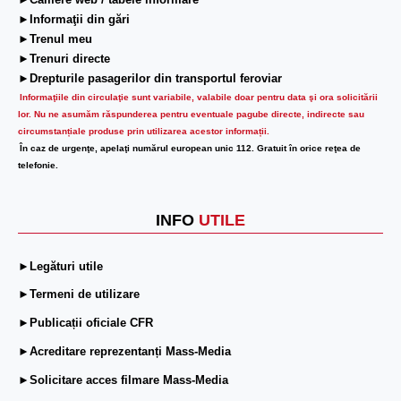
►Camere web / tabele informare
►Informaţii din gări
►Trenul meu
►Trenuri directe
►Drepturile pasagerilor din transportul feroviar
Informaţiile din circulaţie sunt variabile, valabile doar pentru data şi ora solicitării
lor.
Nu ne asumăm răspunderea pentru eventuale pagube directe, indirecte sau
circumstanțiale produse prin utilizarea acestor informații.
În caz de urgenţe, apelaţi numărul european unic 112. Gratuit în orice reţea de
telefonie.
INFO
UTILE
►Legături utile
►Termeni de utilizare
►Publicații oficiale CFR
►Acreditare reprezentanți Mass-Media
►Solicitare acces filmare Mass-Media