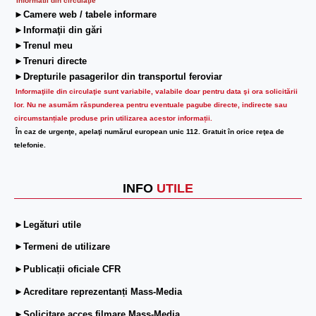
Informatii din circulaţie
►Camere web / tabele informare
►Informaţii din gări
►Trenul meu
►Trenuri directe
►Drepturile pasagerilor din transportul feroviar
Informaţiile din circulaţie sunt variabile, valabile doar pentru data şi ora solicitării
lor.
Nu ne asumăm răspunderea pentru eventuale pagube directe, indirecte sau
circumstanțiale produse prin utilizarea acestor informații.
În caz de urgenţe, apelaţi numărul european unic 112. Gratuit în orice reţea de
telefonie.
INFO
UTILE
►Legături utile
►Termeni de utilizare
►Publicații oficiale CFR
►Acreditare reprezentanți Mass-Media
►Solicitare acces filmare Mass-Media