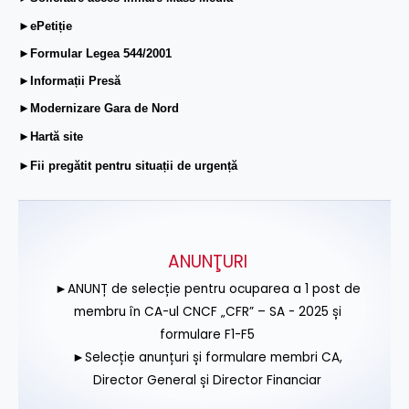
►ePetiție
►Formular Legea 544/2001
►Informații Presă
►Modernizare Gara de Nord
►Hartă site
►Fii pregătit pentru situații de urgență
ANUNŢURI
►ANUNȚ de selecție pentru ocuparea a 1 post de
membru în CA-ul CNCF „CFR” – SA - 2025 și
formulare F1-F5
►Selecție anunțuri și formulare membri CA,
Director General și Director Financiar