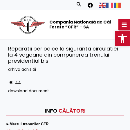
Skip
Search
to
MA
content
Compania Națională de Căi
M
Ferate ”CFR” – SA
Op
Reparatii periodice la siguranta circulatiei
la 4 vagoane din compunerea trenului
presidential bis
arhiva achizitii
44
download document
INFO
CĂLĂTORI
►Mersul trenurilor CFR