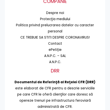
COMPANIE
Despre noi
Protecţia mediului
Politica privind prelucrarea datelor cu caracter
personal
CE TREBUIE SA STITI DESPRE CORONAVIRUS!
Contact
ePetiție
A.N.P.C. – SAL
A.N.P.C.
DRR
Documentul de Referinţă al Reţelei CFR (DRR)
este elaborat de CFR pentru a descrie serviciile
pe care CFR le oferă clienţilor care doresc să
opereze trenuri pe infrastructura feroviară
administrată de CFR.