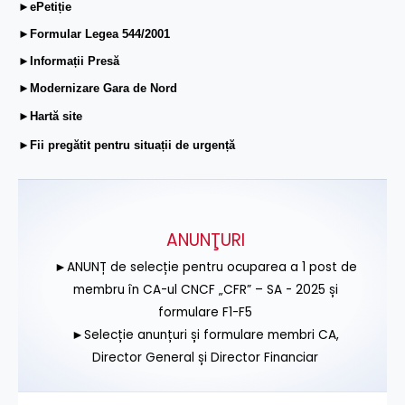
►ePetiție
►Formular Legea 544/2001
►Informații Presă
►Modernizare Gara de Nord
►Hartă site
►Fii pregătit pentru situații de urgență
ANUNŢURI
►ANUNȚ de selecție pentru ocuparea a 1 post de
membru în CA-ul CNCF „CFR” – SA - 2025 și
formulare F1-F5
►Selecție anunțuri și formulare membri CA,
Director General și Director Financiar