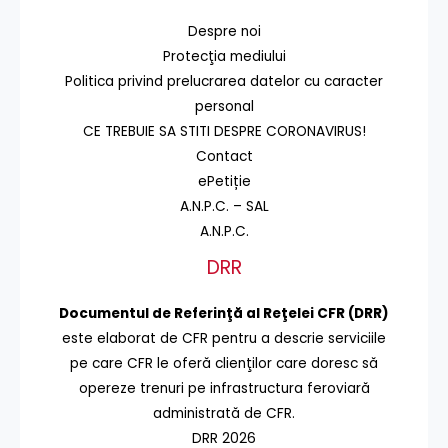
Despre noi
Protecţia mediului
Politica privind prelucrarea datelor cu caracter
personal
CE TREBUIE SA STITI DESPRE CORONAVIRUS!
Contact
ePetiție
A.N.P.C. – SAL
A.N.P.C.
DRR
Documentul de Referinţă al Reţelei CFR (DRR)
este elaborat de CFR pentru a descrie serviciile
pe care CFR le oferă clienţilor care doresc să
opereze trenuri pe infrastructura feroviară
administrată de CFR.
DRR 2026