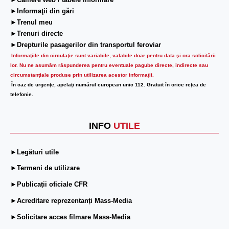
►Camere web / tabele informare
►Informaţii din gări
►Trenul meu
►Trenuri directe
►Drepturile pasagerilor din transportul feroviar
Informaţiile din circulaţie sunt variabile, valabile doar pentru data şi ora solicitării
lor.
Nu ne asumăm răspunderea pentru eventuale pagube directe, indirecte sau
circumstanțiale produse prin utilizarea acestor informații.
În caz de urgenţe, apelaţi numărul european unic 112. Gratuit în orice reţea de
telefonie.
INFO
UTILE
►Legături utile
►Termeni de utilizare
►Publicații oficiale CFR
►Acreditare reprezentanți Mass-Media
►Solicitare acces filmare Mass-Media