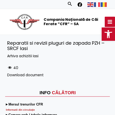
Skip
Search
to
MA
content
Compania Națională de Căi
M
Ferate ”CFR” – SA
Op
Reparatii si revizii pluguri de zapada PZH –
SRCF Iasi
Arhiva achizitii Iasi
40
Download document
INFO
CĂLĂTORI
►Mersul trenurilor CFR
Informatii din circulaţie