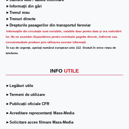
►Camere web / tabele informare
►Informaţii din gări
►Trenul meu
►Trenuri directe
►Drepturile pasagerilor din transportul feroviar
Informaţiile din circulaţie sunt variabile, valabile doar pentru data şi ora solicitării
lor.
Nu ne asumăm răspunderea pentru eventuale pagube directe, indirecte sau
circumstanțiale produse prin utilizarea acestor informații.
În caz de urgenţe, apelaţi numărul european unic 112. Gratuit în orice reţea de
telefonie.
INFO
UTILE
►Legături utile
►Termeni de utilizare
►Publicații oficiale CFR
►Acreditare reprezentanți Mass-Media
►Solicitare acces filmare Mass-Media