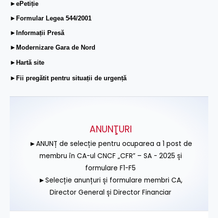
►ePetiție
►Formular Legea 544/2001
►Informații Presă
►Modernizare Gara de Nord
►Hartă site
►Fii pregătit pentru situații de urgență
ANUNŢURI
►ANUNȚ de selecție pentru ocuparea a 1 post de
membru în CA-ul CNCF „CFR” – SA - 2025 și
formulare F1-F5
►Selecție anunțuri și formulare membri CA,
Director General și Director Financiar