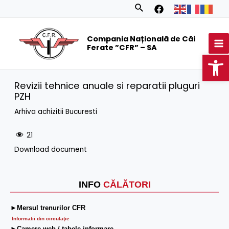
Skip
Search
to
MA
content
Compania Națională de Căi
M
Ferate ”CFR” – SA
Op
Revizii tehnice anuale si reparatii pluguri
PZH
Arhiva achizitii Bucuresti
21
Download document
INFO
CĂLĂTORI
►Mersul trenurilor CFR
Informatii din circulaţie