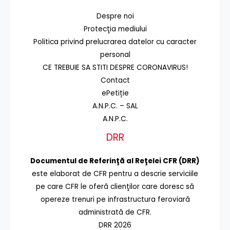
Despre noi
Protecţia mediului
Politica privind prelucrarea datelor cu caracter
personal
CE TREBUIE SA STITI DESPRE CORONAVIRUS!
Contact
ePetiție
A.N.P.C. – SAL
A.N.P.C.
DRR
Documentul de Referinţă al Reţelei CFR (DRR)
este elaborat de CFR pentru a descrie serviciile
pe care CFR le oferă clienţilor care doresc să
opereze trenuri pe infrastructura feroviară
administrată de CFR.
DRR 2026