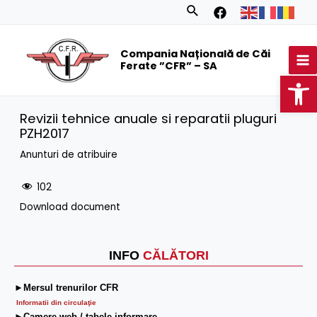
Skip
Search
to
MA
content
Compania Națională de Căi
M
Ferate ”CFR” – SA
Op
Revizii tehnice anuale si reparatii pluguri
PZH2017
Anunturi de atribuire
102
Download document
INFO
CĂLĂTORI
►Mersul trenurilor CFR
Informatii din circulaţie