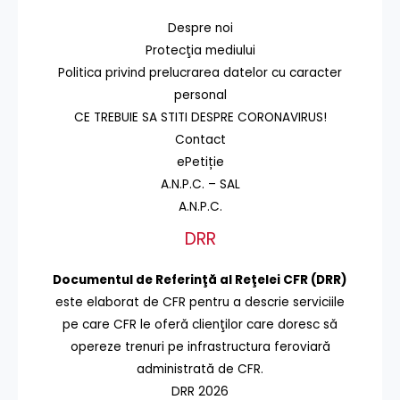
Despre noi
Protecţia mediului
Politica privind prelucrarea datelor cu caracter
personal
CE TREBUIE SA STITI DESPRE CORONAVIRUS!
Contact
ePetiție
A.N.P.C. – SAL
A.N.P.C.
DRR
Documentul de Referinţă al Reţelei CFR (DRR)
este elaborat de CFR pentru a descrie serviciile
pe care CFR le oferă clienţilor care doresc să
opereze trenuri pe infrastructura feroviară
administrată de CFR.
DRR 2026