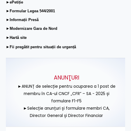
►ePetiție
►Formular Legea 544/2001
►Informații Presă
►Modernizare Gara de Nord
►Hartă site
►Fii pregătit pentru situații de urgență
ANUNŢURI
►ANUNȚ de selecție pentru ocuparea a 1 post de
membru în CA-ul CNCF „CFR” – SA - 2025 și
formulare F1-F5
►Selecție anunțuri și formulare membri CA,
Director General și Director Financiar