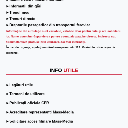
►Camere web / tabele informare
►Informaţii din gări
►Trenul meu
►Trenuri directe
►Drepturile pasagerilor din transportul feroviar
Informaţiile din circulaţie sunt variabile, valabile doar pentru data şi ora solicitării
lor.
Nu ne asumăm răspunderea pentru eventuale pagube directe, indirecte sau
circumstanțiale produse prin utilizarea acestor informații.
În caz de urgenţe, apelaţi numărul european unic 112. Gratuit în orice reţea de
telefonie.
INFO
UTILE
►Legături utile
►Termeni de utilizare
►Publicații oficiale CFR
►Acreditare reprezentanți Mass-Media
►Solicitare acces filmare Mass-Media