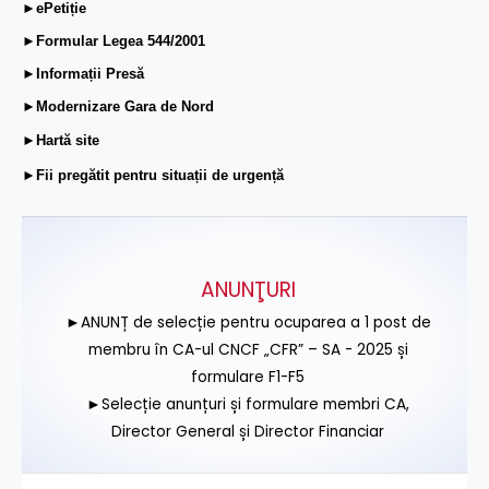
►ePetiție
►Formular Legea 544/2001
►Informații Presă
►Modernizare Gara de Nord
►Hartă site
►Fii pregătit pentru situații de urgență
ANUNŢURI
►ANUNȚ de selecție pentru ocuparea a 1 post de
membru în CA-ul CNCF „CFR” – SA - 2025 și
formulare F1-F5
►Selecție anunțuri și formulare membri CA,
Director General și Director Financiar