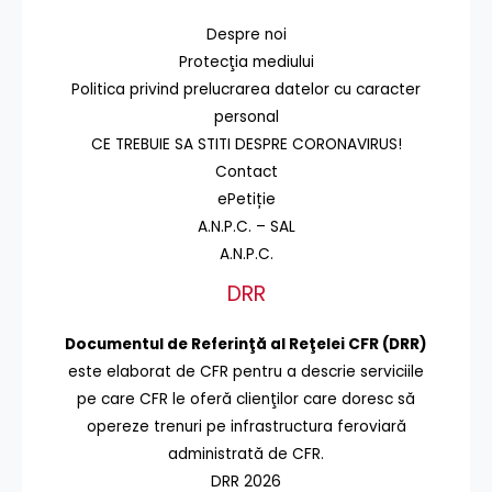
Despre noi
Protecţia mediului
Politica privind prelucrarea datelor cu caracter
personal
CE TREBUIE SA STITI DESPRE CORONAVIRUS!
Contact
ePetiție
A.N.P.C. – SAL
A.N.P.C.
DRR
Documentul de Referinţă al Reţelei CFR (DRR)
este elaborat de CFR pentru a descrie serviciile
pe care CFR le oferă clienţilor care doresc să
opereze trenuri pe infrastructura feroviară
administrată de CFR.
DRR 2026