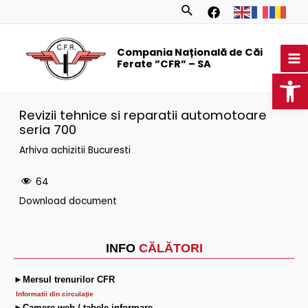
Skip
Search
to
MA
content
Compania Națională de Căi
M
Ferate ”CFR” – SA
Op
Revizii tehnice si reparatii automotoare
seria 700
Arhiva achizitii Bucuresti
64
Download document
INFO
CĂLĂTORI
►Mersul trenurilor CFR
Informatii din circulaţie