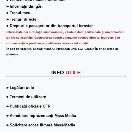
►Camere web / tabele informare
►Informaţii din gări
►Trenul meu
►Trenuri directe
►Drepturile pasagerilor din transportul feroviar
Informaţiile din circulaţie sunt variabile, valabile doar pentru data şi ora solicitării
lor.
Nu ne asumăm răspunderea pentru eventuale pagube directe, indirecte sau
circumstanțiale produse prin utilizarea acestor informații.
În caz de urgenţe, apelaţi numărul european unic 112. Gratuit în orice reţea de
telefonie.
INFO
UTILE
►Legături utile
►Termeni de utilizare
►Publicații oficiale CFR
►Acreditare reprezentanți Mass-Media
►Solicitare acces filmare Mass-Media