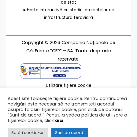
de stat
►Harta interactivă cu stadiul proiectelor de
infrastructură feroviară
Copyright © 2026 Compania Națională de
Căi Ferate ”CFR” – SA. Toate drepturile
rezervate.
Utilizare fișiere cookie
Termeni de utilizare
Acest site folosește fișiere cookie. Pentru continuarea
Contact
navigării este necesar să ne transmiteți acordul
asupra folosirii fișierelor cookie, prin click pe butonul
“Sunt de acord!”. Pentru a vedea politica de utilizare a
fișierelor cookie, click
aici
.
Ultima modificare a paginii 03/02/2015
Setări cookie-uri
Sunt de acord!