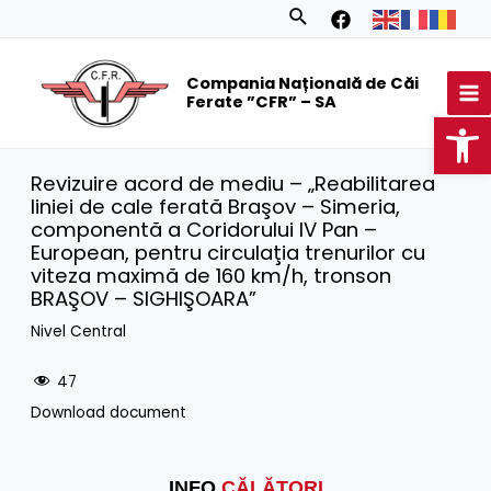
Skip
Search
to
MA
content
Compania Națională de Căi
M
Ferate ”CFR” – SA
Op
Revizuire acord de mediu – „Reabilitarea
liniei de cale ferată Braşov – Simeria,
componentă a Coridorului IV Pan –
European, pentru circulaţia trenurilor cu
viteza maximă de 160 km/h, tronson
BRAŞOV – SIGHIŞOARA”
Nivel Central
47
Download document
INFO
CĂLĂTORI