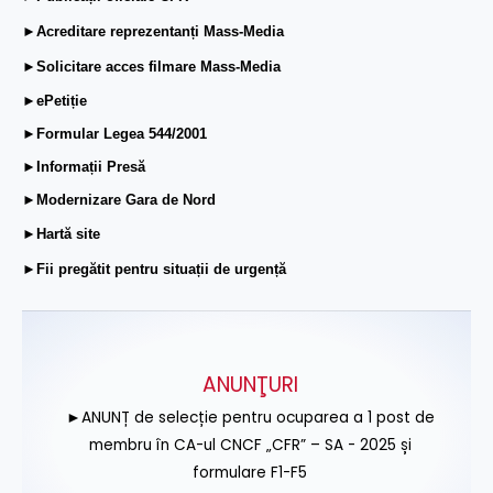
►Acreditare reprezentanți Mass-Media
►Solicitare acces filmare Mass-Media
►ePetiție
►Formular Legea 544/2001
►Informații Presă
►Modernizare Gara de Nord
►Hartă site
►Fii pregătit pentru situații de urgență
ANUNŢURI
►ANUNȚ de selecție pentru ocuparea a 1 post de
membru în CA-ul CNCF „CFR” – SA - 2025 și
formulare F1-F5