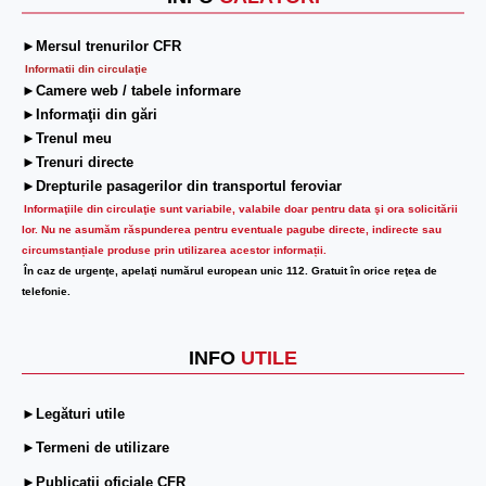
►Mersul trenurilor CFR
Informatii din circulaţie
►Camere web / tabele informare
►Informaţii din gări
►Trenul meu
►Trenuri directe
►Drepturile pasagerilor din transportul feroviar
Informaţiile din circulaţie sunt variabile, valabile doar pentru data şi ora solicitării
lor.
Nu ne asumăm răspunderea pentru eventuale pagube directe, indirecte sau
circumstanțiale produse prin utilizarea acestor informații.
În caz de urgenţe, apelaţi numărul european unic 112. Gratuit în orice reţea de
telefonie.
INFO
UTILE
►Legături utile
►Termeni de utilizare
►Publicații oficiale CFR