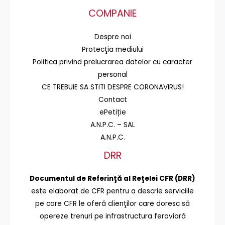
COMPANIE
Despre noi
Protecţia mediului
Politica privind prelucrarea datelor cu caracter
personal
CE TREBUIE SA STITI DESPRE CORONAVIRUS!
Contact
ePetiție
A.N.P.C. – SAL
A.N.P.C.
DRR
Documentul de Referinţă al Reţelei CFR (DRR)
este elaborat de CFR pentru a descrie serviciile
pe care CFR le oferă clienţilor care doresc să
opereze trenuri pe infrastructura feroviară