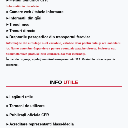
►Mersul trenurilor CFR
Informatii din circulaţie
►Camere web / tabele informare
►Informaţii din gări
►Trenul meu
►Trenuri directe
►Drepturile pasagerilor din transportul feroviar
Informaţiile din circulaţie sunt variabile, valabile doar pentru data şi ora solicitării
lor.
Nu ne asumăm răspunderea pentru eventuale pagube directe, indirecte sau
circumstanțiale produse prin utilizarea acestor informații.
În caz de urgenţe, apelaţi numărul european unic 112. Gratuit în orice reţea de
telefonie.
INFO
UTILE
►Legături utile
►Termeni de utilizare
►Publicații oficiale CFR
►Acreditare reprezentanți Mass-Media