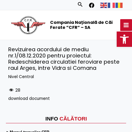
Skip
Search
to
MA
content
Compania Națională de Căi
M
Ferate ”CFR” – SA
Op
Revizuirea acordului de mediu
nr.1/08.12.2020 pentru proiectul:
Redeschiderea circulatiei feroviare peste
raul Arges, intre Vidra si Comana
Nivel Central
28
download document
INFO
CĂLĂTORI