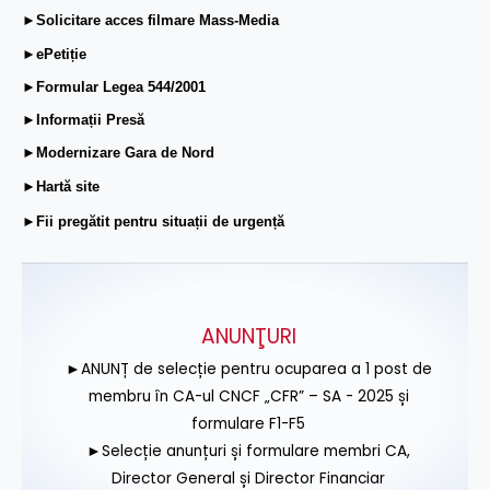
►Solicitare acces filmare Mass-Media
►ePetiție
►Formular Legea 544/2001
►Informații Presă
►Modernizare Gara de Nord
►Hartă site
►Fii pregătit pentru situații de urgență
ANUNŢURI
►ANUNȚ de selecție pentru ocuparea a 1 post de
membru în CA-ul CNCF „CFR” – SA - 2025 și
formulare F1-F5
►Selecție anunțuri și formulare membri CA,
Director General și Director Financiar