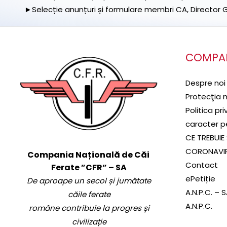
►Selecție anunțuri și formulare membri CA, Director Ge
COMPA
Despre noi
Protecţia 
Politica pr
caracter p
CE TREBUIE 
CORONAVI
Compania Națională de Căi
Contact
Ferate ”CFR” – SA
ePetiție
De aproape un secol și jumătate
A.N.P.C. – 
căile ferate
A.N.P.C.
române contribuie la progres și
civilizație