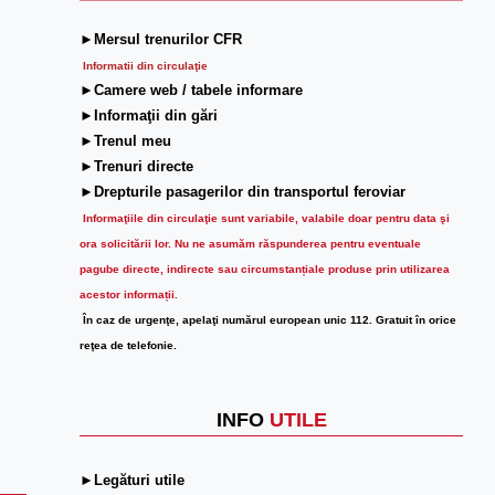
►Mersul trenurilor CFR
Informatii din circulaţie
►Camere web / tabele informare
►Informaţii din gări
►Trenul meu
►Trenuri directe
►Drepturile pasagerilor din transportul feroviar
Informaţiile din circulaţie sunt variabile, valabile doar pentru data şi
ora solicitării lor.
Nu ne asumăm răspunderea pentru eventuale
pagube directe, indirecte sau circumstanțiale produse prin utilizarea
acestor informații.
În caz de urgenţe, apelaţi numărul european unic 112. Gratuit în orice
reţea de telefonie.
INFO
UTILE
►Legături utile