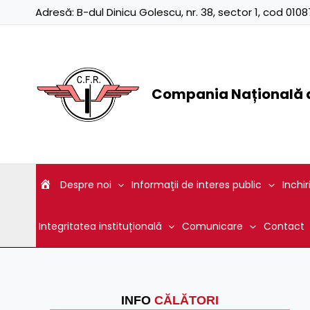
Skip
Adresă:
B-dul Dinicu Golescu, nr. 38, sector 1, cod 01
to
content
Compania Națională d
Despre noi
Informaţii de interes public
Inchir
Integritatea instituțională
Comunicare
Contact
INFO
CĂLĂTORI