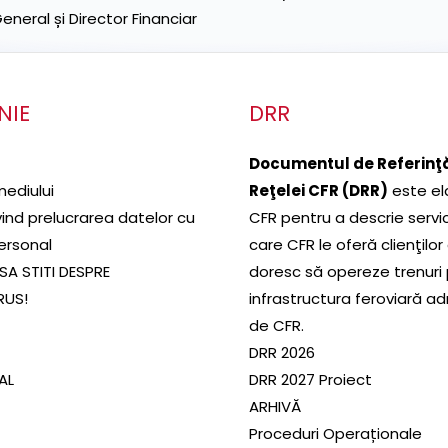
neral și Director Financiar
NIE
DRR
Documentul de Referinţă
mediului
Reţelei CFR (DRR)
este el
ivind prelucrarea datelor cu
CFR pentru a descrie servic
ersonal
care CFR le oferă clienţilor
SA STITI DESPRE
doresc să opereze trenuri
RUS!
infrastructura feroviară a
de CFR.
DRR 2026
SAL
DRR 2027 Proiect
ARHIVĂ
Proceduri Operaționale