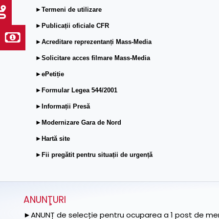
►Termeni de utilizare
►Publicații oficiale CFR
►Acreditare reprezentanți Mass-Media
►Solicitare acces filmare Mass-Media
►ePetiție
►Formular Legea 544/2001
►Informații Presă
►Modernizare Gara de Nord
►Hartă site
►Fii pregătit pentru situații de urgență
ANUNŢURI
►ANUNȚ de selecție pentru ocuparea a 1 post de memb