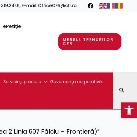
 319.24.01
, E-mail:
OfficeCFR@cfr.ro
ePetiţie
MERSUL TRENURILOR
CFR
Servicii şi produse
Guvernanţa corporativă
Searc
Op
 2 Linia 607 Fălciu – Frontieră)”