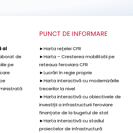
PUNCT DE INFORMARE
 al
►Harta rețelei CFR
aborat de
►Harta – Cresterea mobilitatii pe
iile pe
reteaua feroviara CFR
 care
►Lucrări în regie proprie
 pe
►Harta interactivă cu modernizările
dministrată
trecerilor la nivel
►Harta interactivă cu obiectivele de
investiții a infrastructurii feroviare
finanțate de la bugetul de stat
►Harta interactivă cu stadiul
proiectelor de infrastructură