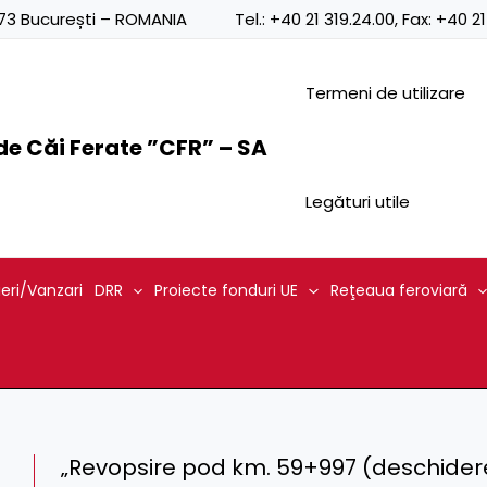
0873 București – ROMANIA
Tel.:
+40 21 319.24.00
, Fax:
+40 21
Termeni de utilizare
e Căi Ferate ”CFR” – SA
Legături utile
ieri/Vanzari
DRR
Proiecte fonduri UE
Reţeaua feroviară
„Revopsire pod km. 59+997 (deschiderea