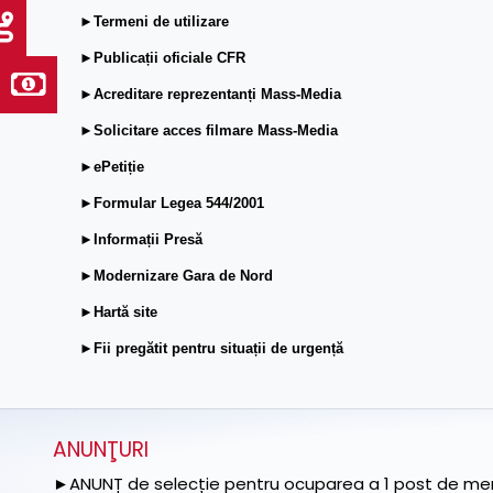
►Termeni de utilizare
►Publicații oficiale CFR
►Acreditare reprezentanți Mass-Media
►Solicitare acces filmare Mass-Media
►ePetiție
►Formular Legea 544/2001
►Informații Presă
►Modernizare Gara de Nord
►Hartă site
►Fii pregătit pentru situații de urgență
ANUNŢURI
►ANUNȚ de selecție pentru ocuparea a 1 post de memb