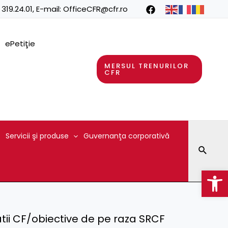
 319.24.01
, E-mail:
OfficeCFR@cfr.ro
ePetiţie
MERSUL TRENURILOR
CFR
Servicii şi produse
Guvernanţa corporativă
Searc
Op
tatii CF/obiective de pe raza SRCF