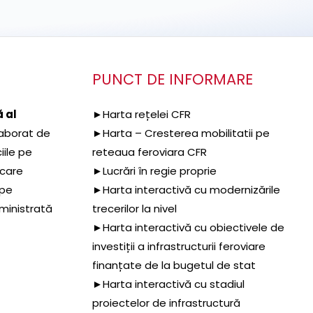
PUNCT DE INFORMARE
 al
►Harta rețelei CFR
aborat de
►Harta – Cresterea mobilitatii pe
iile pe
reteaua feroviara CFR
 care
►Lucrări în regie proprie
 pe
►Harta interactivă cu modernizările
dministrată
trecerilor la nivel
►Harta interactivă cu obiectivele de
investiții a infrastructurii feroviare
finanțate de la bugetul de stat
►Harta interactivă cu stadiul
proiectelor de infrastructură