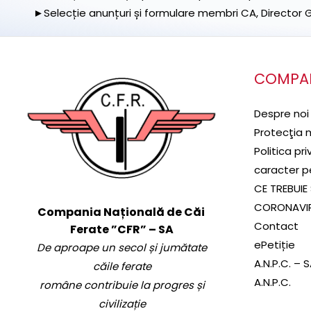
►Selecție anunțuri și formulare membri CA, Director Ge
COMPA
Despre noi
Protecţia 
Politica pr
caracter p
CE TREBUIE 
CORONAVI
Compania Națională de Căi
Contact
Ferate ”CFR” – SA
ePetiție
De aproape un secol și jumătate
A.N.P.C. – 
căile ferate
A.N.P.C.
române contribuie la progres și
civilizație