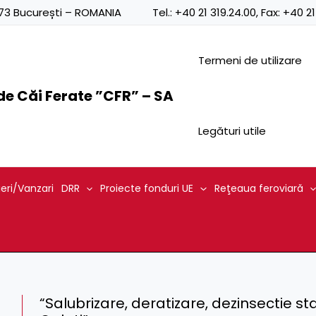
0873 București – ROMANIA
Tel.:
+40 21 319.24.00
, Fax:
+40 21
Termeni de utilizare
e Căi Ferate ”CFR” – SA
Legături utile
ieri/Vanzari
DRR
Proiecte fonduri UE
Reţeaua feroviară
“Salubrizare, deratizare, dezinsectie s