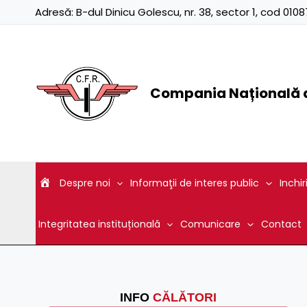
Skip
Adresă:
B-dul Dinicu Golescu, nr. 38, sector 1, cod 01
to
content
Compania Națională d
Despre noi
Informaţii de interes public
Inchir
Integritatea instituțională
Comunicare
Contact
INFO
CĂLĂTORI