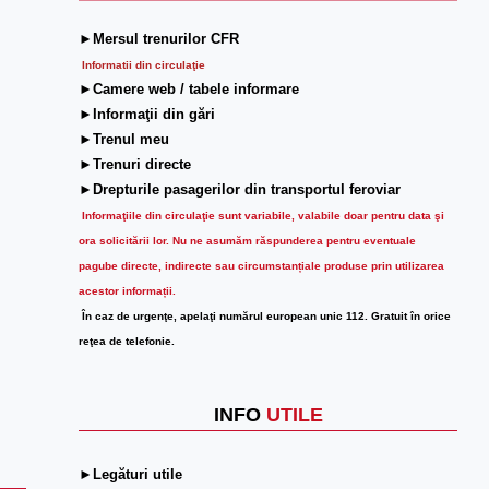
►Mersul trenurilor CFR
Informatii din circulaţie
►Camere web / tabele informare
►Informaţii din gări
►Trenul meu
►Trenuri directe
►Drepturile pasagerilor din transportul feroviar
Informaţiile din circulaţie sunt variabile, valabile doar pentru data şi
ora solicitării lor.
Nu ne asumăm răspunderea pentru eventuale
pagube directe, indirecte sau circumstanțiale produse prin utilizarea
acestor informații.
În caz de urgenţe, apelaţi numărul european unic 112. Gratuit în orice
reţea de telefonie.
INFO
UTILE
►Legături utile