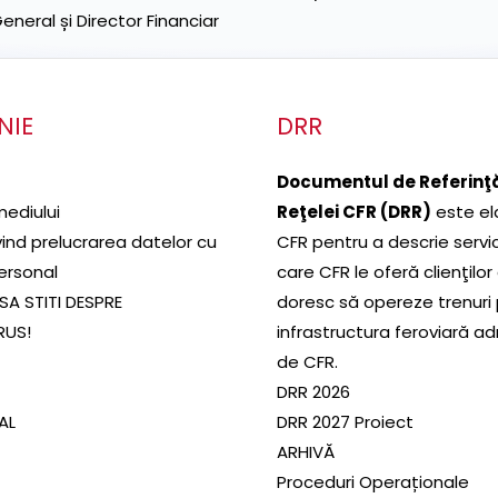
neral și Director Financiar
NIE
DRR
Documentul de Referinţă
mediului
Reţelei CFR (DRR)
este el
ivind prelucrarea datelor cu
CFR pentru a descrie servic
ersonal
care CFR le oferă clienţilor
SA STITI DESPRE
doresc să opereze trenuri
RUS!
infrastructura feroviară a
de CFR.
DRR 2026
SAL
DRR 2027 Proiect
ARHIVĂ
Proceduri Operaționale