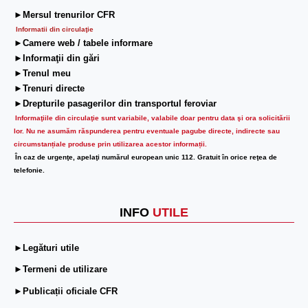
►Mersul trenurilor CFR
Informatii din circulaţie
►Camere web / tabele informare
►Informaţii din gări
►Trenul meu
►Trenuri directe
►Drepturile pasagerilor din transportul feroviar
Informaţiile din circulaţie sunt variabile, valabile doar pentru data şi ora solicitării
lor.
Nu ne asumăm răspunderea pentru eventuale pagube directe, indirecte sau
circumstanțiale produse prin utilizarea acestor informații.
În caz de urgenţe, apelaţi numărul european unic 112. Gratuit în orice reţea de
telefonie.
INFO
UTILE
►Legături utile
►Termeni de utilizare
►Publicații oficiale CFR