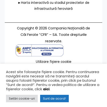
►Harta interactivă cu stadiul proiectelor de
infrastructură feroviară
Copyright © 2026 Compania Națională de
Căi Ferate ”CFR” – SA. Toate drepturile
rezervate.
Utilizare fișiere cookie
Termeni de utilizare
Acest site folosește fișiere cookie. Pentru continuarea
Contact
navigării este necesar să ne transmiteți acordul
asupra folosirii fișierelor cookie, prin click pe butonul
“Sunt de acord!”. Pentru a vedea politica de utilizare a
fișierelor cookie, click
aici
.
Ultima modificare a paginii 10/05/2022
Setări cookie-uri
Sunt de acord!