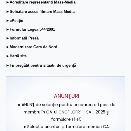
►Acreditare reprezentanți Mass-Media
►Solicitare acces filmare Mass-Media
►ePetiție
►Formular Legea 544/2001
►Informații Presă
►Modernizare Gara de Nord
►Hartă site
►Fii pregătit pentru situații de urgență
ANUNŢURI
►ANUNȚ de selecție pentru ocuparea a 1 post de
membru în CA-ul CNCF „CFR” – SA - 2025 și
formulare F1-F5
►Selecție anunțuri și formulare membri CA,