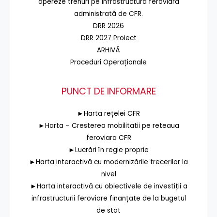
opereze trenuri pe infrastructura feroviară
administrată de CFR.
DRR 2026
DRR 2027 Proiect
ARHIVĂ
Proceduri Operaționale
PUNCT DE INFORMARE
►Harta rețelei CFR
►Harta – Cresterea mobilitatii pe reteaua
feroviara CFR
►Lucrări în regie proprie
►Harta interactivă cu modernizările trecerilor la
nivel
►Harta interactivă cu obiectivele de investiții a
infrastructurii feroviare finanțate de la bugetul
de stat