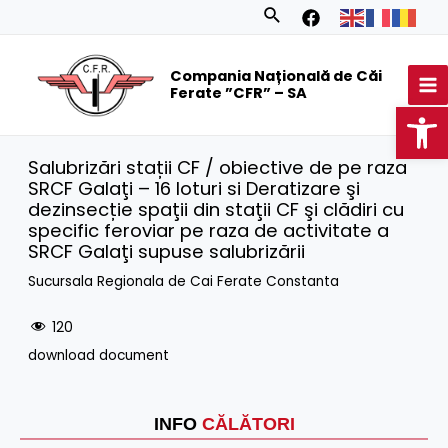
Skip
Search
to
MA
content
Compania Națională de Căi
M
Ferate ”CFR” – SA
Op
Salubrizări stații CF / obiective de pe raza
SRCF Galaţi – 16 loturi si Deratizare şi
dezinsecție spaţii din staţii CF şi clădiri cu
specific feroviar pe raza de activitate a
SRCF Galaţi supuse salubrizării
Sucursala Regionala de Cai Ferate Constanta
120
download document
INFO
CĂLĂTORI