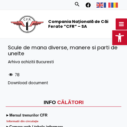
Skip
Search
to
MA
content
Compania Națională de Căi
M
Ferate ”CFR” – SA
Op
Scule de mana diverse, manere si parti de
unelte
Arhiva achizitii Bucuresti
78
Download document
INFO
CĂLĂTORI
►Mersul trenurilor CFR
Informatii din circulaţie