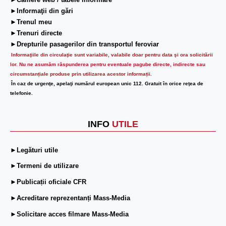
►Camere web / tabele informare
►Informaţii din gări
►Trenul meu
►Trenuri directe
►Drepturile pasagerilor din transportul feroviar
Informaţiile din circulaţie sunt variabile, valabile doar pentru data şi ora solicitării
lor.
Nu ne asumăm răspunderea pentru eventuale pagube directe, indirecte sau
circumstanțiale produse prin utilizarea acestor informații.
În caz de urgenţe, apelaţi numărul european unic 112. Gratuit în orice reţea de
telefonie.
INFO
UTILE
►Legături utile
►Termeni de utilizare
►Publicații oficiale CFR
►Acreditare reprezentanți Mass-Media
►Solicitare acces filmare Mass-Media