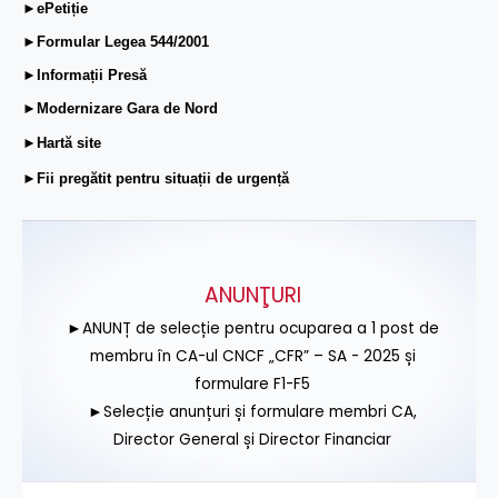
►ePetiție
►Formular Legea 544/2001
►Informații Presă
►Modernizare Gara de Nord
►Hartă site
►Fii pregătit pentru situații de urgență
ANUNŢURI
►ANUNȚ de selecție pentru ocuparea a 1 post de
membru în CA-ul CNCF „CFR” – SA - 2025 și
formulare F1-F5
►Selecție anunțuri și formulare membri CA,
Director General și Director Financiar