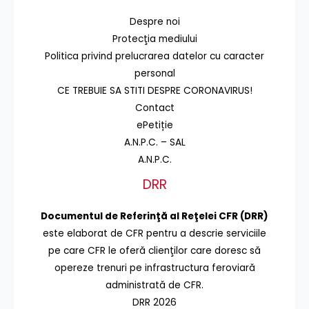
Despre noi
Protecţia mediului
Politica privind prelucrarea datelor cu caracter
personal
CE TREBUIE SA STITI DESPRE CORONAVIRUS!
Contact
ePetiție
A.N.P.C. – SAL
A.N.P.C.
DRR
Documentul de Referinţă al Reţelei CFR (DRR)
este elaborat de CFR pentru a descrie serviciile
pe care CFR le oferă clienţilor care doresc să
opereze trenuri pe infrastructura feroviară
administrată de CFR.
DRR 2026