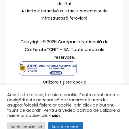
de stat
►Harta interactivă cu stadiul proiectelor de
infrastructură feroviară
Copyright © 2026 Compania Națională de
Căi Ferate ”CFR” – SA. Toate drepturile
rezervate.
Utilizare fișiere cookie
Termeni de utilizare
Acest site folosește fișiere cookie. Pentru continuarea
Contact
navigării este necesar să ne transmiteți acordul
asupra folosirii fișierelor cookie, prin click pe butonul
“Sunt de acord!”. Pentru a vedea politica de utilizare a
fișierelor cookie, click
aici
.
Ultima modificare a paginii 08/02/2023
Setări cookie-uri
Sunt de acord!