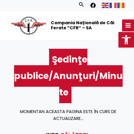
Skip
Search
to
MA
content
Compania Națională de Căi
M
Ferate ”CFR” – SA
Op
Şedinţe
publice/Anunţuri/Minu
te
MOMENTAN ACEASTA PAGINA ESTE ÎN CURS DE
ACTUALIZARE...