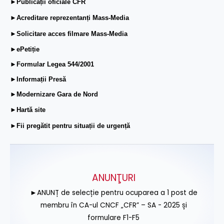
►Publicații oficiale CFR
►Acreditare reprezentanți Mass-Media
►Solicitare acces filmare Mass-Media
►ePetiție
►Formular Legea 544/2001
►Informații Presă
►Modernizare Gara de Nord
►Hartă site
►Fii pregătit pentru situații de urgență
ANUNŢURI
►ANUNȚ de selecție pentru ocuparea a 1 post de
membru în CA-ul CNCF „CFR” – SA - 2025 și
formulare F1-F5