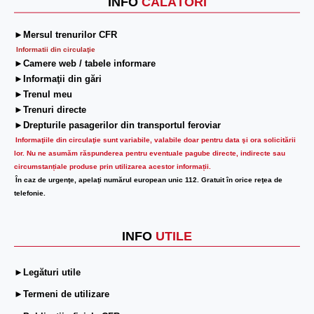
INFO
CĂLĂTORI
►Mersul trenurilor CFR
Informatii din circulaţie
►Camere web / tabele informare
►Informaţii din gări
►Trenul meu
►Trenuri directe
►Drepturile pasagerilor din transportul feroviar
Informaţiile din circulaţie sunt variabile, valabile doar pentru data şi ora solicitării
lor.
Nu ne asumăm răspunderea pentru eventuale pagube directe, indirecte sau
circumstanțiale produse prin utilizarea acestor informații.
În caz de urgenţe, apelaţi numărul european unic 112. Gratuit în orice reţea de
telefonie.
INFO
UTILE
►Legături utile
►Termeni de utilizare