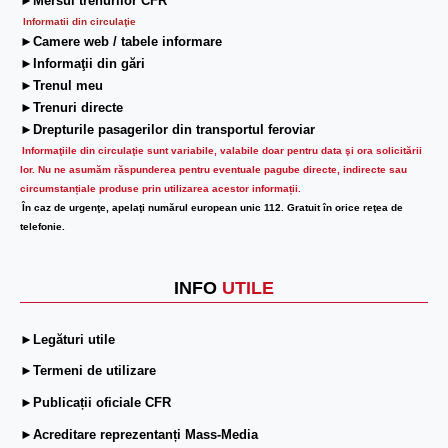
►Mersul trenurilor CFR
Informatii din circulaţie
►Camere web / tabele informare
►Informaţii din gări
►Trenul meu
►Trenuri directe
►Drepturile pasagerilor din transportul feroviar
Informaţiile din circulaţie sunt variabile, valabile doar pentru data şi ora solicitării
lor.
Nu ne asumăm răspunderea pentru eventuale pagube directe, indirecte sau
circumstanțiale produse prin utilizarea acestor informații.
În caz de urgenţe, apelaţi numărul european unic 112. Gratuit în orice reţea de
telefonie.
INFO
UTILE
►Legături utile
►Termeni de utilizare
►Publicații oficiale CFR
►Acreditare reprezentanți Mass-Media