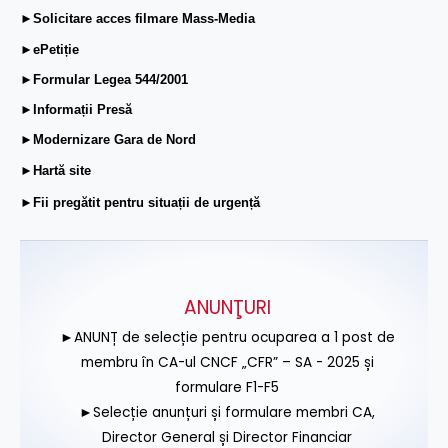
►Solicitare acces filmare Mass-Media
►ePetiție
►Formular Legea 544/2001
►Informații Presă
►Modernizare Gara de Nord
►Hartă site
►Fii pregătit pentru situații de urgență
ANUNŢURI
►ANUNȚ de selecție pentru ocuparea a 1 post de
membru în CA-ul CNCF „CFR” – SA - 2025 și
formulare F1-F5
►Selecție anunțuri și formulare membri CA,
Director General și Director Financiar