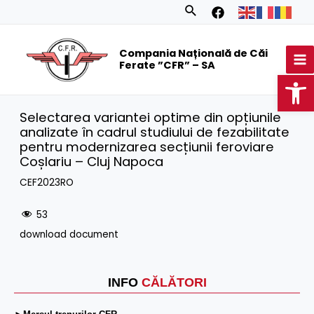
Skip
Search
to
MA
content
Compania Națională de Căi
M
Ferate ”CFR” – SA
Op
Selectarea variantei optime din opțiunile
analizate în cadrul studiului de fezabilitate
pentru modernizarea secțiunii feroviare
Coșlariu – Cluj Napoca
CEF2023RO
53
download document
INFO
CĂLĂTORI