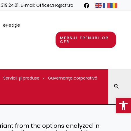
 319.24.01
, E-mail:
OfficeCFR@cfr.ro
ePetiţie
MERSUL TRENURILOR
CFR
Servicii şi produse
Guvernanţa corporativă
Searc
Op
riant from the options analyzed in