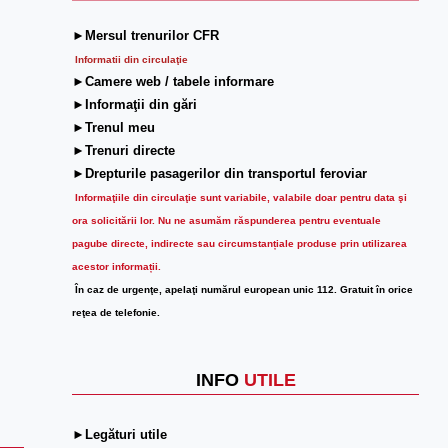
►Mersul trenurilor CFR
Informatii din circulaţie
►Camere web / tabele informare
►Informaţii din gări
►Trenul meu
►Trenuri directe
►Drepturile pasagerilor din transportul feroviar
Informaţiile din circulaţie sunt variabile, valabile doar pentru data şi
ora solicitării lor.
Nu ne asumăm răspunderea pentru eventuale
pagube directe, indirecte sau circumstanțiale produse prin utilizarea
acestor informații.
În caz de urgenţe, apelaţi numărul european unic 112. Gratuit în orice
reţea de telefonie.
INFO
UTILE
►Legături utile