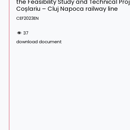
the Feasibility Study and Technical Pro
Coșlariu – Cluj Napoca railway line
CEF2023EN
37
download document