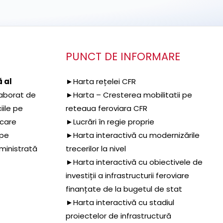
PUNCT DE INFORMARE
 al
►Harta rețelei CFR
aborat de
►Harta – Cresterea mobilitatii pe
iile pe
reteaua feroviara CFR
 care
►Lucrări în regie proprie
 pe
►Harta interactivă cu modernizările
dministrată
trecerilor la nivel
►Harta interactivă cu obiectivele de
investiții a infrastructurii feroviare
finanțate de la bugetul de stat
►Harta interactivă cu stadiul
proiectelor de infrastructură