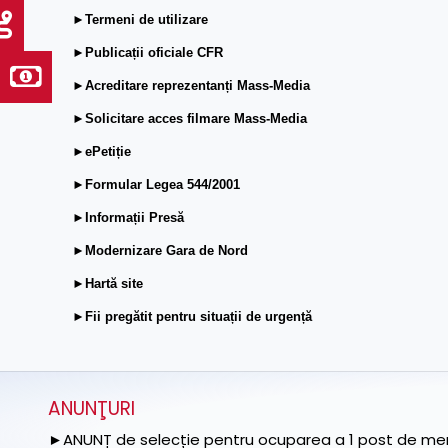
►Termeni de utilizare
►Publicații oficiale CFR
►Acreditare reprezentanți Mass-Media
►Solicitare acces filmare Mass-Media
►ePetiție
►Formular Legea 544/2001
►Informații Presă
►Modernizare Gara de Nord
►Hartă site
►Fii pregătit pentru situații de urgență
ANUNŢURI
►ANUNȚ de selecție pentru ocuparea a 1 post de memb