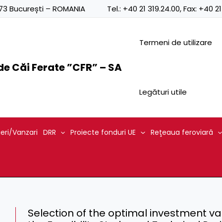
0873 București – ROMANIA
Tel.:
+40 21 319.24.00
, Fax:
+40 21
Termeni de utilizare
e Căi Ferate ”CFR” – SA
Legături utile
ieri/Vanzari
DRR
Proiecte fonduri UE
Reţeaua feroviară
Selection of the optimal investment va