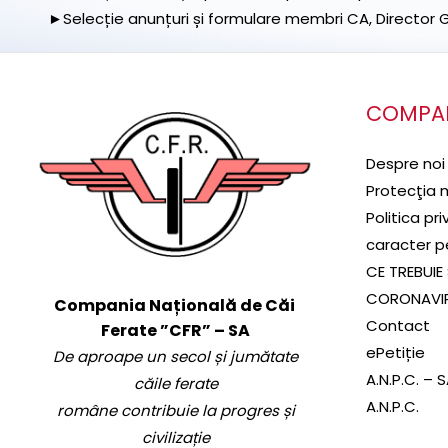
►Selecție anunțuri și formulare membri CA, Director Ge
COMPA
Despre noi
Protecţia 
Politica pr
caracter p
CE TREBUIE 
CORONAVI
Compania Națională de Căi
Contact
Ferate ”CFR” – SA
ePetiție
De aproape un secol și jumătate
A.N.P.C. – 
căile ferate
A.N.P.C.
române contribuie la progres și
civilizație