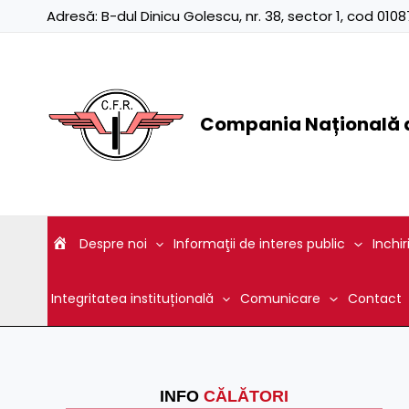
Skip
Adresă:
B-dul Dinicu Golescu, nr. 38, sector 1, cod 01
to
content
Compania Națională d
Despre noi
Informaţii de interes public
Inchir
Integritatea instituțională
Comunicare
Contact
INFO
CĂLĂTORI