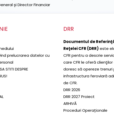
neral și Director Financiar
NIE
DRR
Documentul de Referinţă
mediului
Reţelei CFR (DRR)
este el
ivind prelucrarea datelor cu
CFR pentru a descrie servic
ersonal
care CFR le oferă clienţilor
SA STITI DESPRE
doresc să opereze trenuri
RUS!
infrastructura feroviară a
de CFR.
DRR 2026
SAL
DRR 2027 Proiect
ARHIVĂ
Proceduri Operaționale