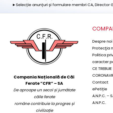
►Selecție anunțuri și formulare membri CA, Director Ge
COMPA
Despre noi
Protecţia 
Politica pr
caracter p
CE TREBUIE 
CORONAVI
Compania Națională de Căi
Contact
Ferate ”CFR” – SA
ePetiție
De aproape un secol și jumătate
A.N.P.C. – 
căile ferate
A.N.P.C.
române contribuie la progres și
civilizație