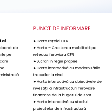
PUNCT DE INFORMARE
 al
►Harta rețelei CFR
aborat de
►Harta – Cresterea mobilitatii pe
iile pe
reteaua feroviara CFR
 care
►Lucrări în regie proprie
 pe
►Harta interactivă cu modernizările
dministrată
trecerilor la nivel
►Harta interactivă cu obiectivele de
investiții a infrastructurii feroviare
finanțate de la bugetul de stat
►Harta interactivă cu stadiul
proiectelor de infrastructură