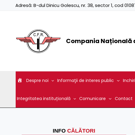
Skip
Adresă:
B-dul Dinicu Golescu, nr. 38, sector 1, cod 01
to
content
Compania Națională d
Despre noi
Informaţii de interes public
Inchir
Integritatea instituțională
Comunicare
Contact
INFO
CĂLĂTORI