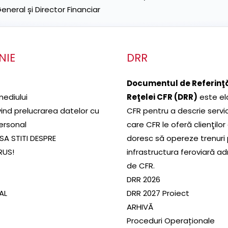
neral și Director Financiar
NIE
DRR
Documentul de Referinţă
mediului
Reţelei CFR (DRR)
este el
ivind prelucrarea datelor cu
CFR pentru a descrie servic
ersonal
care CFR le oferă clienţilor
SA STITI DESPRE
doresc să opereze trenuri
RUS!
infrastructura feroviară a
de CFR.
DRR 2026
SAL
DRR 2027 Proiect
ARHIVĂ
Proceduri Operaționale