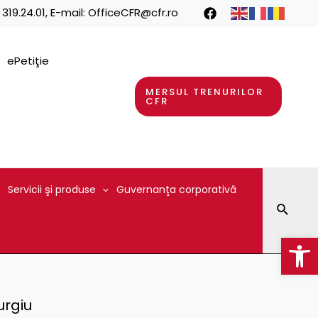
 319.24.01
, E-mail:
OfficeCFR@cfr.ro
ePetiţie
MERSUL TRENURILOR
CFR
Servicii şi produse
Guvernanţa corporativă
Searc
Op
urgiu