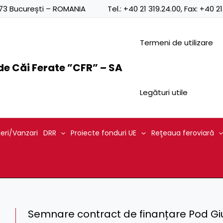
0873 București – ROMANIA
Tel.:
+40 21 319.24.00
, Fax:
+40 21
Termeni de utilizare
e Căi Ferate ”CFR” – SA
Legături utile
ieri/Vanzari
DRR
Proiecte fonduri UE
Reţeaua feroviară
Semnare contract de finanțare Pod Gi