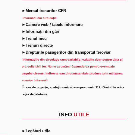
►Mersul trenurilor CFR
Informatii din circulaţie
►Camere web / tabele informare
►Informaţii din gări
►Trenul meu
►Trenuri directe
►Drepturile pasagerilor din transportul feroviar
Informaţiile din circulaţie sunt variabile, valabile doar pentru data şi
ora solicitării lor.
Nu ne asumăm răspunderea pentru eventuale
pagube directe, indirecte sau circumstanțiale produse prin utilizarea
acestor informații.
În caz de urgenţe, apelaţi numărul european unic 112. Gratuit în orice
reţea de telefonie.
INFO
UTILE
►Legături utile