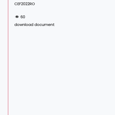
CEF2022RO
60
download document