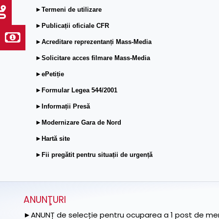
►Termeni de utilizare
►Publicații oficiale CFR
►Acreditare reprezentanți Mass-Media
►Solicitare acces filmare Mass-Media
►ePetiție
►Formular Legea 544/2001
►Informații Presă
►Modernizare Gara de Nord
►Hartă site
►Fii pregătit pentru situații de urgență
ANUNŢURI
►ANUNȚ de selecție pentru ocuparea a 1 post de memb