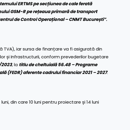
temului ERTMS pe secțiunea de cale ferată
emului GSM-R pe rețeaua primară de transport
ru Centrul de Control Operațional – CNMT București”
.
ă TVA), iar sursa de finanțare va fi asigurată din
lor și Infrastructurii, conform prevederilor bugetare
1/2023
, la
titlu de cheltuială 56.48 – Programe
lă (FEDR) aferente cadrului financiar 2021 – 2027
.
i, din care 10 luni pentru proiectare și 14 luni