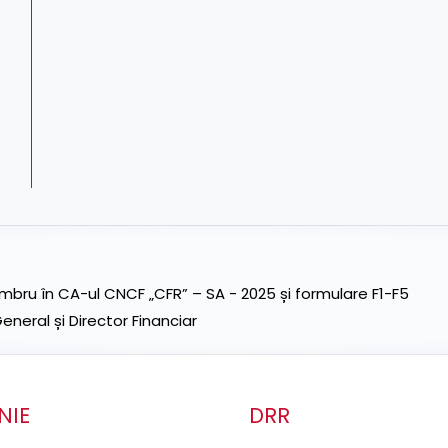
ru în CA-ul CNCF „CFR” – SA - 2025 și formulare F1-F5
neral și Director Financiar
NIE
DRR