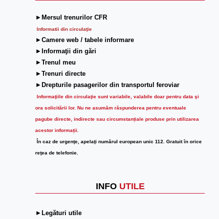
►Mersul trenurilor CFR
Informatii din circulaţie
►Camere web / tabele informare
►Informaţii din gări
►Trenul meu
►Trenuri directe
►Drepturile pasagerilor din transportul feroviar
Informaţiile din circulaţie sunt variabile, valabile doar pentru data şi
ora solicitării lor.
Nu ne asumăm răspunderea pentru eventuale
pagube directe, indirecte sau circumstanțiale produse prin utilizarea
acestor informații.
În caz de urgenţe, apelaţi numărul european unic 112. Gratuit în orice
reţea de telefonie.
INFO
UTILE
►Legături utile