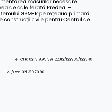
mplementarea măsurilor necesare
unea de cale ferată Predeal –
istemului GSM-R pe rețeaua primară
e construcții civile pentru Centrul de
”
R: 021.319.95.39/122312/122905/122340
: 021.319.70.80