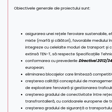
Obiectivele generale ale proiectului sunt:
asigurarea unei rețele feroviare sustenabile, e
mixte (marfă și călători), favorabile mediului în
integreze cu celelalte moduri de transport și 
extinsă TEN-T, să respecte Specificațiile Tehni
conformarea cu prevederile
Directivei 2012/3
european;
eliminarea blocajelor care limitează competiti
creșterea calității conceptului de management, 
de exploatare feroviară și gestionarea traficulu
creșterea gradului de conectivitate între rețe
transfrontalieră, cu coridoarele europene de t
creșterea gradului de siguranță a transportului