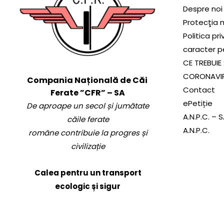
Despre noi
Protecţia 
Politica pr
caracter p
CE TREBUIE 
CORONAVI
Compania Națională de Căi
Contact
Ferate ”CFR” – SA
ePetiție
De aproape un secol și jumătate
A.N.P.C. – 
căile ferate
A.N.P.C.
române contribuie la progres și
civilizație
Calea pentru un transport
ecologic și sigur