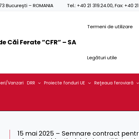
0873 București – ROMANIA
Tel.:
+40 21 319.24.00
, Fax:
+40 21
Termeni de utilizare
e Căi Ferate ”CFR” – SA
Legături utile
ieri/Vanzari
DRR
Proiecte fonduri UE
Reţeaua feroviară
15 mai 2025 – Semnare contract pentru 