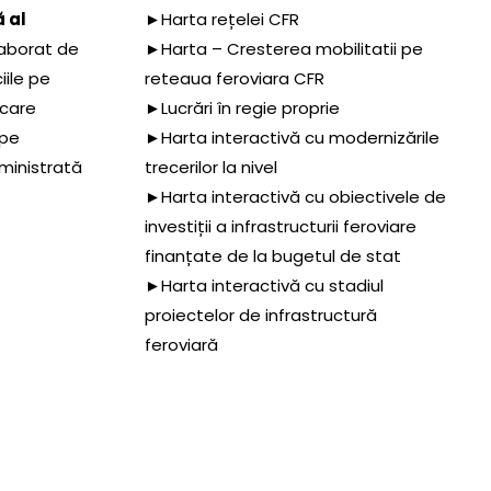
 al
►Harta rețelei CFR
aborat de
►Harta – Cresterea mobilitatii pe
iile pe
reteaua feroviara CFR
 care
►Lucrări în regie proprie
 pe
►Harta interactivă cu modernizările
dministrată
trecerilor la nivel
►Harta interactivă cu obiectivele de
investiții a infrastructurii feroviare
finanțate de la bugetul de stat
►Harta interactivă cu stadiul
proiectelor de infrastructură
feroviară