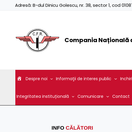
Skip
Adresă:
B-dul Dinicu Golescu, nr. 38, sector 1, cod 01
to
content
Compania Națională d
Despre noi
Informaţii de interes public
Inchir
Integritatea instituțională
Comunicare
Contact
INFO
CĂLĂTORI