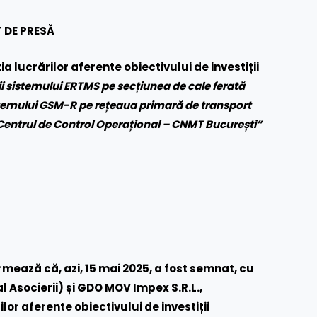
 DE PRESĂ
lucrărilor aferente obiectivului de investiții
 sistemului ERTMS pe secțiunea de cale ferată
stemului GSM-R pe rețeaua primară de transport
ru Centrul de Control Operațional – CNMT București”
ează că, azi, 15 mai 2025, a fost semnat, cu
l Asocierii) și GDO MOV Impex S.R.L.,
or aferente obiectivului de investiții