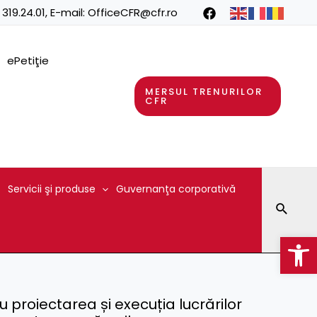
 319.24.01
, E-mail:
OfficeCFR@cfr.ro
ePetiţie
MERSUL TRENURILOR
CFR
Servicii şi produse
Guvernanţa corporativă
Searc
Op
proiectarea și execuția lucrărilor