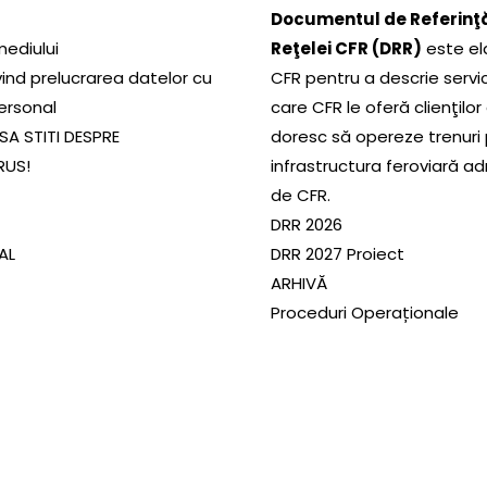
Documentul de Referinţă
mediului
Reţelei CFR (DRR)
este el
ivind prelucrarea datelor cu
CFR pentru a descrie servic
ersonal
care CFR le oferă clienţilor
SA STITI DESPRE
doresc să opereze trenuri
RUS!
infrastructura feroviară a
de CFR.
DRR 2026
SAL
DRR 2027 Proiect
ARHIVĂ
Proceduri Operaționale