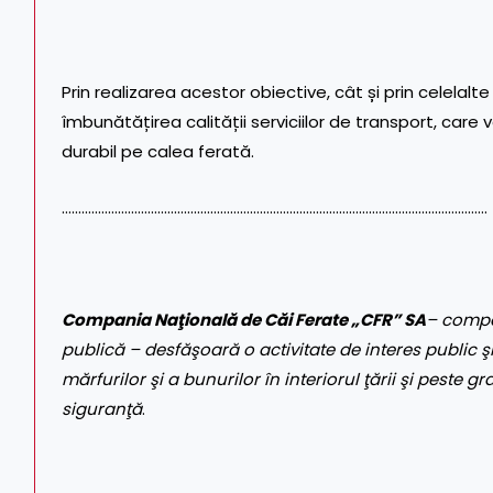
Prin realizarea acestor obiective, cât și prin celelal
îmbunătățirea calității serviciilor de transport, care
durabil pe calea ferată.
…………………………………………………………………………………………………………………
Compania Naţională de Căi Ferate „CFR” SA
– compa
publică – desfăşoară o activitate de interes public şi
mărfurilor şi a bunurilor în interiorul ţării şi peste gr
siguranţă
.