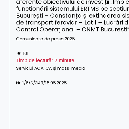
aferente obiectivului de investiții „I
funcționării sistemului ERTMS pe secți
București – Constanța și extinderea s
de transport feroviar – Lot 1 – Lucrări d
Control Operațional – CNMT București
Comunicate de presa 2025
101
Timp de lectură:
2
minute
Serviciul AGA, CA și mass-media Tel. CF
Nr. 1/6/S/349/15.05.2025 Tel./Fax