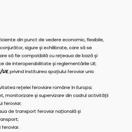
ficiente din punct de vedere economic, flexibile,
conjurător, sigure și echilibrate, care să se
care să fie compatibilă cu rețeaua de bază și
ce de Interoperabilitate și reglementările UE;
4/UE
, privind instituirea spațiului feroviar unic
vitatea rețelei feroviare române în Europa;
monitorizare și supervizare din cadrul activității
i feroviar;
aua de transport feroviar națională și
ransport;
 feroviar.