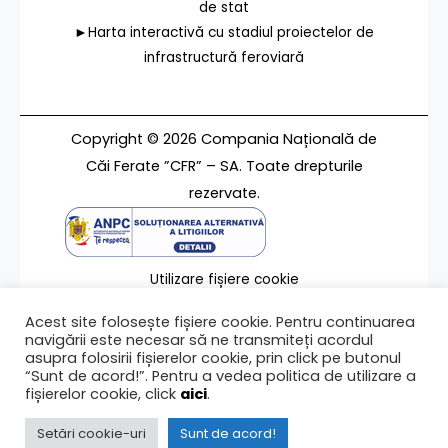
de stat
►Harta interactivă cu stadiul proiectelor de
infrastructură feroviară
Copyright © 2026 Compania Națională de
Căi Ferate ”CFR” – SA. Toate drepturile
rezervate.
Utilizare fișiere cookie
Termeni de utilizare
Acest site folosește fișiere cookie. Pentru continuarea
Contact
navigării este necesar să ne transmiteți acordul
asupra folosirii fișierelor cookie, prin click pe butonul
“Sunt de acord!”. Pentru a vedea politica de utilizare a
fișierelor cookie, click
aici
.
Ultima modificare a paginii 16/01/2026
Setări cookie-uri
Sunt de acord!