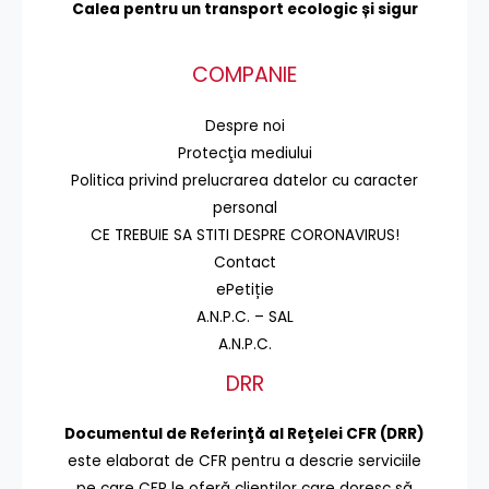
Calea pentru un transport
ecologic și sigur
COMPANIE
Despre noi
Protecţia mediului
Politica privind prelucrarea datelor cu caracter
personal
CE TREBUIE SA STITI DESPRE CORONAVIRUS!
Contact
ePetiție
A.N.P.C. – SAL
A.N.P.C.
DRR
Documentul de Referinţă al Reţelei CFR (DRR)
este elaborat de CFR pentru a descrie serviciile
pe care CFR le oferă clienţilor care doresc să