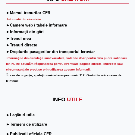
►Mersul trenurilor CFR
Informatii din circulaţie
►Camere web / tabele informare
►Informaţii din gări
►Trenul meu
►Trenuri directe
►Drepturile pasagerilor din transportul feroviar
Informaţiile din circulaţie sunt variabile, valabile doar pentru data şi ora solicitării
lor.
Nu ne asumăm răspunderea pentru eventuale pagube directe, indirecte sau
circumstanțiale produse prin utilizarea acestor informații.
În caz de urgenţe, apelaţi numărul european unic 112. Gratuit în orice reţea de
telefonie.
INFO
UTILE
►Legături utile
►Termeni de utilizare
►Publicații oficiale CFR