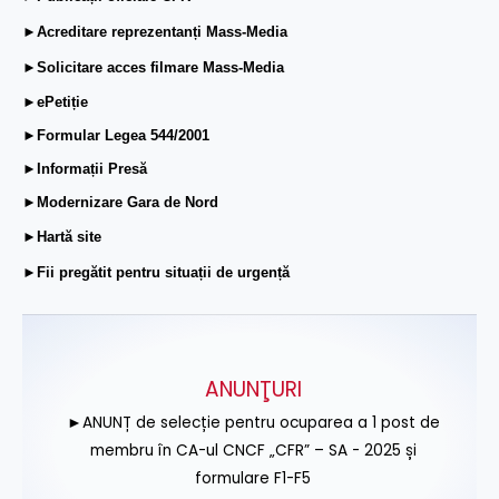
►Acreditare reprezentanți Mass-Media
►Solicitare acces filmare Mass-Media
►ePetiție
►Formular Legea 544/2001
►Informații Presă
►Modernizare Gara de Nord
►Hartă site
►Fii pregătit pentru situații de urgență
ANUNŢURI
►ANUNȚ de selecție pentru ocuparea a 1 post de
membru în CA-ul CNCF „CFR” – SA - 2025 și
formulare F1-F5