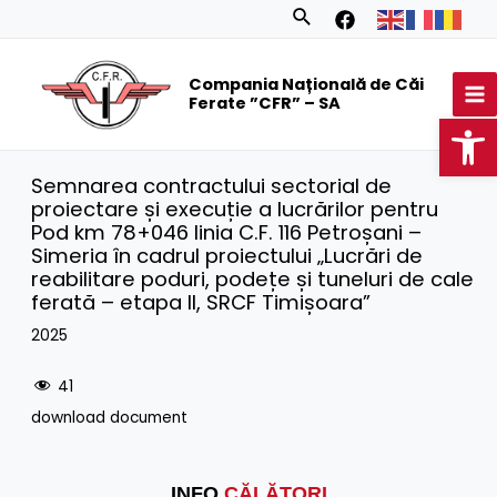
Skip
Search
to
MA
content
Compania Națională de Căi
M
Ferate ”CFR” – SA
Op
Semnarea contractului sectorial de
proiectare și execuție a lucrărilor pentru
Pod km 78+046 linia C.F. 116 Petroșani –
Simeria în cadrul proiectului „Lucrări de
reabilitare poduri, podețe și tuneluri de cale
ferată – etapa II, SRCF Timișoara”
2025
41
download document
INFO
CĂLĂTORI