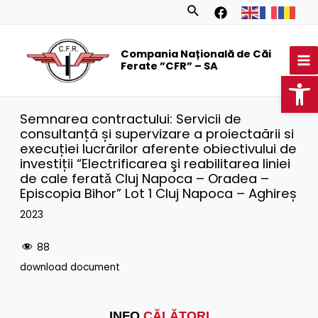
Skip
Search
to
MA
content
Compania Națională de Căi
M
Ferate ”CFR” – SA
Op
Semnarea contractului: Servicii de
consultanță și supervizare a proiectaării si
execuției lucrărilor aferente obiectivului de
investiții “Electrificarea şi reabilitarea liniei
de cale feratǎ Cluj Napoca – Oradea –
Episcopia Bihor” Lot 1 Cluj Napoca – Aghireș
2023
88
download document
INFO
CĂLĂTORI