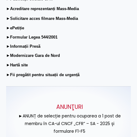
►Acreditare reprezentanți Mass-Media
►Solicitare acces filmare Mass-Media
►ePetiție
►Formular Legea 544/2001
►Informații Presă
►Modernizare Gara de Nord
►Hartă site
►Fii pregătit pentru situații de urgență
ANUNŢURI
►ANUNȚ de selecție pentru ocuparea a 1 post de
membru în CA-ul CNCF „CFR” – SA - 2025 și
formulare F1-F5