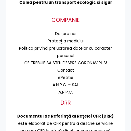
Calea pentru un transport
ecologic și sigur
COMPANIE
Despre noi
Protecţia mediului
Politica privind prelucrarea datelor cu caracter
personal
CE TREBUIE SA STITI DESPRE CORONAVIRUS!
Contact
ePetiție
A.N.P.C. – SAL
A.N.P.C.
DRR
Documentul de Referinţă al Reţelei CFR (DRR)
este elaborat de CFR pentru a descrie serviciile
pe care CFR le oferă clienţilor care doresc să