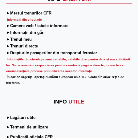
►Mersul trenurilor CFR
Informatii din circulaţie
►Camere web / tabele informare
►Informaţii din gări
►Trenul meu
►Trenuri directe
►Drepturile pasagerilor din transportul feroviar
Informaţiile din circulaţie sunt variabile, valabile doar pentru data şi ora solicitării
lor.
Nu ne asumăm răspunderea pentru eventuale pagube directe, indirecte sau
circumstanțiale produse prin utilizarea acestor informații.
În caz de urgenţe, apelaţi numărul european unic 112. Gratuit în orice reţea de
telefonie.
INFO
UTILE
►Legături utile
►Termeni de utilizare
►Publicații oficiale CFR