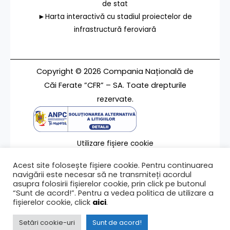
de stat
►Harta interactivă cu stadiul proiectelor de
infrastructură feroviară
Copyright © 2026 Compania Națională de
Căi Ferate ”CFR” – SA. Toate drepturile
rezervate.
Utilizare fișiere cookie
Termeni de utilizare
Acest site folosește fișiere cookie. Pentru continuarea
Contact
navigării este necesar să ne transmiteți acordul
asupra folosirii fișierelor cookie, prin click pe butonul
“Sunt de acord!”. Pentru a vedea politica de utilizare a
fișierelor cookie, click
aici
.
Ultima modificare a paginii 12/04/2023
Setări cookie-uri
Sunt de acord!