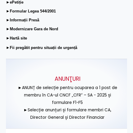
►ePetiție
►Formular Legea 544/2001
►Informații Presă
►Modernizare Gara de Nord
►Hartă site
►Fii pregătit pentru situații de urgență
ANUNŢURI
►ANUNȚ de selecție pentru ocuparea a 1 post de
membru în CA-ul CNCF „CFR” – SA - 2025 și
formulare F1-F5
►Selecție anunțuri și formulare membri CA,
Director General și Director Financiar