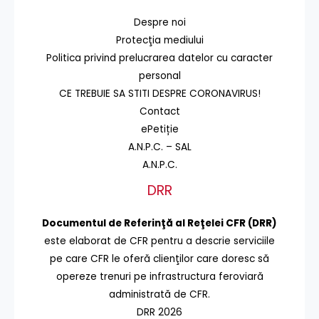
Despre noi
Protecţia mediului
Politica privind prelucrarea datelor cu caracter
personal
CE TREBUIE SA STITI DESPRE CORONAVIRUS!
Contact
ePetiție
A.N.P.C. – SAL
A.N.P.C.
DRR
Documentul de Referinţă al Reţelei CFR (DRR)
este elaborat de CFR pentru a descrie serviciile
pe care CFR le oferă clienţilor care doresc să
opereze trenuri pe infrastructura feroviară
administrată de CFR.
DRR 2026