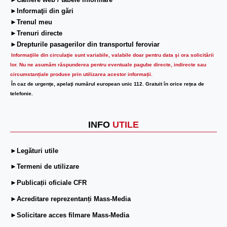
►Camere web / tabele informare
►Informaţii din gări
►Trenul meu
►Trenuri directe
►Drepturile pasagerilor din transportul feroviar
Informaţiile din circulaţie sunt variabile, valabile doar pentru data şi ora solicitării
lor.
Nu ne asumăm răspunderea pentru eventuale pagube directe, indirecte sau
circumstanțiale produse prin utilizarea acestor informații.
În caz de urgenţe, apelaţi numărul european unic 112. Gratuit în orice reţea de
telefonie.
INFO
UTILE
►Legături utile
►Termeni de utilizare
►Publicații oficiale CFR
►Acreditare reprezentanți Mass-Media
►Solicitare acces filmare Mass-Media