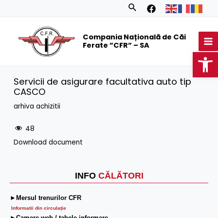
Skip
Search
to
MA
content
Compania Națională de Căi
M
Ferate ”CFR” – SA
Op
Servicii de asigurare facultativa auto tip
CASCO
arhiva achizitii
48
Download document
INFO
CĂLĂTORI
►Mersul trenurilor CFR
Informatii din circulaţie