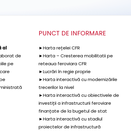
PUNCT DE INFORMARE
 al
►Harta rețelei CFR
aborat de
►Harta – Cresterea mobilitatii pe
iile pe
reteaua feroviara CFR
 care
►Lucrări în regie proprie
 pe
►Harta interactivă cu modernizările
dministrată
trecerilor la nivel
►Harta interactivă cu obiectivele de
investiții a infrastructurii feroviare
finanțate de la bugetul de stat
►Harta interactivă cu stadiul
proiectelor de infrastructură