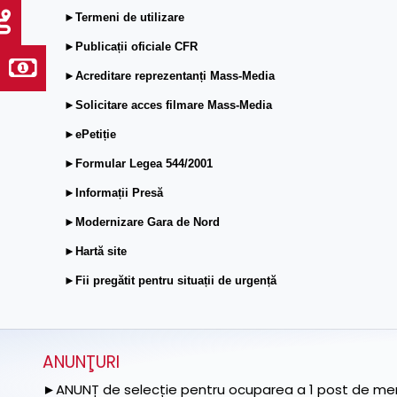
►Termeni de utilizare
►Publicații oficiale CFR
►Acreditare reprezentanți Mass-Media
►Solicitare acces filmare Mass-Media
►ePetiție
►Formular Legea 544/2001
►Informații Presă
►Modernizare Gara de Nord
►Hartă site
►Fii pregătit pentru situații de urgență
ANUNŢURI
►ANUNȚ de selecție pentru ocuparea a 1 post de memb