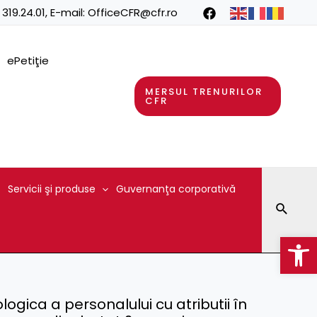
 319.24.01
, E-mail:
OfficeCFR@cfr.ro
ePetiţie
MERSUL TRENURILOR
CFR
Servicii şi produse
Guvernanţa corporativă
Searc
Op
ogica a personalului cu atributii în