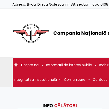
Skip
Adresă:
B-dul Dinicu Golescu, nr. 38, sector 1, cod 01
to
content
Compania Națională d
Despre noi
Informaţii de interes public
Inchir
Integritatea instituțională
Comunicare
Contact
INFO
CĂLĂTORI