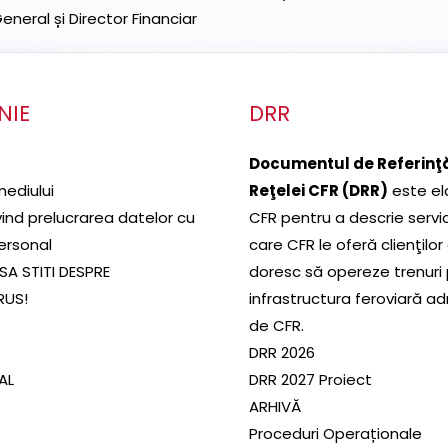
neral și Director Financiar
NIE
DRR
Documentul de Referinţă
mediului
Reţelei CFR (DRR)
este el
ivind prelucrarea datelor cu
CFR pentru a descrie servic
ersonal
care CFR le oferă clienţilor
SA STITI DESPRE
doresc să opereze trenuri
RUS!
infrastructura feroviară a
de CFR.
DRR 2026
SAL
DRR 2027 Proiect
ARHIVĂ
Proceduri Operaționale