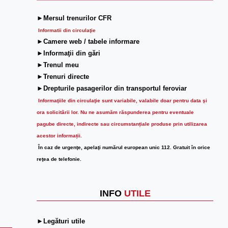
►Mersul trenurilor CFR
Informatii din circulaţie
►Camere web / tabele informare
►Informaţii din gări
►Trenul meu
►Trenuri directe
►Drepturile pasagerilor din transportul feroviar
Informaţiile din circulaţie sunt variabile, valabile doar pentru data şi
ora solicitării lor.
Nu ne asumăm răspunderea pentru eventuale
pagube directe, indirecte sau circumstanțiale produse prin utilizarea
acestor informații.
În caz de urgenţe, apelaţi numărul european unic 112. Gratuit în orice
reţea de telefonie.
INFO
UTILE
►Legături utile