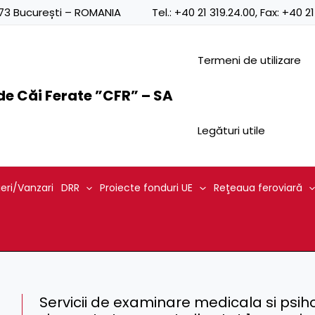
0873 București – ROMANIA
Tel.:
+40 21 319.24.00
, Fax:
+40 21
Termeni de utilizare
e Căi Ferate ”CFR” – SA
Legături utile
ieri/Vanzari
DRR
Proiecte fonduri UE
Reţeaua feroviară
Servicii de examinare medicala si psihol