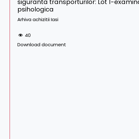
siguranta transporturilor: Lot 1-exami
psihologica
Arhiva achizitii Iasi
40
Download document