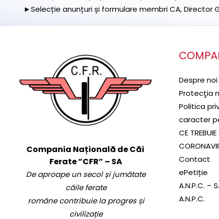
►Selecție anunțuri și formulare membri CA, Director Ge
COMPA
Despre noi
Protecţia 
Politica pr
caracter p
CE TREBUIE 
CORONAVI
Compania Națională de Căi
Contact
Ferate ”CFR” – SA
ePetiție
De aproape un secol și jumătate
A.N.P.C. – 
căile ferate
A.N.P.C.
române contribuie la progres și
civilizație