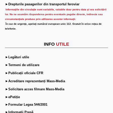
►Drepturile pasagerilor din transportul feroviar
Informaţiile din circulaţie sunt variabile, valabile doar pentru data şi ora solicitării
lor.
Nu ne asumăm răspunderea pentru eventuale pagube directe, indirecte sau
circumstanțiale produse prin utilizarea acestor informații.
În caz de urgenţe, apelaţi numărul european unic 112. Gratuit în orice reţea de
telefonie.
INFO
UTILE
►Legături utile
►Termeni de utilizare
►Publicații oficiale CFR
►Acreditare reprezentanți Mass-Media
►Solicitare acces filmare Mass-Media
►ePetiție
►Formular Legea 544/2001
►Informații Presă