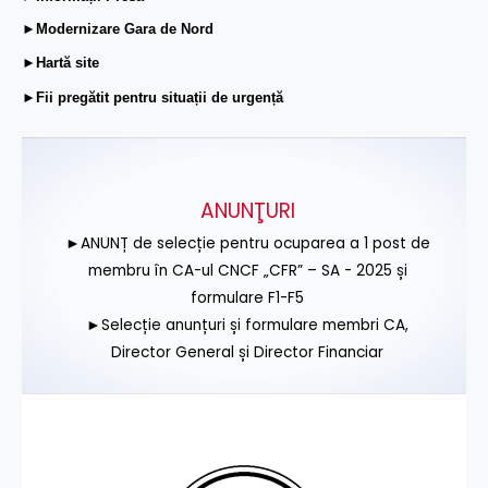
►Modernizare Gara de Nord
►Hartă site
►Fii pregătit pentru situații de urgență
ANUNŢURI
►ANUNȚ de selecție pentru ocuparea a 1 post de
membru în CA-ul CNCF „CFR” – SA - 2025 și
formulare F1-F5
►Selecție anunțuri și formulare membri CA,
Director General și Director Financiar