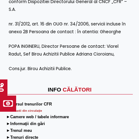
conform Dispozitiei Directorului General al CNCF „CFR” –
S.A.
nr. 31/2012, art. 16 din OUG nr. 34/2006, servicii incluse în
anexa 2B Persoana de contact : În atentia: Gheorghe
POPA INGINERU, Director Persoane de contact: Viorel
Radut, Sef Birou Achizitii Publice Adriana Cioroianu,
Cons.jur. Birou Achizitii Publice.
INFO
CĂLĂTORI
►Mersul trenurilor CFR
Informatii din circulaţie
►Camere web / tabele informare
►Informaţii din gări
►Trenul meu
►Trenuri directe