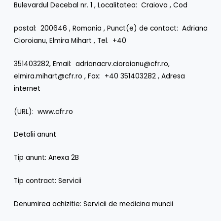
Bulevardul Decebal nr. 1 , Localitatea: Craiova , Cod
postal: 200646 , Romania , Punct(e) de contact: Adriana
Cioroianu, Elmira Mihart , Tel. +40
351403282, Email: adrianacrv.cioroianu@cfr.ro,
elmira.mihart@cfr.ro , Fax: +40 351403282 , Adresa
internet
(URL): www.cfr.ro
Detalii anunt
Tip anunt: Anexa 2B
Tip contract: Servicii
Denumirea achizitie: Servicii de medicina muncii