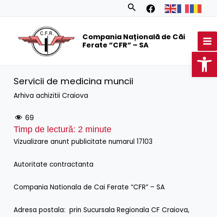
Skip
Search
to
MA
content
Compania Națională de Căi
M
Ferate ”CFR” – SA
Op
Servicii de medicina muncii
Arhiva achizitii Craiova
69
Timp de lectură:
2
minute
Vizualizare anunt publicitate numarul 17103
Autoritate contractanta
Compania Nationala de Cai Ferate “CFR” – SA
Adresa postala: prin Sucursala Regionala CF Craiova,