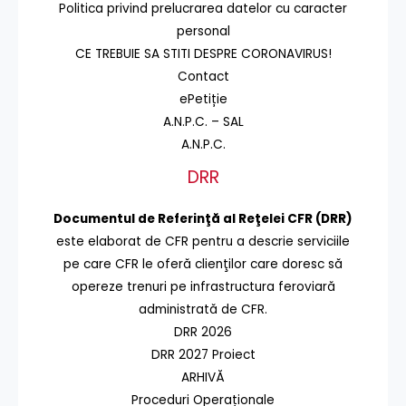
Politica privind prelucrarea datelor cu caracter
personal
CE TREBUIE SA STITI DESPRE CORONAVIRUS!
Contact
ePetiție
A.N.P.C. – SAL
A.N.P.C.
DRR
Documentul de Referinţă al Reţelei CFR (DRR)
este elaborat de CFR pentru a descrie serviciile
pe care CFR le oferă clienţilor care doresc să
opereze trenuri pe infrastructura feroviară
administrată de CFR.
DRR 2026
DRR 2027 Proiect
ARHIVĂ
Proceduri Operaționale