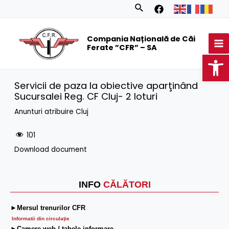
Skip
Search
to
MA
content
Compania Națională de Căi
M
Ferate ”CFR” – SA
Op
Servicii de paza la obiective aparţinând
Sucursalei Reg. CF Cluj- 2 loturi
Anunturi atribuire Cluj
101
Download document
INFO
CĂLĂTORI
►Mersul trenurilor CFR
Informatii din circulaţie