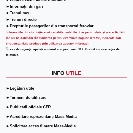
►Camere web / tabele informare
►Informaţii din gări
►Trenul meu
►Trenuri directe
►Drepturile pasagerilor din transportul feroviar
Informaţiile din circulaţie sunt variabile, valabile doar pentru data şi ora solicitării
lor.
Nu ne asumăm răspunderea pentru eventuale pagube directe, indirecte sau
circumstanțiale produse prin utilizarea acestor informații.
În caz de urgenţe, apelaţi numărul european unic 112. Gratuit în orice reţea de
telefonie.
INFO
UTILE
►Legături utile
►Termeni de utilizare
►Publicații oficiale CFR
►Acreditare reprezentanți Mass-Media
►Solicitare acces filmare Mass-Media