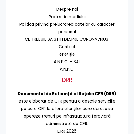
Despre noi
Protecţia mediului
Politica privind prelucrarea datelor cu caracter
personal
CE TREBUIE SA STITI DESPRE CORONAVIRUS!
Contact
ePetiție
A.N.P.C. – SAL
A.N.P.C.
DRR
Documentul de Referinţă al Reţelei CFR (DRR)
este elaborat de CFR pentru a descrie serviciile
pe care CFR le oferă clienţilor care doresc să
opereze trenuri pe infrastructura feroviară
administrată de CFR.
DRR 2026