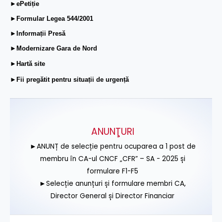
►ePetiție
►Formular Legea 544/2001
►Informații Presă
►Modernizare Gara de Nord
►Hartă site
►Fii pregătit pentru situații de urgență
ANUNŢURI
►ANUNȚ de selecție pentru ocuparea a 1 post de
membru în CA-ul CNCF „CFR” – SA - 2025 și
formulare F1-F5
►Selecție anunțuri și formulare membri CA,
Director General și Director Financiar