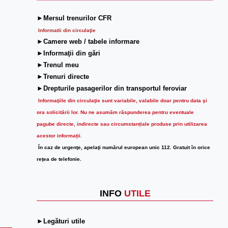
►Mersul trenurilor CFR
Informatii din circulaţie
►Camere web / tabele informare
►Informaţii din gări
►Trenul meu
►Trenuri directe
►Drepturile pasagerilor din transportul feroviar
Informaţiile din circulaţie sunt variabile, valabile doar pentru data şi
ora solicitării lor.
Nu ne asumăm răspunderea pentru eventuale
pagube directe, indirecte sau circumstanțiale produse prin utilizarea
acestor informații.
În caz de urgenţe, apelaţi numărul european unic 112. Gratuit în orice
reţea de telefonie.
INFO
UTILE
►Legături utile