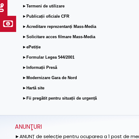
►Termeni de utilizare
►Publicații oficiale CFR
►Acreditare reprezentanți Mass-Media
►Solicitare acces filmare Mass-Media
►ePetiție
►Formular Legea 544/2001
►Informații Presă
►Modernizare Gara de Nord
►Hartă site
►Fii pregătit pentru situații de urgență
ANUNŢURI
►ANUNȚ de selecție pentru ocuparea a 1 post de memb