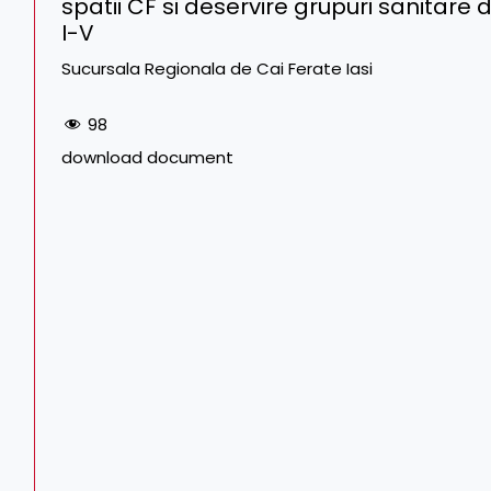
spatii CF si deservire grupuri sanitare
I-V
Sucursala Regionala de Cai Ferate Iasi
98
download document