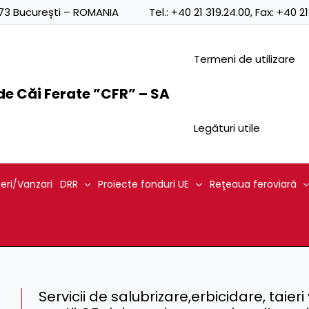
0873 București – ROMANIA
Tel.:
+40 21 319.24.00
, Fax:
+40 21
Termeni de utilizare
e Căi Ferate ”CFR” – SA
Legături utile
ieri/Vanzari
DRR
Proiecte fonduri UE
Reţeaua feroviară
Servicii de salubrizare,erbicidare, taier