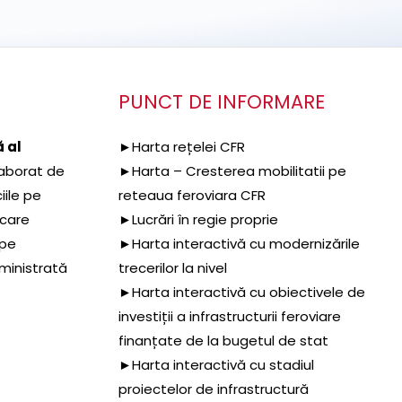
PUNCT DE INFORMARE
 al
►Harta rețelei CFR
aborat de
►Harta – Cresterea mobilitatii pe
iile pe
reteaua feroviara CFR
 care
►Lucrări în regie proprie
 pe
►Harta interactivă cu modernizările
dministrată
trecerilor la nivel
►Harta interactivă cu obiectivele de
investiții a infrastructurii feroviare
finanțate de la bugetul de stat
►Harta interactivă cu stadiul
proiectelor de infrastructură