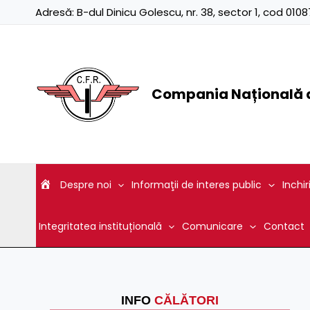
Skip
Adresă:
B-dul Dinicu Golescu, nr. 38, sector 1, cod 01
to
content
Compania Națională d
Despre noi
Informaţii de interes public
Inchir
Integritatea instituțională
Comunicare
Contact
INFO
CĂLĂTORI