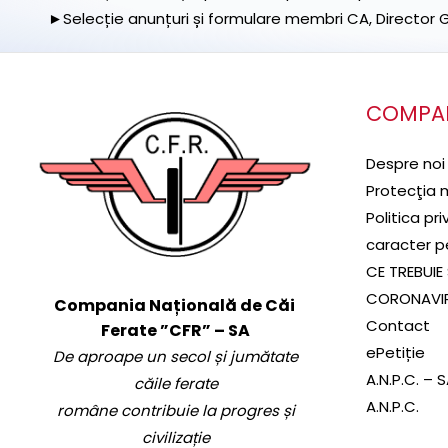
►Selecție anunțuri și formulare membri CA, Director Ge
COMPA
Despre noi
Protecţia 
Politica pr
caracter p
CE TREBUIE 
CORONAVI
Compania Națională de Căi
Contact
Ferate ”CFR” – SA
ePetiție
De aproape un secol și jumătate
A.N.P.C. – 
căile ferate
A.N.P.C.
române contribuie la progres și
civilizație