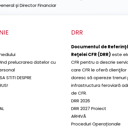
neral și Director Financiar
NIE
DRR
Documentul de Referinţă
mediului
Reţelei CFR (DRR)
este el
ivind prelucrarea datelor cu
CFR pentru a descrie servic
ersonal
care CFR le oferă clienţilor
SA STITI DESPRE
doresc să opereze trenuri
RUS!
infrastructura feroviară a
de CFR.
DRR 2026
SAL
DRR 2027 Proiect
ARHIVĂ
Proceduri Operaționale