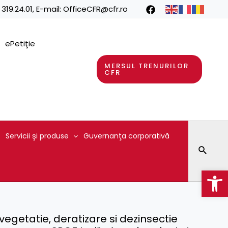
 319.24.01
, E-mail:
OfficeCFR@cfr.ro
ePetiţie
MERSUL TRENURILOR
CFR
Servicii şi produse
Guvernanţa corporativă
Searc
Op
i vegetatie, deratizare si dezinsectie