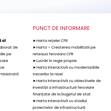
PUNCT DE INFORMARE
 al
►Harta rețelei CFR
aborat de
►Harta – Cresterea mobilitatii pe
iile pe
reteaua feroviara CFR
 care
►Lucrări în regie proprie
 pe
►Harta interactivă cu modernizările
dministrată
trecerilor la nivel
►Harta interactivă cu obiectivele de
investiții a infrastructurii feroviare
finanțate de la bugetul de stat
►Harta interactivă cu stadiul
proiectelor de infrastructură