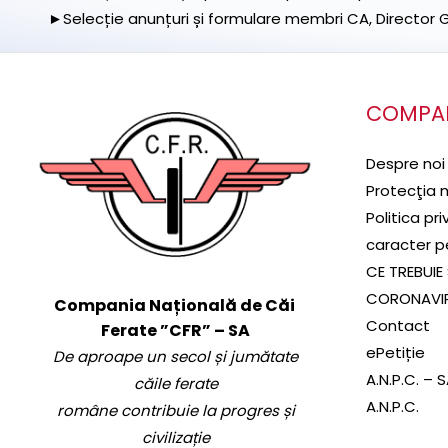
►Selecție anunțuri și formulare membri CA, Director Ge
COMPA
Despre noi
Protecţia 
Politica pr
caracter p
CE TREBUIE 
CORONAVI
Compania Națională de Căi
Contact
Ferate ”CFR” – SA
ePetiție
De aproape un secol și jumătate
A.N.P.C. – 
căile ferate
A.N.P.C.
române contribuie la progres și
civilizație