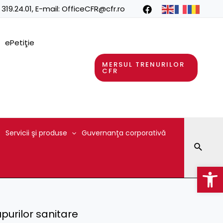
 319.24.01
, E-mail:
OfficeCFR@cfr.ro
ePetiţie
MERSUL TRENURILOR
CFR
Servicii şi produse
Guvernanţa corporativă
Searc
Op
upurilor sanitare