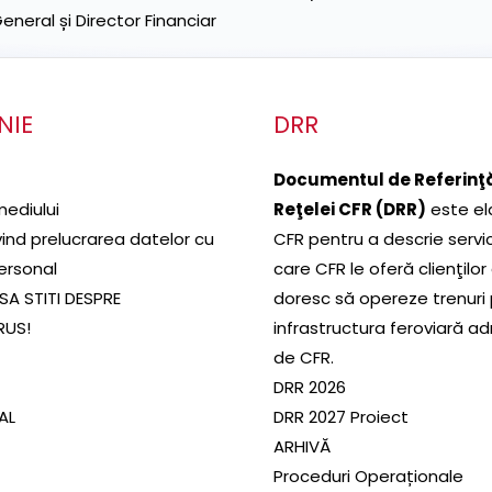
neral și Director Financiar
NIE
DRR
Documentul de Referinţă
mediului
Reţelei CFR (DRR)
este el
ivind prelucrarea datelor cu
CFR pentru a descrie servic
ersonal
care CFR le oferă clienţilor
SA STITI DESPRE
doresc să opereze trenuri
RUS!
infrastructura feroviară a
de CFR.
DRR 2026
SAL
DRR 2027 Proiect
ARHIVĂ
Proceduri Operaționale