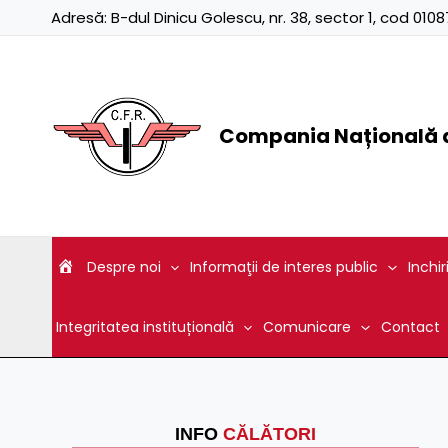
Skip
Adresă:
B-dul Dinicu Golescu, nr. 38, sector 1, cod 01
to
content
Compania Națională d
Despre noi
Informaţii de interes public
Inchir
Integritatea instituțională
Comunicare
Contact
INFO
CĂLĂTORI