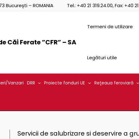
0873 București – ROMANIA
Tel.:
+40 21 319.24.00
, Fax:
+40 21
Termeni de utilizare
e Căi Ferate ”CFR” – SA
Legături utile
ieri/Vanzari
DRR
Proiecte fonduri UE
Reţeaua feroviară
Servicii de salubrizare si deservire a gr