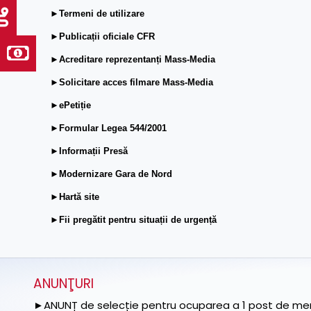
►Termeni de utilizare
►Publicații oficiale CFR
►Acreditare reprezentanți Mass-Media
►Solicitare acces filmare Mass-Media
►ePetiție
►Formular Legea 544/2001
►Informații Presă
►Modernizare Gara de Nord
►Hartă site
►Fii pregătit pentru situații de urgență
ANUNŢURI
►ANUNȚ de selecție pentru ocuparea a 1 post de memb