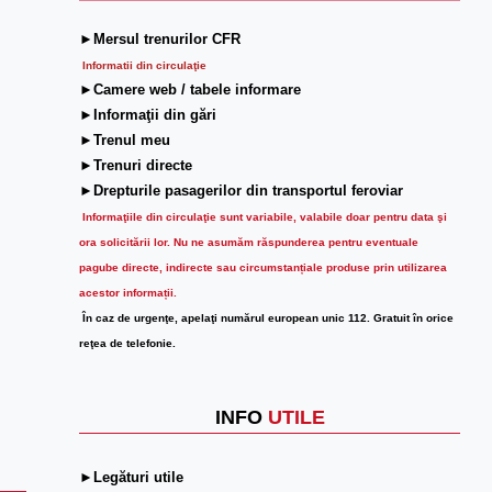
►Mersul trenurilor CFR
Informatii din circulaţie
►Camere web / tabele informare
►Informaţii din gări
►Trenul meu
►Trenuri directe
►Drepturile pasagerilor din transportul feroviar
Informaţiile din circulaţie sunt variabile, valabile doar pentru data şi
ora solicitării lor.
Nu ne asumăm răspunderea pentru eventuale
pagube directe, indirecte sau circumstanțiale produse prin utilizarea
acestor informații.
În caz de urgenţe, apelaţi numărul european unic 112. Gratuit în orice
reţea de telefonie.
INFO
UTILE
►Legături utile