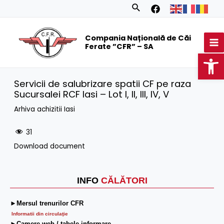
Skip
Search
to
MA
content
Compania Națională de Căi
M
Ferate ”CFR” – SA
Op
Servicii de salubrizare spatii CF pe raza
Sucursalei RCF Iasi – Lot I, II, III, IV, V
Arhiva achizitii Iasi
31
Download document
INFO
CĂLĂTORI
►Mersul trenurilor CFR
Informatii din circulaţie