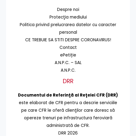
Despre noi
Protecţia mediului
Politica privind prelucrarea datelor cu caracter
personal
CE TREBUIE SA STITI DESPRE CORONAVIRUS!
Contact
ePetiție
A.N.P.C. – SAL
A.N.P.C.
DRR
Documentul de Referinţă al Reţelei CFR (DRR)
este elaborat de CFR pentru a descrie serviciile
pe care CFR le oferă clienţilor care doresc să
opereze trenuri pe infrastructura feroviară
administrată de CFR.
DRR 2026