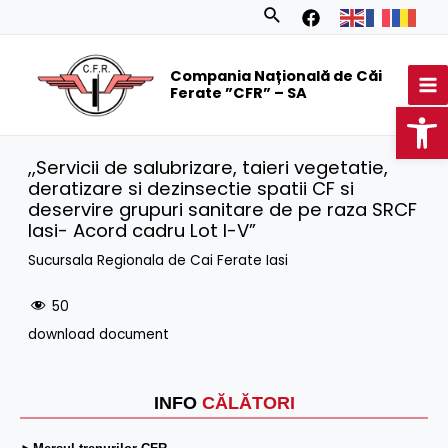
Skip
Search
to
MA
content
Compania Națională de Căi
M
Ferate ”CFR” – SA
Op
,,Servicii de salubrizare, taieri vegetatie,
deratizare si dezinsectie spatii CF si
deservire grupuri sanitare de pe raza SRCF
Iasi- Acord cadru Lot I-V”
Sucursala Regionala de Cai Ferate Iasi
50
download document
INFO
CĂLĂTORI