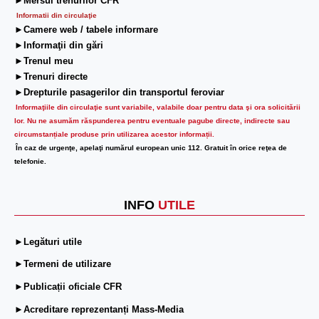
►Mersul trenurilor CFR
Informatii din circulaţie
►Camere web / tabele informare
►Informaţii din gări
►Trenul meu
►Trenuri directe
►Drepturile pasagerilor din transportul feroviar
Informaţiile din circulaţie sunt variabile, valabile doar pentru data şi ora solicitării
lor.
Nu ne asumăm răspunderea pentru eventuale pagube directe, indirecte sau
circumstanțiale produse prin utilizarea acestor informații.
În caz de urgenţe, apelaţi numărul european unic 112. Gratuit în orice reţea de
telefonie.
INFO
UTILE
►Legături utile
►Termeni de utilizare
►Publicații oficiale CFR
►Acreditare reprezentanți Mass-Media