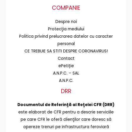
COMPANIE
Despre noi
Protecţia mediului
Politica privind prelucrarea datelor cu caracter
personal
CE TREBUIE SA STITI DESPRE CORONAVIRUS!
Contact
ePetiție
A.N.P.C. – SAL
A.N.P.C.
DRR
Documentul de Referinţă al Reţelei CFR (DRR)
este elaborat de CFR pentru a descrie serviciile
pe care CFR le oferă clienţilor care doresc să
opereze trenuri pe infrastructura feroviară