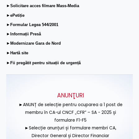
►Solicitare acces filmare Mass-Media
►ePetiție
►Formular Legea 544/2001
►Informații Presă
►Modernizare Gara de Nord
►Hartă site
►Fii pregătit pentru situații de urgență
ANUNŢURI
►ANUNȚ de selecție pentru ocuparea a 1 post de
membru în CA-ul CNCF „CFR” – SA - 2025 și
formulare F1-F5
►Selecție anunțuri și formulare membri CA,
Director General și Director Financiar