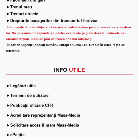
►Informaţii din gări
►Trenul meu
►Trenuri directe
►Drepturile pasagerilor din transportul feroviar
Informaţiile din circulaţie sunt variabile, valabile doar pentru data şi ora solicitării
lor.
Nu ne asumăm răspunderea pentru eventuale pagube directe, indirecte sau
circumstanțiale produse prin utilizarea acestor informații.
În caz de urgenţe, apelaţi numărul european unic 112. Gratuit în orice reţea de
telefonie.
INFO
UTILE
►Legături utile
►Termeni de utilizare
►Publicații oficiale CFR
►Acreditare reprezentanți Mass-Media
►Solicitare acces filmare Mass-Media
►ePetiție