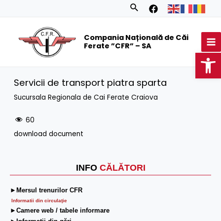
Skip
Search
to
MA
content
Compania Națională de Căi
M
Ferate ”CFR” – SA
Op
Servicii de transport piatra sparta
Sucursala Regionala de Cai Ferate Craiova
60
download document
INFO
CĂLĂTORI
►Mersul trenurilor CFR
Informatii din circulaţie
►Camere web / tabele informare