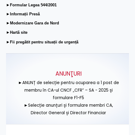
►Formular Legea 544/2001
►Informații Presă
►Modernizare Gara de Nord
►Hartă site
►Fii pregătit pentru situații de urgență
ANUNŢURI
►ANUNȚ de selecție pentru ocuparea a 1 post de
membru în CA-ul CNCF „CFR” – SA - 2025 și
formulare F1-F5
►Selecție anunțuri și formulare membri CA,
Director General și Director Financiar