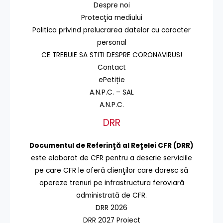
Despre noi
Protecţia mediului
Politica privind prelucrarea datelor cu caracter
personal
CE TREBUIE SA STITI DESPRE CORONAVIRUS!
Contact
ePetiție
A.N.P.C. – SAL
A.N.P.C.
DRR
Documentul de Referinţă al Reţelei CFR (DRR)
este elaborat de CFR pentru a descrie serviciile
pe care CFR le oferă clienţilor care doresc să
opereze trenuri pe infrastructura feroviară
administrată de CFR.
DRR 2026
DRR 2027 Proiect