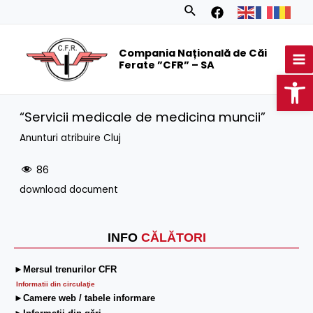
Skip
Search
to
MA
content
Compania Națională de Căi
M
Ferate ”CFR” – SA
Op
“Servicii medicale de medicina muncii”
Anunturi atribuire Cluj
86
download document
INFO
CĂLĂTORI
►Mersul trenurilor CFR
Informatii din circulaţie
►Camere web / tabele informare