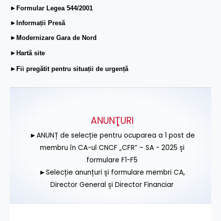
►Formular Legea 544/2001
►Informații Presă
►Modernizare Gara de Nord
►Hartă site
►Fii pregătit pentru situații de urgență
ANUNŢURI
►ANUNȚ de selecție pentru ocuparea a 1 post de
membru în CA-ul CNCF „CFR” – SA - 2025 și
formulare F1-F5
►Selecție anunțuri și formulare membri CA,
Director General și Director Financiar