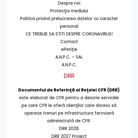
Despre noi
Protecţia mediului
Politica privind prelucrarea datelor cu caracter
personal
CE TREBUIE SA STITI DESPRE CORONAVIRUS!
Contact
ePetiție
A.N.P.C. – SAL
A.N.P.C.
DRR
Documentul de Referinţă al Reţelei CFR (DRR)
este elaborat de CFR pentru a descrie serviciile
pe care CFR le oferă clienţilor care doresc să
opereze trenuri pe infrastructura feroviară
administrată de CFR.
DRR 2026
DRR 2027 Proiect