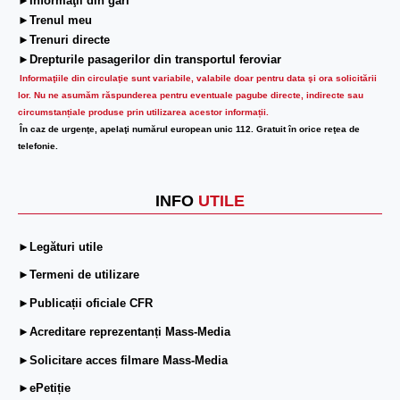
►Informaţii din gări
►Trenul meu
►Trenuri directe
►Drepturile pasagerilor din transportul feroviar
Informaţiile din circulaţie sunt variabile, valabile doar pentru data şi ora solicitării
lor.
Nu ne asumăm răspunderea pentru eventuale pagube directe, indirecte sau
circumstanțiale produse prin utilizarea acestor informații.
În caz de urgenţe, apelaţi numărul european unic 112. Gratuit în orice reţea de
telefonie.
INFO
UTILE
►Legături utile
►Termeni de utilizare
►Publicații oficiale CFR
►Acreditare reprezentanți Mass-Media
►Solicitare acces filmare Mass-Media
►ePetiție