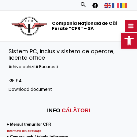
Skip
Search
to
MA
content
Compania Națională de Căi
M
Ferate ”CFR” – SA
Op
Sistem PC, inclusiv sistem de operare,
licente office
Arhiva achizitii Bucuresti
94
Download document
INFO
CĂLĂTORI
►Mersul trenurilor CFR
Informatii din circulaţie