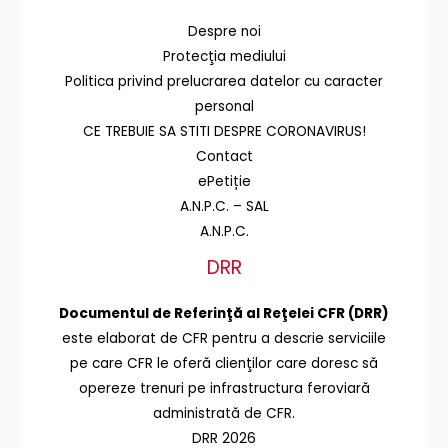
Despre noi
Protecţia mediului
Politica privind prelucrarea datelor cu caracter
personal
CE TREBUIE SA STITI DESPRE CORONAVIRUS!
Contact
ePetiție
A.N.P.C. – SAL
A.N.P.C.
DRR
Documentul de Referinţă al Reţelei CFR (DRR)
este elaborat de CFR pentru a descrie serviciile
pe care CFR le oferă clienţilor care doresc să
opereze trenuri pe infrastructura feroviară
administrată de CFR.
DRR 2026