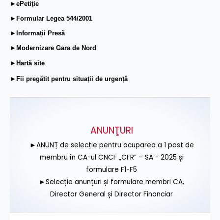
►ePetiție
►Formular Legea 544/2001
►Informații Presă
►Modernizare Gara de Nord
►Hartă site
►Fii pregătit pentru situații de urgență
ANUNŢURI
►ANUNȚ de selecție pentru ocuparea a 1 post de
membru în CA-ul CNCF „CFR” – SA - 2025 și
formulare F1-F5
►Selecție anunțuri și formulare membri CA,
Director General și Director Financiar