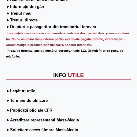
►Camere web / tabele informare
►Informaţii din gări
►Trenul meu
►Trenuri directe
►Drepturile pasagerilor din transportul feroviar
Informaţiile din circulaţie sunt variabile, valabile doar pentru data şi ora solicitării
lor.
Nu ne asumăm răspunderea pentru eventuale pagube directe, indirecte sau
circumstanțiale produse prin utilizarea acestor informații.
În caz de urgenţe, apelaţi numărul european unic 112. Gratuit în orice reţea de
telefonie.
INFO
UTILE
►Legături utile
►Termeni de utilizare
►Publicații oficiale CFR
►Acreditare reprezentanți Mass-Media
►Solicitare acces filmare Mass-Media