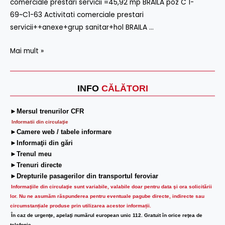
comerciale prestari servicii =45,92 mp BRAILA poz C 1-
19
69~C1-63 Activitati comerciale prestari
Martie
servicii++anexe+grup sanitar+hol BRAILA …
2026
Mai mult »
INFO
CĂLĂTORI
►Mersul trenurilor CFR
Informatii din circulaţie
►Camere web / tabele informare
►Informaţii din gări
►Trenul meu
►Trenuri directe
►Drepturile pasagerilor din transportul feroviar
Informaţiile din circulaţie sunt variabile, valabile doar pentru data şi ora solicitării
lor.
Nu ne asumăm răspunderea pentru eventuale pagube directe, indirecte sau
circumstanțiale produse prin utilizarea acestor informații.
În caz de urgenţe, apelaţi numărul european unic 112. Gratuit în orice reţea de