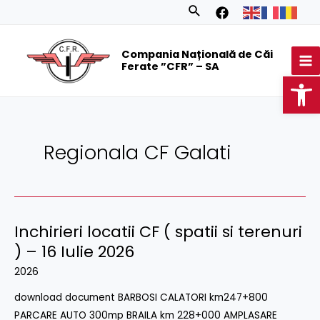
Skip
Search
to
MA
content
Compania Națională de Căi
M
Ferate ”CFR” – SA
Op
Regionala CF Galati
Inchirieri locatii CF ( spatii si terenuri
Inchirieri
locatii
) – 16 Iulie 2026
CF
2026
(
download document BARBOSI CALATORI km247+800
spatii
PARCARE AUTO 300mp BRAILA km 228+000 AMPLASARE
si