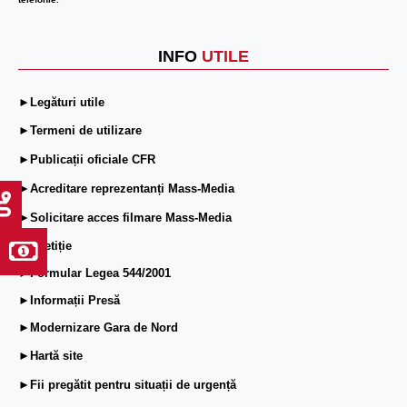
telefonie.
INFO
UTILE
►Legături utile
►Termeni de utilizare
►Publicații oficiale CFR
►Acreditare reprezentanți Mass-Media
►Solicitare acces filmare Mass-Media
►ePetiție
►Formular Legea 544/2001
►Informații Presă
►Modernizare Gara de Nord
►Hartă site
►Fii pregătit pentru situații de urgență