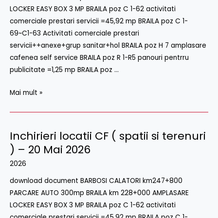
LOCKER EASY BOX 3 MP BRAILA poz C 1-62 activitati
terenuri
comerciale prestari servicii =45,92 mp BRAILA poz C 1-
)
69~C1-63 Activitati comerciale prestari
–
servicii++anexe+grup sanitar+hol BRAILA poz H 7 amplasare
16
cafenea self service BRAILA poz R 1-R5 panouri pentrru
Iulie
publicitate =1,25 mp BRAILA poz …
2026
Mai mult »
Inchirieri locatii CF ( spatii si terenuri
Inchirieri
locatii
) – 20 Mai 2026
CF
2026
(
download document BARBOSI CALATORI km247+800
spatii
PARCARE AUTO 300mp BRAILA km 228+000 AMPLASARE
si
LOCKER EASY BOX 3 MP BRAILA poz C 1-62 activitati
terenuri
comerciale prestari servicii =45,92 mp BRAILA poz C 1-