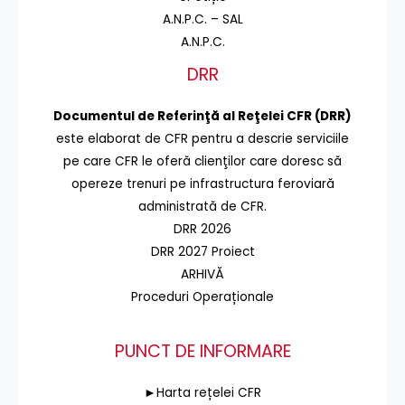
A.N.P.C. – SAL
A.N.P.C.
DRR
Documentul de Referinţă al Reţelei CFR (DRR)
este elaborat de CFR pentru a descrie serviciile
pe care CFR le oferă clienţilor care doresc să
opereze trenuri pe infrastructura feroviară
administrată de CFR.
DRR 2026
DRR 2027 Proiect
ARHIVĂ
Proceduri Operaționale
PUNCT DE INFORMARE
►Harta rețelei CFR