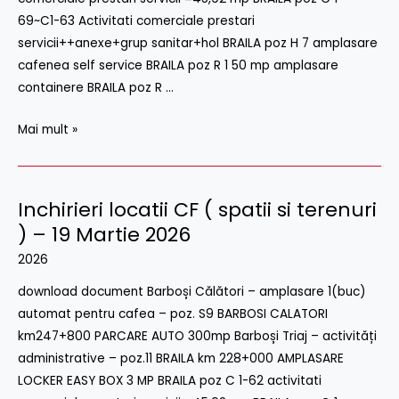
)
69~C1-63 Activitati comerciale prestari
–
servicii++anexe+grup sanitar+hol BRAILA poz H 7 amplasare
20
cafenea self service BRAILA poz R 1 50 mp amplasare
Mai
containere BRAILA poz R …
2026
Mai mult »
Inchirieri locatii CF ( spatii si terenuri
Inchirieri
locatii
) – 19 Martie 2026
CF
2026
(
download document Barboși Călători – amplasare 1(buc)
spatii
automat pentru cafea – poz. S9 BARBOSI CALATORI
si
km247+800 PARCARE AUTO 300mp Barboși Triaj – activități
terenuri
administrative – poz.11 BRAILA km 228+000 AMPLASARE
)
LOCKER EASY BOX 3 MP BRAILA poz C 1-62 activitati
–