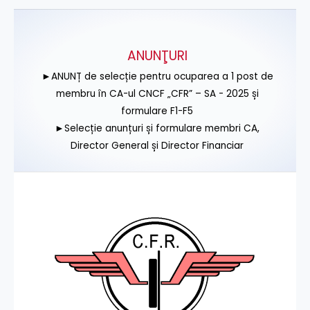
ANUNŢURI
►ANUNȚ de selecție pentru ocuparea a 1 post de
membru în CA-ul CNCF „CFR” – SA - 2025 și
formulare F1-F5
►Selecție anunțuri și formulare membri CA,
Director General și Director Financiar