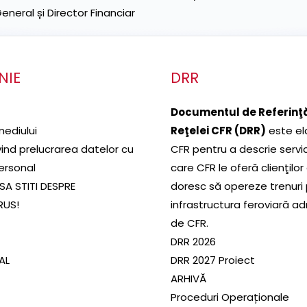
neral și Director Financiar
NIE
DRR
Documentul de Referinţă
mediului
Reţelei CFR (DRR)
este el
ivind prelucrarea datelor cu
CFR pentru a descrie servic
ersonal
care CFR le oferă clienţilor
SA STITI DESPRE
doresc să opereze trenuri
RUS!
infrastructura feroviară a
de CFR.
DRR 2026
SAL
DRR 2027 Proiect
ARHIVĂ
Proceduri Operaționale