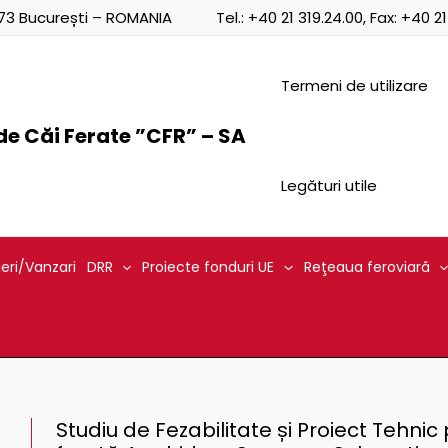
0873 București – ROMANIA
Tel.:
+40 21 319.24.00
, Fax:
+40 21
Termeni de utilizare
e Căi Ferate ”CFR” – SA
Legături utile
ieri/Vanzari
DRR
Proiecte fonduri UE
Reţeaua feroviară
Studiu de Fezabilitate și Proiect Tehnic