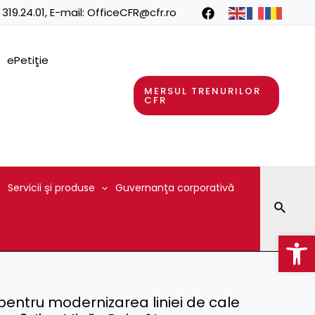
 319.24.01
, E-mail:
OfficeCFR@cfr.ro
ePetiţie
MERSUL TRENURILOR
CFR
Servicii şi produse
Guvernanţa corporativă
Searc
Op
 pentru modernizarea liniei de cale