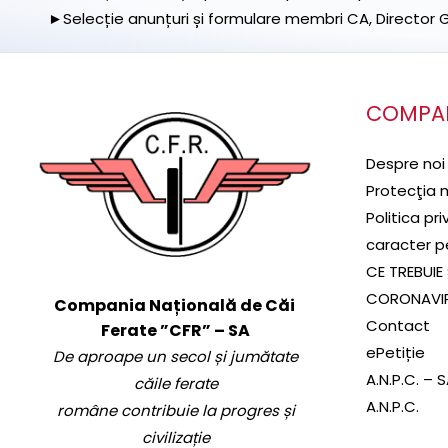
►Selecție anunțuri și formulare membri CA, Director Ge
COMPA
Despre noi
Protecţia 
Politica pr
caracter p
CE TREBUIE 
CORONAVI
Compania Națională de Căi
Contact
Ferate ”CFR” – SA
ePetiție
De aproape un secol și jumătate
A.N.P.C. – 
căile ferate
A.N.P.C.
române contribuie la progres și
civilizație