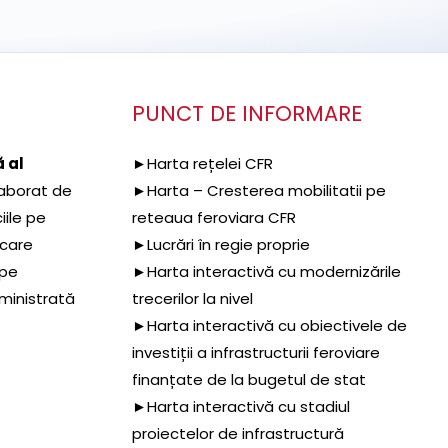
PUNCT DE INFORMARE
 al
►Harta rețelei CFR
aborat de
►Harta – Cresterea mobilitatii pe
iile pe
reteaua feroviara CFR
 care
►Lucrări în regie proprie
 pe
►Harta interactivă cu modernizările
dministrată
trecerilor la nivel
►Harta interactivă cu obiectivele de
investiții a infrastructurii feroviare
finanțate de la bugetul de stat
►Harta interactivă cu stadiul
proiectelor de infrastructură