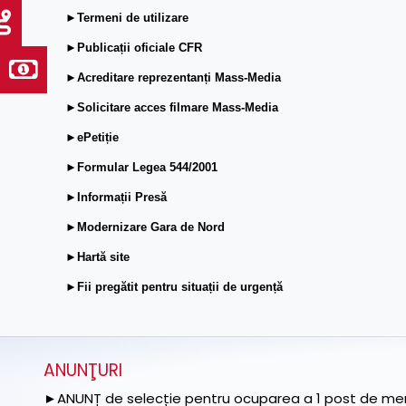
►Termeni de utilizare
►Publicații oficiale CFR
►Acreditare reprezentanți Mass-Media
►Solicitare acces filmare Mass-Media
►ePetiție
►Formular Legea 544/2001
►Informații Presă
►Modernizare Gara de Nord
►Hartă site
►Fii pregătit pentru situații de urgență
ANUNŢURI
►ANUNȚ de selecție pentru ocuparea a 1 post de memb