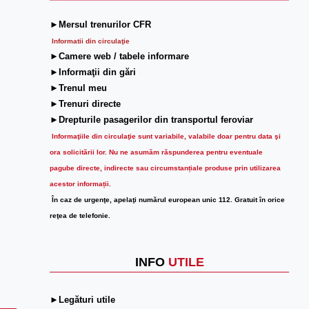
►Mersul trenurilor CFR
Informatii din circulaţie
►Camere web / tabele informare
►Informaţii din gări
►Trenul meu
►Trenuri directe
►Drepturile pasagerilor din transportul feroviar
Informaţiile din circulaţie sunt variabile, valabile doar pentru data şi
ora solicitării lor.
Nu ne asumăm răspunderea pentru eventuale
pagube directe, indirecte sau circumstanțiale produse prin utilizarea
acestor informații.
În caz de urgenţe, apelaţi numărul european unic 112. Gratuit în orice
reţea de telefonie.
INFO
UTILE
►Legături utile