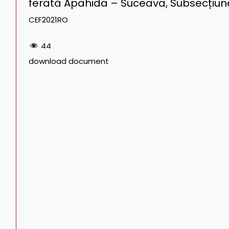
ferată Apahida – Suceava, Subsecțiune
CEF2021RO
44
download document