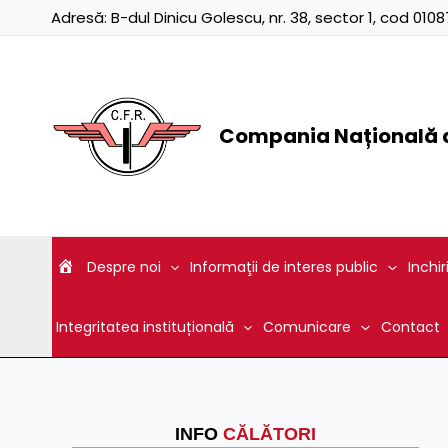
Skip
Adresă:
B-dul Dinicu Golescu, nr. 38, sector 1, cod 01
to
content
Compania Națională d
Despre noi
Informaţii de interes public
Inchir
Integritatea instituțională
Comunicare
Contact
INFO
CĂLĂTORI