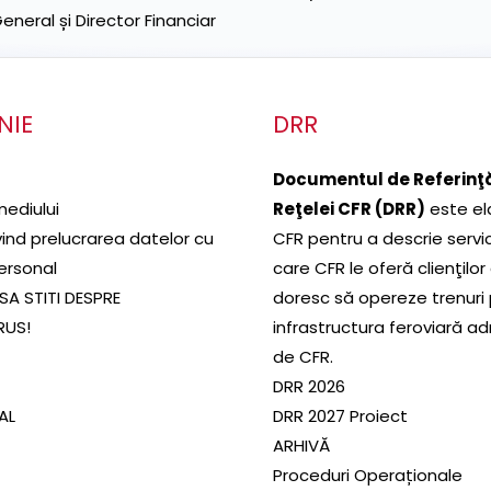
neral și Director Financiar
NIE
DRR
Documentul de Referinţă
mediului
Reţelei CFR (DRR)
este el
ivind prelucrarea datelor cu
CFR pentru a descrie servic
ersonal
care CFR le oferă clienţilor
SA STITI DESPRE
doresc să opereze trenuri
RUS!
infrastructura feroviară a
de CFR.
DRR 2026
SAL
DRR 2027 Proiect
ARHIVĂ
Proceduri Operaționale