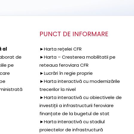
PUNCT DE INFORMARE
 al
►Harta rețelei CFR
aborat de
►Harta – Cresterea mobilitatii pe
iile pe
reteaua feroviara CFR
 care
►Lucrări în regie proprie
 pe
►Harta interactivă cu modernizările
dministrată
trecerilor la nivel
►Harta interactivă cu obiectivele de
investiții a infrastructurii feroviare
finanțate de la bugetul de stat
►Harta interactivă cu stadiul
proiectelor de infrastructură