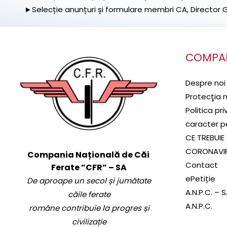
►Selecție anunțuri și formulare membri CA, Director Ge
COMPA
Despre noi
Protecţia 
Politica pr
caracter p
CE TREBUIE 
CORONAVI
Compania Națională de Căi
Contact
Ferate ”CFR” – SA
ePetiție
De aproape un secol și jumătate
A.N.P.C. – 
căile ferate
A.N.P.C.
române contribuie la progres și
civilizație