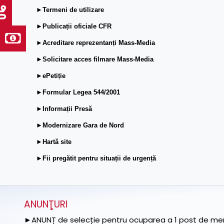
►Termeni de utilizare
►Publicații oficiale CFR
►Acreditare reprezentanți Mass-Media
►Solicitare acces filmare Mass-Media
►ePetiție
►Formular Legea 544/2001
►Informații Presă
►Modernizare Gara de Nord
►Hartă site
►Fii pregătit pentru situații de urgență
ANUNŢURI
►ANUNȚ de selecție pentru ocuparea a 1 post de memb