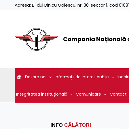
Skip
Adresă:
B-dul Dinicu Golescu, nr. 38, sector 1, cod 01
to
content
Compania Națională d
Despre noi
Informaţii de interes public
Inchir
Integritatea instituțională
Comunicare
Contact
INFO
CĂLĂTORI