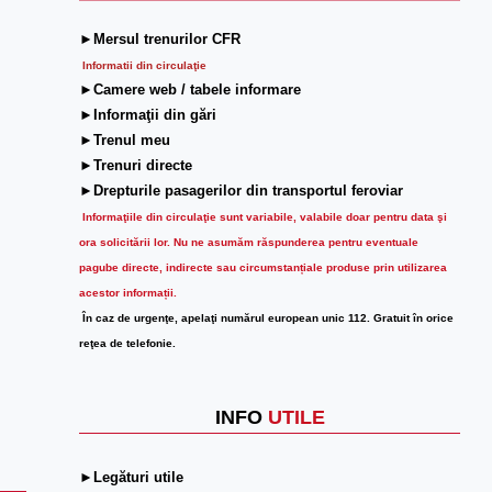
►Mersul trenurilor CFR
Informatii din circulaţie
►Camere web / tabele informare
►Informaţii din gări
►Trenul meu
►Trenuri directe
►Drepturile pasagerilor din transportul feroviar
Informaţiile din circulaţie sunt variabile, valabile doar pentru data şi
ora solicitării lor.
Nu ne asumăm răspunderea pentru eventuale
pagube directe, indirecte sau circumstanțiale produse prin utilizarea
acestor informații.
În caz de urgenţe, apelaţi numărul european unic 112. Gratuit în orice
reţea de telefonie.
INFO
UTILE
►Legături utile