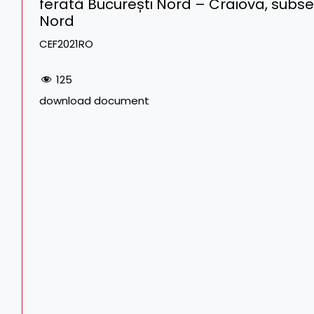
ferată București Nord – Craiova, subsec
Nord
CEF2021RO
125
download document