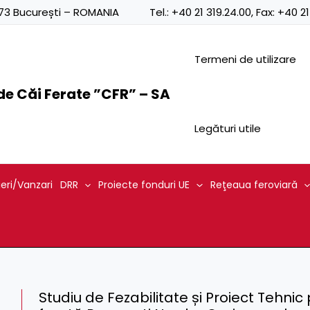
0873 București – ROMANIA
Tel.:
+40 21 319.24.00
, Fax:
+40 21
Termeni de utilizare
e Căi Ferate ”CFR” – SA
Legături utile
ieri/Vanzari
DRR
Proiecte fonduri UE
Reţeaua feroviară
Studiu de Fezabilitate și Proiect Tehnic