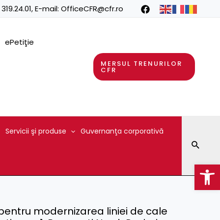
 319.24.01
, E-mail:
OfficeCFR@cfr.ro
ePetiţie
MERSUL TRENURILOR
CFR
Servicii şi produse
Guvernanţa corporativă
Searc
Op
 pentru modernizarea liniei de cale