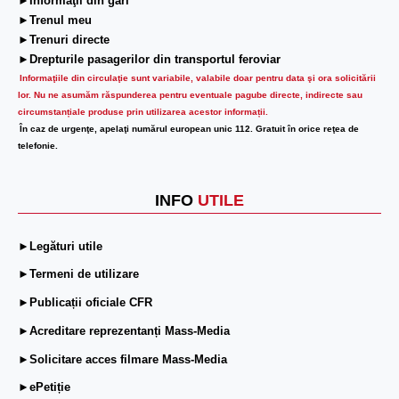
►Informaţii din gări
►Trenul meu
►Trenuri directe
►Drepturile pasagerilor din transportul feroviar
Informaţiile din circulaţie sunt variabile, valabile doar pentru data şi ora solicitării
lor.
Nu ne asumăm răspunderea pentru eventuale pagube directe, indirecte sau
circumstanțiale produse prin utilizarea acestor informații.
În caz de urgenţe, apelaţi numărul european unic 112. Gratuit în orice reţea de
telefonie.
INFO
UTILE
►Legături utile
►Termeni de utilizare
►Publicații oficiale CFR
►Acreditare reprezentanți Mass-Media
►Solicitare acces filmare Mass-Media
►ePetiție