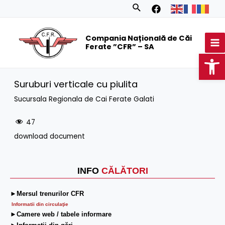
Skip
Search
to
MA
content
Compania Națională de Căi
M
Ferate ”CFR” – SA
Op
Suruburi verticale cu piulita
Sucursala Regionala de Cai Ferate Galati
47
download document
INFO
CĂLĂTORI
►Mersul trenurilor CFR
Informatii din circulaţie
►Camere web / tabele informare