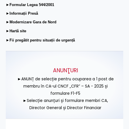
►Formular Legea 544/2001
►Informații Presă
►Modernizare Gara de Nord
►Hartă site
►Fii pregătit pentru situații de urgență
ANUNŢURI
►ANUNȚ de selecție pentru ocuparea a 1 post de
membru în CA-ul CNCF „CFR” – SA - 2025 și
formulare F1-F5
►Selecție anunțuri și formulare membri CA,
Director General și Director Financiar