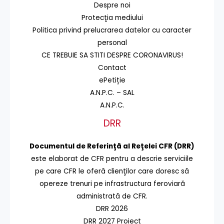
Despre noi
Protecţia mediului
Politica privind prelucrarea datelor cu caracter
personal
CE TREBUIE SA STITI DESPRE CORONAVIRUS!
Contact
ePetiție
A.N.P.C. – SAL
A.N.P.C.
DRR
Documentul de Referinţă al Reţelei CFR (DRR)
este elaborat de CFR pentru a descrie serviciile
pe care CFR le oferă clienţilor care doresc să
opereze trenuri pe infrastructura feroviară
administrată de CFR.
DRR 2026
DRR 2027 Proiect