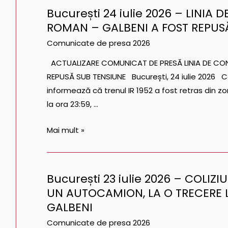
București 24 iulie 2026 – LINIA 
VODĂ
București
ROMAN – GALBENI A FOST REPUS
–
24
CIULNIȚA
iulie
Comunicate de presa 2026
2026
ACTUALIZARE COMUNICAT DE PRESĂ LINIA DE CONT
–
REPUSĂ SUB TENSIUNE București, 24 iulie 2026 C
LINIA
informează că trenul IR 1952 a fost retras din zo
DE
la ora 23:59, …
CONTACT
PE
Mai mult »
FIRUL
II
SĂCUENI
București 23 iulie 2026 – COLIZI
ROMAN
București
UN AUTOCAMION, LA O TRECERE L
–
23
GALBENI
GALBENI
iulie
A
2026
Comunicate de presa 2026