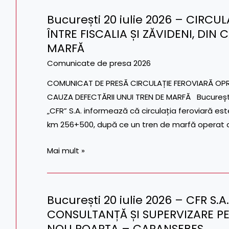
TIMIȘOARA
A
București 20 iulie 2026 – CIRC
FOST
București
ÎNTRE FISCALIA ȘI ZĂVIDENI, DIN
RELUATĂ
20
MARFĂ
ÎN
iulie
CONDIȚII
2026
Comunicate de presa 2026
NORMALE
–
COMUNICAT DE PRESĂ CIRCULAȚIE FEROVIARĂ OPRIT
DE
CIRCULAȚIE
CAUZA DEFECTĂRII UNUI TREN DE MARFĂ București
SIGURANȚĂ
FEROVIARĂ
„CFR” S.A. informează că circulația feroviară est
OPRITĂ
km 256+500, după ce un tren de marfă operat 
TEMPORAR
ÎNTRE
Mai mult »
FISCALIA
ȘI
ZĂVIDENI,
București 20 iulie 2026 – CFR 
DIN
București
CONSULTANȚĂ ȘI SUPERVIZARE P
CAUZA
20
DEFECTĂRII
NOU POARTA – CARANSEBEȘ
iulie