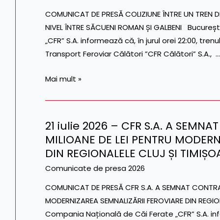
FOST
–
COMUNICAT DE PRESĂ COLIZIUNE ÎNTRE UN TREN D
REPUSĂ
COLIZIUNE
NIVEL ÎNTRE SĂCUENI ROMAN ȘI GALBENI București
SUB
ÎNTRE
„CFR” S.A. informează că, în jurul orei 22:00, tr
TENSIUNE
UN
Transport Feroviar Călători ”CFR Călători” S.A., …
TREN
DE
Mai mult »
CĂLĂTORI
ȘI
UN
21 iulie 2026 – CFR S.A. A SEMN
AUTOCAMION,
21
MILIOANE DE LEI PENTRU MODERN
LA
iulie
O
DIN REGIONALELE CLUJ ȘI TIMIȘO
2026
TRECERE
–
Comunicate de presa 2026
LA
CFR
COMUNICAT DE PRESĂ CFR S.A. A SEMNAT CONTRAC
NIVEL
S.A.
MODERNIZAREA SEMNALIZĂRII FEROVIARE DIN REGIONA
ÎNTRE
A
Compania Națională de Căi Ferate „CFR” S.A. infor
SĂCUENI
SEMNAT