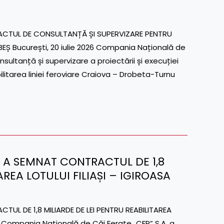
ACTUL DE CONSULTANȚĂ ȘI SUPERVIZARE PENTRU
 București, 20 iulie 2026 Compania Națională de
sultanță și supervizare a proiectării și execuției
abilitarea liniei feroviare Craiova – Drobeta-Turnu
.A. A SEMNAT CONTRACTUL DE 1,8
AREA LOTULUI FILIAȘI – IGIROASA
UL DE 1,8 MILIARDE DE LEI PENTRU REABILITAREA
026 Compania Națională de Căi Ferate „CFR” S.A. a