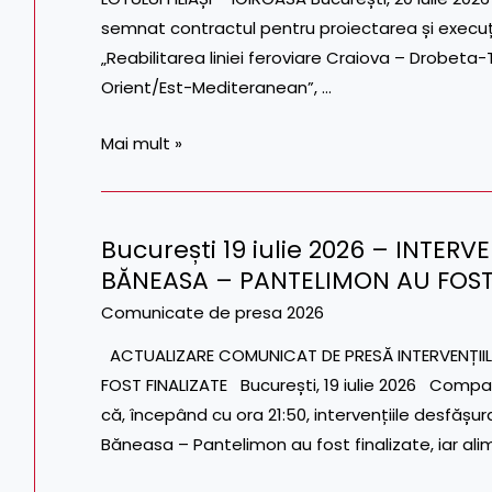
–
CFR
semnat contractul pentru proiectarea și execuția 
CARANSEBEȘ
S.A.
„Reabilitarea liniei feroviare Craiova – Drobeta
A
Orient/Est-Mediteranean”, …
SEMNAT
CONTRACTUL
Mai mult »
DE
1,8
MILIARDE
București 19 iulie 2026 – INTERVE
DE
București
BĂNEASA – PANTELIMON AU FOST
LEI
19
PENTRU
iulie
Comunicate de presa 2026
REABILITAREA
2026
ACTUALIZARE COMUNICAT DE PRESĂ INTERVENȚIILE
LOTULUI
–
FOST FINALIZATE București, 19 iulie 2026 Compa
FILIAȘI
INTERVENȚIILE
că, începând cu ora 21:50, intervențiile desfășurat
–
PE
Băneasa – Pantelimon au fost finalizate, iar al
IGIROASA
FIRUL
II