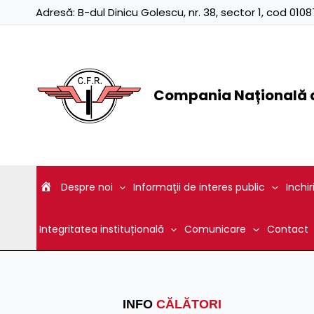
Skip
Adresă:
B-dul Dinicu Golescu, nr. 38, sector 1, cod 01
to
content
Compania Națională d
Despre noi
Informaţii de interes public
Inchir
Integritatea instituțională
Comunicare
Contact
INFO
CĂLĂTORI