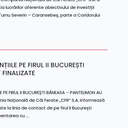
lucrărilor aferente obiectivului de investiții
-Turnu Severin – Caransebeș, parte a Coridorului
NȚIILE PE FIRUL II BUCUREȘTI
 FINALIZATE
 PE FIRUL II BUCUREȘTI BĂNEASA – PANTELIMON AU
nia Națională de Căi Ferate „CFR” S.A. informează
e la linia de contact de pe firul II București
imentarea cu …