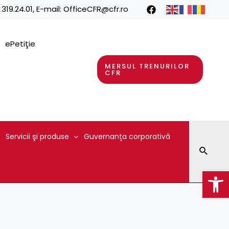
 319.24.01
, E-mail:
OfficeCFR@cfr.ro
ePetiţie
MERSUL TRENURILOR
CFR
Servicii şi produse
Guvernanţa corporativă
Searc
Op