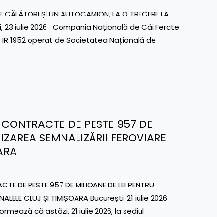
E CĂLĂTORI ȘI UN AUTOCAMION, LA O TRECERE LA
, 23 iulie 2026 Compania Națională de Căi Ferate
enul IR 1952 operat de Societatea Națională de
AT CONTRACTE DE PESTE 957 DE
IZAREA SEMNALIZĂRII FEROVIARE
ARA
TE DE PESTE 957 DE MILIOANE DE LEI PENTRU
LELE CLUJ ȘI TIMIȘOARA București, 21 iulie 2026
mează că astăzi, 21 iulie 2026, la sediul