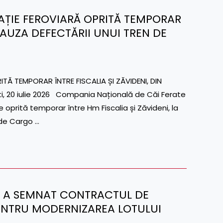
ULAȚIE FEROVIARĂ OPRITĂ TEMPORAR
 CAUZA DEFECTĂRII UNUI TREN DE
Ă TEMPORAR ÎNTRE FISCALIA ȘI ZĂVIDENI, DIN
, 20 iulie 2026 Compania Națională de Căi Ferate
e oprită temporar între Hm Fiscalia și Zăvideni, la
de Cargo …
S.A. A SEMNAT CONTRACTUL DE
ENTRU MODERNIZAREA LOTULUI