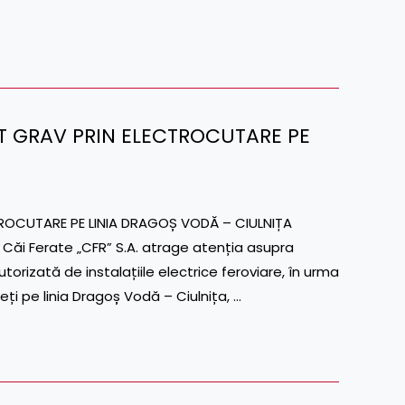
ENT GRAV PRIN ELECTROCUTARE PE
ROCUTARE PE LINIA DRAGOȘ VODĂ – CIULNIȚA
Căi Ferate „CFR” S.A. atrage atenția asupra
rizată de instalațiile electrice feroviare, în urma
eți pe linia Dragoș Vodă – Ciulnița, …