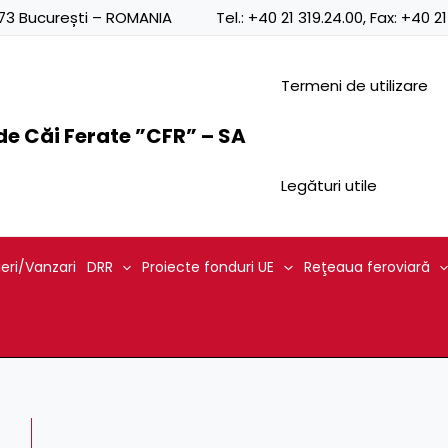
Posts
0873 București – ROMANIA
Tel.:
+40 21 319.24.00
, Fax:
+40 21
navigation
Termeni de utilizare
e Căi Ferate ”CFR” – SA
Legături utile
ieri/Vanzari
DRR
Proiecte fonduri UE
Reţeaua feroviară