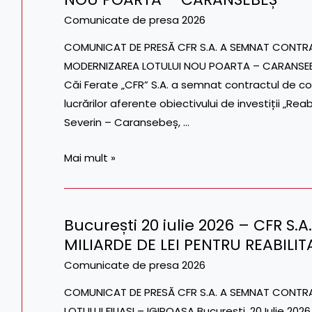
UNUI
2026
Comunicate de presa 2026
TREN
–
COMUNICAT DE PRESĂ CFR S.A. A SEMNAT CONTR
DE
CFR
MODERNIZAREA LOTULUI NOU POARTA – CARANSEBEȘ
MARFĂ
S.A.
Căi Ferate „CFR” S.A. a semnat contractul de con
A
lucrărilor aferente obiectivului de investiții „Re
SEMNAT
Severin – Caransebeș, …
CONTRACTUL
DE
Mai mult »
CONSULTANȚĂ
ȘI
SUPERVIZARE
București 20 iulie 2026 – CFR S
PENTRU
București
MILIARDE DE LEI PENTRU REABILIT
MODERNIZAREA
20
LOTULUI
iulie
Comunicate de presa 2026
NOU
2026
COMUNICAT DE PRESĂ CFR S.A. A SEMNAT CONTRACT
POARTA
–
LOTULUI FILIAȘI – IGIROASA București, 20 Iulie 2