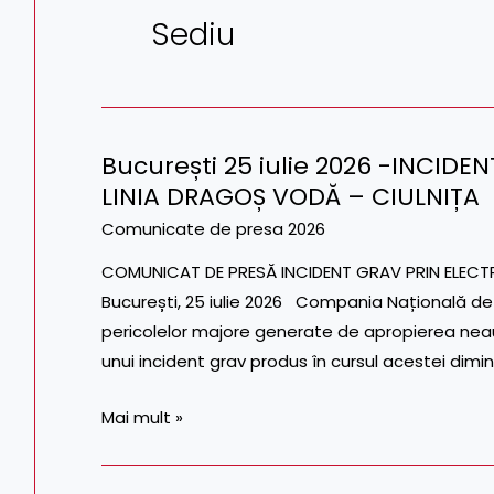
Sediu
București 25 iulie 2026 -INCID
București
LINIA DRAGOȘ VODĂ – CIULNIȚA
25
iulie
Comunicate de presa 2026
2026
COMUNICAT DE PRESĂ INCIDENT GRAV PRIN ELECT
-
București, 25 iulie 2026 Compania Națională de 
INCIDENT
pericolelor majore generate de apropierea neauto
GRAV
unui incident grav produs în cursul acestei dimin
PRIN
ELECTROCUTARE
Mai mult »
PE
LINIA
DRAGOȘ