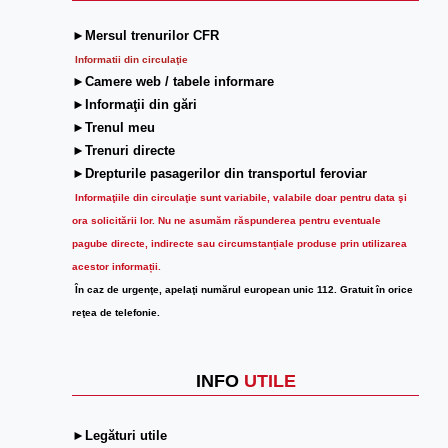
►Mersul trenurilor CFR
Informatii din circulaţie
►Camere web / tabele informare
►Informaţii din gări
►Trenul meu
►Trenuri directe
►Drepturile pasagerilor din transportul feroviar
Informaţiile din circulaţie sunt variabile, valabile doar pentru data şi
ora solicitării lor.
Nu ne asumăm răspunderea pentru eventuale
pagube directe, indirecte sau circumstanțiale produse prin utilizarea
acestor informații.
În caz de urgenţe, apelaţi numărul european unic 112. Gratuit în orice
reţea de telefonie.
INFO
UTILE
►Legături utile