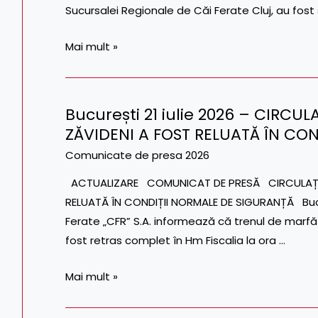
Sucursalei Regionale de Căi Ferate Cluj, au fo
ROMAN
CONTRACTE
ȘI
DE
Mai mult »
GALBENI
PESTE
957
DE
București 21 iulie 2026 – CIRCUL
MILIOANE
București
ZĂVIDENI A FOST RELUATĂ ÎN CO
DE
21
LEI
iulie
Comunicate de presa 2026
PENTRU
2026
ACTUALIZARE COMUNICAT DE PRESĂ CIRCULAȚIA F
MODERNIZAREA
–
RELUATĂ ÎN CONDIȚII NORMALE DE SIGURANȚĂ Bucu
SEMNALIZĂRII
CIRCULAȚIA
Ferate „CFR” S.A. informează că trenul de marfă 
FEROVIARE
FEROVIARĂ
fost retras complet în Hm Fiscalia la ora …
DIN
ÎNTRE
REGIONALELE
FISCALIA
Mai mult »
CLUJ
ȘI
ȘI
ZĂVIDENI