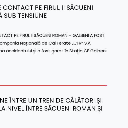
DE CONTACT PE FIRUL II SĂCUENI
Ă SUB TENSIUNE
ACT PE FIRUL II SĂCUENI ROMAN – GALBENI A FOST
ompania Națională de Căi Ferate „CFR” S.A.
na accidentului și a fost garat în Stația CF Galbeni
UNE ÎNTRE UN TREN DE CĂLĂTORI ȘI
A NIVEL ÎNTRE SĂCUENI ROMAN ȘI