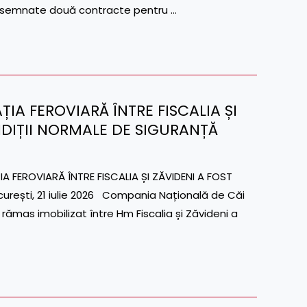
st semnate două contracte pentru …
AȚIA FEROVIARĂ ÎNTRE FISCALIA ȘI
NDIȚII NORMALE DE SIGURANȚĂ
EROVIARĂ ÎNTRE FISCALIA ȘI ZĂVIDENI A FOST
rești, 21 iulie 2026 Compania Națională de Căi
rămas imobilizat între Hm Fiscalia și Zăvideni a