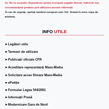
lor.
Nu ne asumăm răspunderea pentru eventuale pagube directe, indirecte sau
circumstanțiale produse prin utilizarea acestor informații.
În caz de urgenţe, apelaţi numărul european unic 112. Gratuit în orice reţea de
telefonie.
INFO
UTILE
►Legături utile
►Termeni de utilizare
►Publicații oficiale CFR
►Acreditare reprezentanți Mass-Media
►Solicitare acces filmare Mass-Media
►ePetiție
►Formular Legea 544/2001
►Informații Presă
►Modernizare Gara de Nord