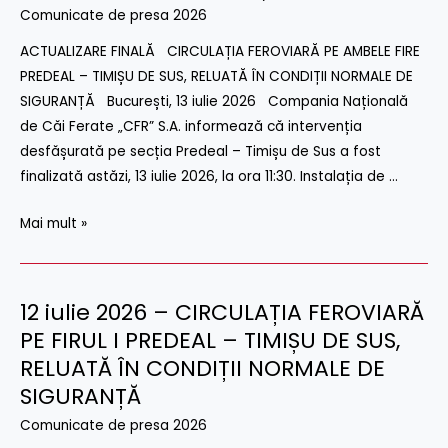
–
Comunicate de presa 2026
CIRCULAȚIA
FEROVIARĂ
ACTUALIZARE FINALĂ CIRCULAȚIA FEROVIARĂ PE AMBELE FIRE
PE
PREDEAL – TIMIȘU DE SUS, RELUATĂ ÎN CONDIȚII NORMALE DE
AMBELE
SIGURANȚĂ București, 13 iulie 2026 Compania Națională
FIRE
de Căi Ferate „CFR” S.A. informează că intervenția
PREDEAL
desfășurată pe secția Predeal – Timișu de Sus a fost
–
finalizată astăzi, 13 iulie 2026, la ora 11:30. Instalația de …
TIMIȘU
Mai mult »
DE
SUS,
RELUATĂ
ÎN
12 iulie 2026 – CIRCULAȚIA FEROVIARĂ
12
CONDIȚII
iulie
PE FIRUL I PREDEAL – TIMIȘU DE SUS,
NORMALE
2026
RELUATĂ ÎN CONDIȚII NORMALE DE
DE
–
SIGURANȚĂ
SIGURANȚĂ
CIRCULAȚIA
Comunicate de presa 2026
FEROVIARĂ