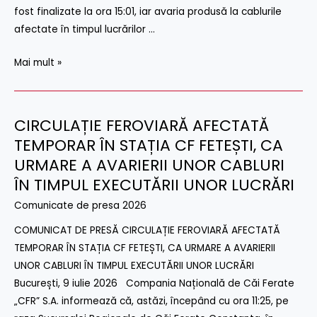
fost finalizate la ora 15:01, iar avaria produsă la cablurile
FETEȘTI,
afectate în timpul lucrărilor …
RELUATĂ
ÎN
Mai mult »
CONDIȚII
NORMALE
CIRCULAȚIE FEROVIARĂ AFECTATĂ
CIRCULAȚIE
FEROVIARĂ
TEMPORAR ÎN STAȚIA CF FETEȘTI, CA
AFECTATĂ
URMARE A AVARIERII UNOR CABLURI
TEMPORAR
ÎN TIMPUL EXECUTĂRII UNOR LUCRĂRI
ÎN
Comunicate de presa 2026
STAȚIA
CF
COMUNICAT DE PRESĂ CIRCULAȚIE FEROVIARĂ AFECTATĂ
FETEȘTI,
TEMPORAR ÎN STAȚIA CF FETEȘTI, CA URMARE A AVARIERII
CA
UNOR CABLURI ÎN TIMPUL EXECUTĂRII UNOR LUCRĂRI
URMARE
București, 9 iulie 2026 Compania Națională de Căi Ferate
A
„CFR” S.A. informează că, astăzi, începând cu ora 11:25, pe