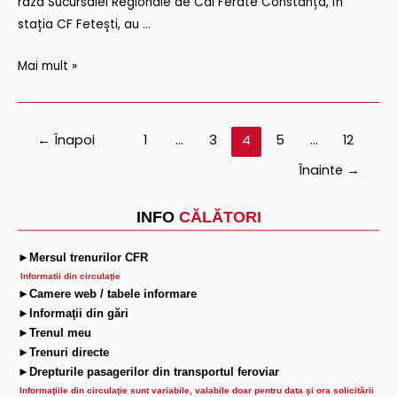
AVARIERII
raza Sucursalei Regionale de Căi Ferate Constanța, în
UNOR
stația CF Fetești, au …
CABLURI
Mai mult »
ÎN
TIMPUL
EXECUTĂRII
UNOR
←
Înapoi
1
…
3
4
5
…
12
LUCRĂRI
Înainte
→
INFO
CĂLĂTORI
►Mersul trenurilor CFR
Informatii din circulaţie
►Camere web / tabele informare
►Informaţii din gări
►Trenul meu
►Trenuri directe
►Drepturile pasagerilor din transportul feroviar
Informaţiile din circulaţie sunt variabile, valabile doar pentru data şi ora solicitării