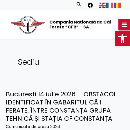
Skip
Posts
Search
to
navigation
MA
content
Compania Națională de Căi
M
Ferate ”CFR” – SA
Op
Sediu
București 14 iulie 2026 – OBSTACOL
București
14
IDENTIFICAT ÎN GABARITUL CĂII
iulie
FERATE, ÎNTRE CONSTANȚA GRUPA
2026
TEHNICĂ ȘI STAȚIA CF CONSTANȚA
–
Comunicate de presa 2026
OBSTACOL