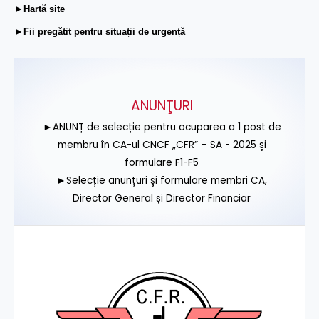
►Hartă site
►Fii pregătit pentru situații de urgență
ANUNŢURI
►ANUNȚ de selecție pentru ocuparea a 1 post de
membru în CA-ul CNCF „CFR” – SA - 2025 și
formulare F1-F5
►Selecție anunțuri și formulare membri CA,
Director General și Director Financiar