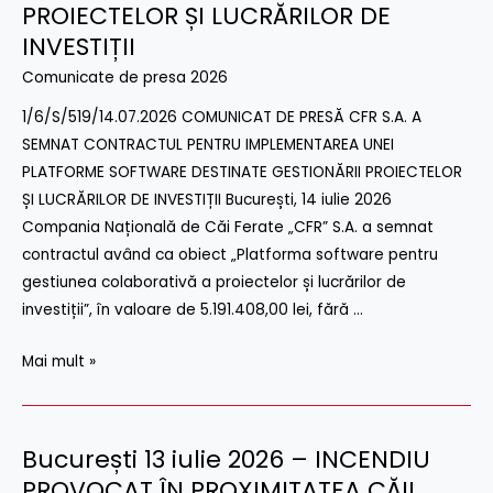
PROIECTELOR ȘI LUCRĂRILOR DE
–
CFR
INVESTIȚII
FRONTIERĂ
S.A.
Comunicate de presa 2026
A
SEMNAT
1/6/S/519/14.07.2026 COMUNICAT DE PRESĂ CFR S.A. A
CONTRACTUL
SEMNAT CONTRACTUL PENTRU IMPLEMENTAREA UNEI
PENTRU
PLATFORME SOFTWARE DESTINATE GESTIONĂRII PROIECTELOR
IMPLEMENTAREA
ȘI LUCRĂRILOR DE INVESTIȚII București, 14 iulie 2026
UNEI
Compania Națională de Căi Ferate „CFR” S.A. a semnat
PLATFORME
contractul având ca obiect „Platforma software pentru
SOFTWARE
gestiunea colaborativă a proiectelor și lucrărilor de
DESTINATE
investiții”, în valoare de 5.191.408,00 lei, fără …
GESTIONĂRII
PROIECTELOR
Mai mult »
ȘI
LUCRĂRILOR
DE
București 13 iulie 2026 – INCENDIU
București
INVESTIȚII
13
PROVOCAT ÎN PROXIMITATEA CĂII