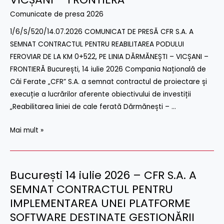
CFR
Comunicate de presa 2026
S.A.
A
1/6/S/520/14.07.2026 COMUNICAT DE PRESĂ CFR S.A. A
SEMNAT
SEMNAT CONTRACTUL PENTRU REABILITAREA PODULUI
CONTRACTUL
FEROVIAR DE LA KM 0+522, PE LINIA DĂRMĂNEȘTI – VICȘANI –
PENTRU
FRONTIERĂ București, 14 iulie 2026 Compania Națională de
REABILITAREA
Căi Ferate „CFR” S.A. a semnat contractul de proiectare și
PODULUI
execuție a lucrărilor aferente obiectivului de investiții
FEROVIAR
„Reabilitarea liniei de cale ferată Dărmănești – …
DE
LA
Mai mult »
KM
0+522,
PE
București 14 iulie 2026 – CFR S.A. A
București
LINIA
14
SEMNAT CONTRACTUL PENTRU
DĂRMĂNEȘTI
iulie
IMPLEMENTAREA UNEI PLATFORME
–
2026
SOFTWARE DESTINATE GESTIONĂRII
VICȘANI
–