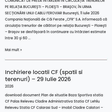
COMUNICAT DE PRESĂ ÎNTÂRZIERI ÎN CIRCULAȚIA TRENURILOR
TRENURILOR
PE RELAȚIA BUCUREȘTI – PLOIEȘTI – BRAȘOV, ÎN URMA
PE
SECȚIONĂRII UNUI CABLU FEROVIAR București, 11 iulie 2026
RELAȚIA
Compania Națională de Căi Ferate „CFR” S.A. informează că
BUCUREȘTI
circulația trenurilor de călători pe relația București – Ploiești
–
– Brașov se desfășoară în continuare cu întârzieri estimate
PLOIEȘTI
între 30 și 60 …
–
BRAȘOV,
Mai mult »
ÎN
URMA
SECȚIONĂRII
Inchiriere locatii CF (spatii si
Inchiriere
UNUI
locatii
terenuri) – 29 Iulie 2026
CABLU
CF
2026
FEROVIAR
(spatii
download document Plan de situatie Baza Sportiva statia
si
CF Palas Releveu Cladire Administrativa Statia CF Lehliu
terenuri)
Releveu Statia CF Calarasi Sud – imobil Cladire Calatori –
–