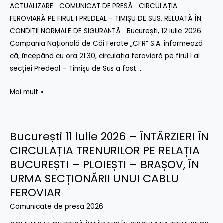
PE
ACTUALIZARE COMUNICAT DE PRESĂ CIRCULAȚIA
FIRUL
FEROVIARĂ PE FIRUL I PREDEAL – TIMIȘU DE SUS, RELUATĂ ÎN
I
CONDIȚII NORMALE DE SIGURANȚĂ București, 12 iulie 2026
PREDEAL
Compania Națională de Căi Ferate „CFR” S.A. informează
–
că, începând cu ora 21:30, circulația feroviară pe firul I al
TIMIȘU
secției Predeal – Timișu de Sus a fost …
DE
Mai mult »
SUS,
RELUATĂ
ÎN
CONDIȚII
București 11 iulie 2026 – ÎNTÂRZIERI ÎN
București
NORMALE
11
CIRCULAȚIA TRENURILOR PE RELAȚIA
DE
iulie
BUCUREȘTI – PLOIEȘTI – BRAȘOV, ÎN
SIGURANȚĂ
2026
URMA SECȚIONĂRII UNUI CABLU
–
FEROVIAR
ÎNTÂRZIERI
Comunicate de presa 2026
ÎN
CIRCULAȚIA