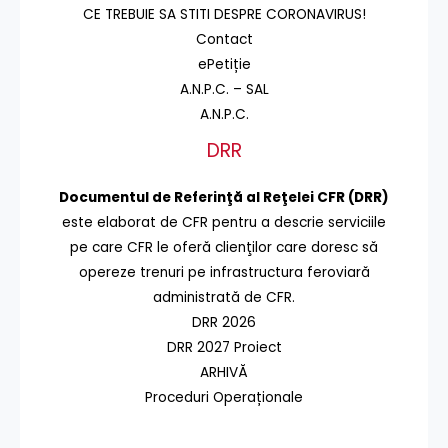
CE TREBUIE SA STITI DESPRE CORONAVIRUS!
Contact
ePetiție
A.N.P.C. – SAL
A.N.P.C.
DRR
Documentul de Referinţă al Reţelei CFR (DRR)
este elaborat de CFR pentru a descrie serviciile
pe care CFR le oferă clienţilor care doresc să
opereze trenuri pe infrastructura feroviară
administrată de CFR.
DRR 2026
DRR 2027 Proiect
ARHIVĂ
Proceduri Operaționale