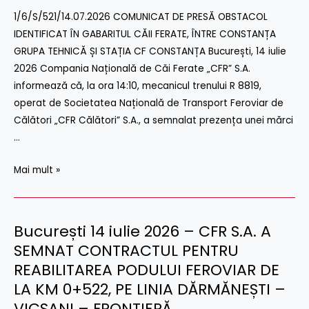
IDENTIFICAT
1/6/S/521/14.07.2026 COMUNICAT DE PRESĂ OBSTACOL
ÎN
IDENTIFICAT ÎN GABARITUL CĂII FERATE, ÎNTRE CONSTANȚA
GABARITUL
GRUPA TEHNICĂ ȘI STAȚIA CF CONSTANȚA București, 14 iulie
CĂII
2026 Compania Națională de Căi Ferate „CFR” S.A.
FERATE,
informează că, la ora 14:10, mecanicul trenului R 8819,
ÎNTRE
operat de Societatea Națională de Transport Feroviar de
CONSTANȚA
Călători „CFR Călători” S.A., a semnalat prezența unei mărci
GRUPA
…
TEHNICĂ
Mai mult »
ȘI
STAȚIA
CF
CONSTANȚA
București 14 iulie 2026 – CFR S.A. A
București
14
SEMNAT CONTRACTUL PENTRU
iulie
REABILITAREA PODULUI FEROVIAR DE
2026
LA KM 0+522, PE LINIA DĂRMĂNEȘTI –
–
VICȘANI – FRONTIERĂ