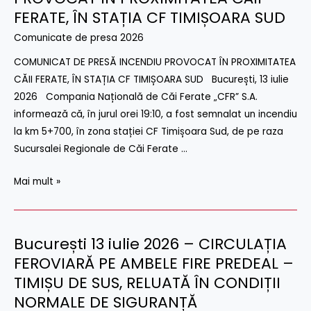
iulie
FERATE, ÎN STAȚIA CF TIMIȘOARA SUD
2026
Comunicate de presa 2026
–
COMUNICAT DE PRESĂ INCENDIU PROVOCAT ÎN PROXIMITATEA
INCENDIU
CĂII FERATE, ÎN STAȚIA CF TIMIȘOARA SUD București, 13 iulie
PROVOCAT
2026 Compania Națională de Căi Ferate „CFR” S.A.
ÎN
informează că, în jurul orei 19:10, a fost semnalat un incendiu
PROXIMITATEA
la km 5+700, în zona stației CF Timișoara Sud, de pe raza
CĂII
Sucursalei Regionale de Căi Ferate …
FERATE,
ÎN
Mai mult »
STAȚIA
CF
TIMIȘOARA
SUD
București 13 iulie 2026 – CIRCULAȚIA
București
13
FEROVIARĂ PE AMBELE FIRE PREDEAL –
iulie
TIMIȘU DE SUS, RELUATĂ ÎN CONDIȚII
2026
NORMALE DE SIGURANȚĂ