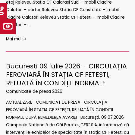
etaj Releveu Statia CF Calarasi Sud – imobil Cladire
29
Calatori – parter Releveu Statia CF Constanta – imobil
Iulie
Cladire Calatori Releveu Statia CF Fetesti – imobil Cladire
2026
Calatori – …
Mai mult »
București 09 iulie 2026 – CIRCULAȚIA
București
09
FEROVIARĂ ÎN STAȚIA CF FETEȘTI,
iulie
RELUATĂ ÎN CONDIȚII NORMALE
2026
Comunicate de presa 2026
–
ACTUALIZARE COMUNICAT DE PRESĂ CIRCULAȚIA
CIRCULAȚIA
FEROVIARĂ ÎN STAȚIA CF FETEȘTI, RELUATĂ ÎN CONDIȚII
FEROVIARĂ
NORMALE DUPĂ REMEDIEREA AVARIEI București, 09.07.2026
ÎN
Compania Națională de Căi Ferate „CFR” S.A. informează că
STAȚIA
intervențiile echipelor de specialitate în stația CF Fetești au
CF