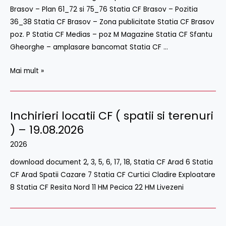
Brasov – Plan 61_72 si 75_76 Statia CF Brasov – Pozitia
26
36_38 Statia CF Brasov – Zona publicitate Statia CF Brasov
august
poz. P Statia CF Medias – poz M Magazine Statia CF Sfantu
2026
Gheorghe – amplasare bancomat Statia CF …
Mai mult »
Inchirieri locatii CF ( spatii si terenuri
) – 19.08.2026
2026
download document 2, 3, 5, 6, 17, 18, Statia CF Arad 6 Statia
CF Arad Spatii Cazare 7 Statia CF Curtici Cladire Exploatare
8 Statia CF Resita Nord 11 HM Pecica 22 HM Livezeni