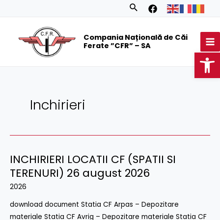
Skip
Posts
Search
to
navigation
MA
content
Compania Națională de Căi
M
Ferate ”CFR” – SA
Op
Inchirieri
INCHIRIERI LOCATII CF (SPATII SI
INCHIRIERI
LOCATII
TERENURI) 26 august 2026
CF
2026
(SPATII
download document Statia CF Arpas – Depozitare
SI
materiale Statia CF Avrig – Depozitare materiale Statia CF
TERENURI)