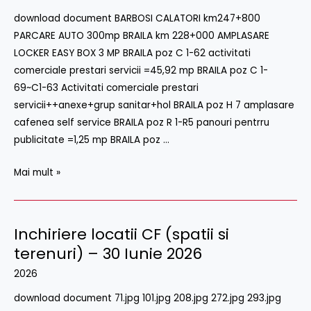
(
download document BARBOSI CALATORI km247+800
spatii
PARCARE AUTO 300mp BRAILA km 228+000 AMPLASARE
si
LOCKER EASY BOX 3 MP BRAILA poz C 1-62 activitati
terenuri
comerciale prestari servicii =45,92 mp BRAILA poz C 1-
)
69~C1-63 Activitati comerciale prestari
–
servicii++anexe+grup sanitar+hol BRAILA poz H 7 amplasare
16
cafenea self service BRAILA poz R 1-R5 panouri pentrru
Iulie
publicitate =1,25 mp BRAILA poz …
2026
Mai mult »
Inchiriere locatii CF (spatii si
terenuri) – 30 Iunie 2026
2026
download document 71.jpg 101.jpg 208.jpg 272.jpg 293.jpg