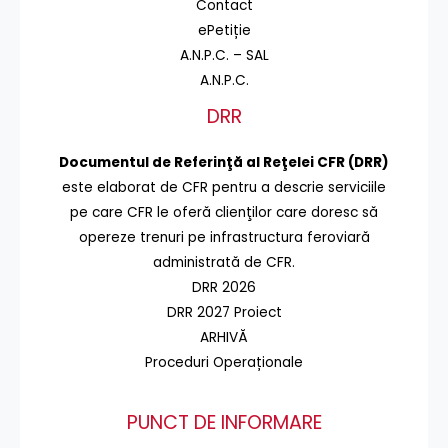
Contact
ePetiție
A.N.P.C. – SAL
A.N.P.C.
DRR
Documentul de Referinţă al Reţelei CFR (DRR)
este elaborat de CFR pentru a descrie serviciile
pe care CFR le oferă clienţilor care doresc să
opereze trenuri pe infrastructura feroviară
administrată de CFR.
DRR 2026
DRR 2027 Proiect
ARHIVĂ
Proceduri Operaționale
PUNCT DE INFORMARE