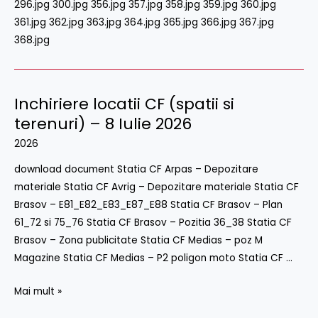
296.jpg 300.jpg 356.jpg 357.jpg 358.jpg 359.jpg 360.jpg
361.jpg 362.jpg 363.jpg 364.jpg 365.jpg 366.jpg 367.jpg
368.jpg
Inchiriere locatii CF (spatii si
Inchiriere
locatii
terenuri) – 8 Iulie 2026
CF
2026
(spatii
download document Statia CF Arpas – Depozitare
si
materiale Statia CF Avrig – Depozitare materiale Statia CF
terenuri)
Brasov – E81_E82_E83_E87_E88 Statia CF Brasov – Plan
–
61_72 si 75_76 Statia CF Brasov – Pozitia 36_38 Statia CF
8
Brasov – Zona publicitate Statia CF Medias – poz M
Iulie
Magazine Statia CF Medias – P2 poligon moto Statia CF …
2026
Mai mult »