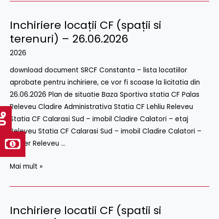
Inchiriere locații CF (spații si
Inchiriere
locații
terenuri) – 26.06.2026
CF
2026
(spații
download document SRCF Constanta – lista locatiilor
si
aprobate pentru inchiriere, ce vor fi scoase la licitatia din
terenuri)
26.06.2026 Plan de situatie Baza Sportiva statia CF Palas
–
Releveu Cladire Administrativa Statia CF Lehliu Releveu
26.06.2026
Statia CF Calarasi Sud – imobil Cladire Calatori – etaj
Releveu Statia CF Calarasi Sud – imobil Cladire Calatori –
parter Releveu …
Mai mult »
Inchiriere locatii CF (spatii si