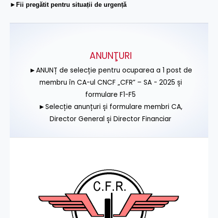
►Fii pregătit pentru situații de urgență
ANUNŢURI
►ANUNȚ de selecție pentru ocuparea a 1 post de
membru în CA-ul CNCF „CFR” – SA - 2025 și
formulare F1-F5
►Selecție anunțuri și formulare membri CA,
Director General și Director Financiar