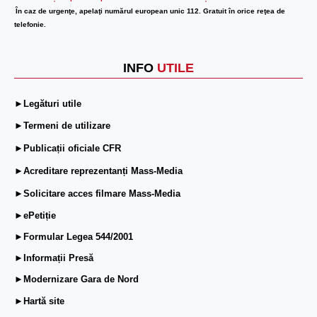
În caz de urgenţe, apelaţi numărul european unic 112. Gratuit în orice reţea de
telefonie.
INFO
UTILE
►Legături utile
►Termeni de utilizare
►Publicații oficiale CFR
►Acreditare reprezentanți Mass-Media
►Solicitare acces filmare Mass-Media
►ePetiție
►Formular Legea 544/2001
►Informații Presă
►Modernizare Gara de Nord
►Hartă site