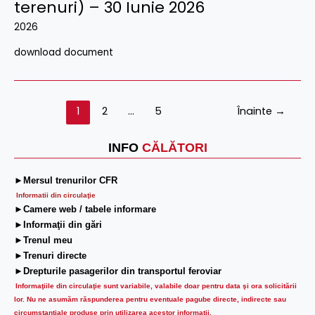
terenuri) – 30 Iunie 2026
2026
download document
1
2
…
5
Înainte
→
INFO
CĂLĂTORI
►Mersul trenurilor CFR
Informatii din circulaţie
►Camere web / tabele informare
►Informaţii din gări
►Trenul meu
►Trenuri directe
►Drepturile pasagerilor din transportul feroviar
Informaţiile din circulaţie sunt variabile, valabile doar pentru data şi ora solicitării
lor.
Nu ne asumăm răspunderea pentru eventuale pagube directe, indirecte sau
circumstanțiale produse prin utilizarea acestor informații.