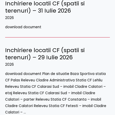
Inchiriere locatii CF (spatii si
terenuri) – 31 Iulie 2026
2026
download document
Inchiriere locatii CF (spatii si
Inchiriere
locatii
terenuri) – 29 Iulie 2026
CF
2026
(spatii
download document Plan de situatie Baza Sportiva statia
si
CF Palas Releveu Cladire Administrativa Statia CF Lehliu
terenuri)
Releveu Statia CF Calarasi Sud – imobil Cladire Calatori –
–
etaj Releveu Statia CF Calarasi Sud – imobil Cladire
29
Calatori – parter Releveu Statia CF Constanta – imobil
Iulie
Cladire Calatori Releveu Statia CF Fetesti – imobil Cladire
2026
Calatori – …