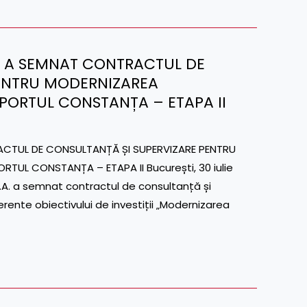
S.A. A SEMNAT CONTRACTUL DE
PENTRU MODERNIZAREA
 PORTUL CONSTANȚA – ETAPA II
ACTUL DE CONSULTANȚĂ ȘI SUPERVIZARE PENTRU
TUL CONSTANȚA – ETAPA II București, 30 iulie
A. a semnat contractul de consultanță și
ferente obiectivului de investiții „Modernizarea