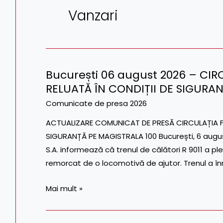
Vanzari
București 06 august 2026 – CIR
București
RELUATĂ ÎN CONDIȚII DE SIGURA
06
august
Comunicate de presa 2026
2026
ACTUALIZARE COMUNICAT DE PRESĂ CIRCULAȚIA FE
–
SIGURANȚĂ PE MAGISTRALA 100 București, 6 augu
CIRCULAȚIA
S.A. informează că trenul de călători R 9011 a ple
FEROVIARĂ
remorcat de o locomotivă de ajutor. Trenul a înr
A
FOST
Mai mult »
RELUATĂ
ÎN
CONDIȚII