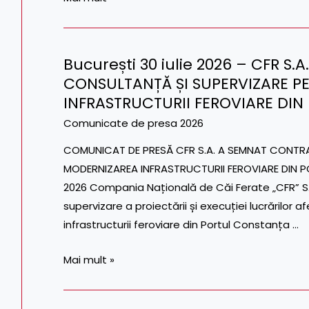
CONSULTANȚĂ
ȘI
SUPERVIZARE
București 30 iulie 2026 – CFR 
PENTRU
București
CONSULTANȚĂ ȘI SUPERVIZARE 
MODERNIZAREA
30
LOTULUI
INFRASTRUCTURII FEROVIARE DIN
iulie
5:
2026
Comunicate de presa 2026
BĂILE
–
COMUNICAT DE PRESĂ CFR S.A. A SEMNAT CONTR
HERCULANE
CFR
MODERNIZAREA INFRASTRUCTURII FEROVIARE DIN POR
–
S.A.
2026 Compania Națională de Căi Ferate „CFR” S.
PO
A
supervizare a proiectării și execuției lucrărilor a
NOU
SEMNAT
infrastructurii feroviare din Portul Constanța …
POARTA
CONTRACTUL
DE
Mai mult »
CONSULTANȚĂ
ȘI
SUPERVIZARE