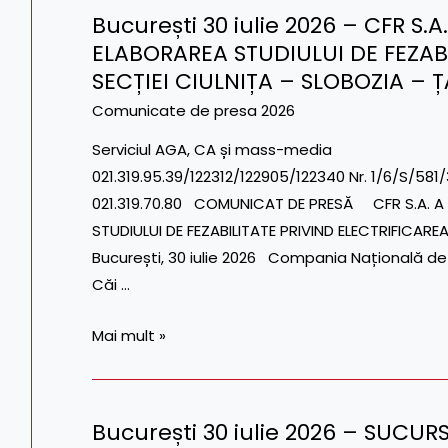
București 30 iulie 2026 – CFR 
PENTRU
București
ELABORAREA STUDIULUI DE FEZABI
MODERNIZAREA
30
INFRASTRUCTURII
SECȚIEI CIULNIȚA – SLOBOZIA – 
iulie
FEROVIARE
2026
Comunicate de presa 2026
DIN
–
Serviciul AGA, CA și mass-me
PORTUL
CFR
021.319.95.39/122312/122905/122340
CONSTANȚA
S.A.
021.319.70.80 COMUNICAT DE PRESĂ CFR S.A. 
–
A
STUDIULUI DE FEZABILITATE PRIVIND ELECTRIFICAR
ETAPA
SEMNAT
București, 30 iulie 2026 Compania Națională de 
II
CONTRACTUL
Căi …
PENTRU
ELABORAREA
Mai mult »
STUDIULUI
DE
FEZABILITATE
București 30 iulie 2026 – SUCUR
PRIVIND
București