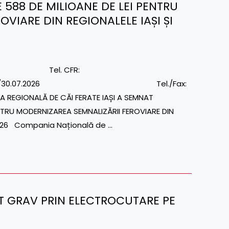
588 DE MILIOANE DE LEI PENTRU
VIARE DIN REGIONALELE IAȘI ȘI
dia Tel. CFR:
0 Nr. 1/6/S/579/30.07.2026 Tel./Fax:
REGIONALĂ DE CĂI FERATE IAȘI A SEMNAT
NTRU MODERNIZAREA SEMNALIZĂRII FEROVIARE DIN
 2026 Compania Națională de …
ENT GRAV PRIN ELECTROCUTARE PE