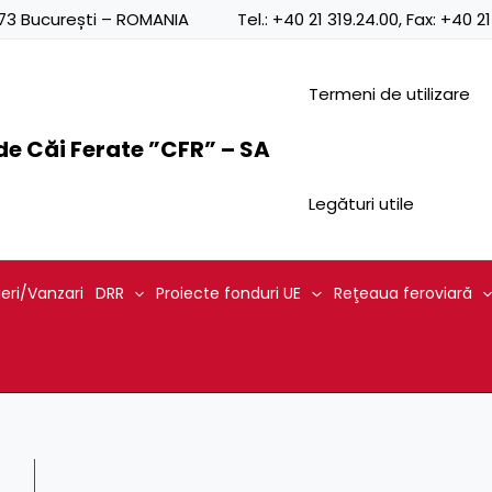
Posts
0873 București – ROMANIA
Tel.:
+40 21 319.24.00
, Fax:
+40 21
navigation
Termeni de utilizare
e Căi Ferate ”CFR” – SA
Legături utile
ieri/Vanzari
DRR
Proiecte fonduri UE
Reţeaua feroviară