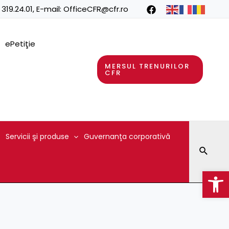
 319.24.01
, E-mail:
OfficeCFR@cfr.ro
ePetiţie
MERSUL TRENURILOR
CFR
Servicii şi produse
Guvernanţa corporativă
Searc
Op