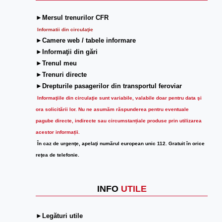
►Mersul trenurilor CFR
Informatii din circulaţie
►Camere web / tabele informare
►Informaţii din gări
►Trenul meu
►Trenuri directe
►Drepturile pasagerilor din transportul feroviar
Informaţiile din circulaţie sunt variabile, valabile doar pentru data şi
ora solicitării lor.
Nu ne asumăm răspunderea pentru eventuale
pagube directe, indirecte sau circumstanțiale produse prin utilizarea
acestor informații.
În caz de urgenţe, apelaţi numărul european unic 112. Gratuit în orice
reţea de telefonie.
INFO
UTILE
►Legături utile