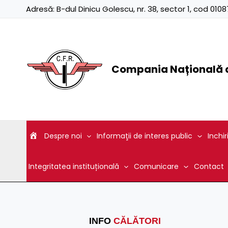
Skip
Adresă:
B-dul Dinicu Golescu, nr. 38, sector 1, cod 01
to
content
Compania Națională d
Despre noi
Informaţii de interes public
Inchir
Integritatea instituțională
Comunicare
Contact
INFO
CĂLĂTORI