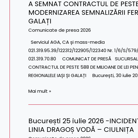
A SEMNAT CONTRACTUL DE PESTE 
ELECTRIFICAREA
30
SECȚIEI
MODERNIZAREA SEMNALIZĂRII FERO
iulie
CIULNIȚA
2026
GALAȚI
–
–
Comunicate de presa 2026
SLOBOZIA
SUCURSALA
Serviciul AGA, CA și mass-me
–
REGIONALĂ
021.319.95.39/122312/122905/12234
ȚĂNDĂREI
DE
021.319.70.80 COMUNICAT DE PRESĂ SUCURSALA 
CĂI
CONTRACTUL DE PESTE 588 DE MILIOANE DE LEI PE
FERATE
REGIONALELE IAȘI ȘI GALAȚI București, 30 iulie
IAȘI
A
Mai mult »
SEMNAT
CONTRACTUL
DE
București 25 iulie 2026 -INCID
PESTE
București
588
LINIA DRAGOȘ VODĂ – CIULNIȚA
25
DE
iulie