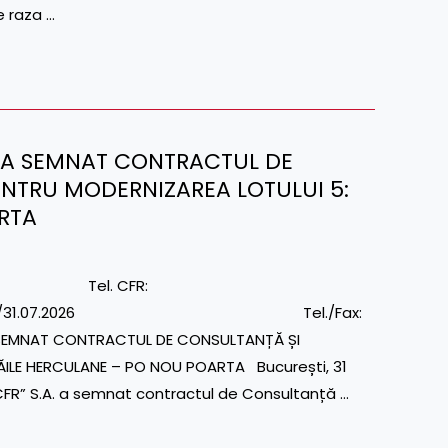
pe raza …
.A. A SEMNAT CONTRACTUL DE
ENTRU MODERNIZAREA LOTULUI 5:
RTA
dia Tel. CFR:
 Nr. 1/6/S/585/31.07.2026 Tel./Fax:
A SEMNAT CONTRACTUL DE CONSULTANȚĂ ȘI
ĂILE HERCULANE – PO NOU POARTA București, 31
CFR” S.A. a semnat contractul de Consultanță …