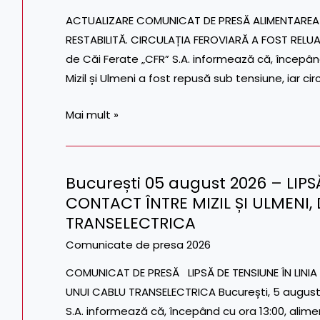
–
ACTUALIZARE COMUNICAT DE PRESĂ ALIMENTAREA CU
ALIMENTAREA
RESTABILITĂ. CIRCULAȚIA FEROVIARĂ A FOST RELU
CU
de Căi Ferate „CFR” S.A. informează că, începând 
ENERGIE
Mizil și Ulmeni a fost repusă sub tensiune, iar cir
ELECTRICĂ
ÎNTRE
Mai mult »
MIZIL
ȘI
ULMENI
București 05 august 2026 – LIPS
A
București
CONTACT ÎNTRE MIZIL ȘI ULMENI
FOST
05
RESTABILITĂ.
TRANSELECTRICA
august
CIRCULAȚIA
2026
Comunicate de presa 2026
FEROVIARĂ
–
COMUNICAT DE PRESĂ LIPSĂ DE TENSIUNE ÎN LINIA
A
LIPSĂ
UNUI CABLU TRANSELECTRICA București, 5 august
FOST
DE
S.A. informează că, începând cu ora 13:00, alime
RELUATĂ
TENSIUNE