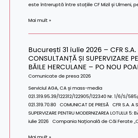
este întreruptă între stațiile CF Mizil și Ulmeni, 
ÎN
LINIA
Mai mult »
DE
CONTACT
ÎNTRE
București 31 iulie 2026 – CFR S
MIZIL
București
CONSULTANȚĂ ȘI SUPERVIZARE P
ȘI
31
ULMENI,
BĂILE HERCULANE – PO NOU POA
iulie
DUPĂ
2026
Comunicate de presa 2026
CĂDEREA
–
Serviciul AGA, CA și mass-me
UNUI
CFR
021.319.95.39/122312/122905/122340
CABLU
S.A.
021.319.70.80 COMUNICAT DE PRESĂ CFR S.A. 
TRANSELECTRICA
A
SUPERVIZARE PENTRU MODERNIZAREA LOTULUI 5: B
SEMNAT
iulie 2026 Compania Națională de Căi Ferate „
CONTRACTUL
DE
Mai mult »