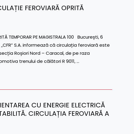
CULAȚIE FEROVIARĂ OPRITĂ
ITĂ TEMPORAR PE MAGISTRALA 100 București, 6
CFR” S.A. informează că circulația feroviară este
secția Roșiori Nord – Caracal, de pe raza
motiva trenului de călători R 9011, …
IMENTAREA CU ENERGIE ELECTRICĂ
STABILITĂ. CIRCULAȚIA FEROVIARĂ A