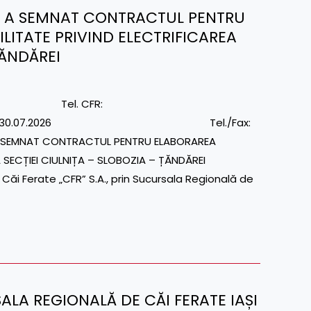
S.A. A SEMNAT CONTRACTUL PENTRU
LITATE PRIVIND ELECTRIFICAREA
ȚĂNDĂREI
dia Tel. CFR:
 Nr. 1/6/S/581/30.07.2026 Tel./Fax:
A SEMNAT CONTRACTUL PENTRU ELABORAREA
EA SECȚIEI CIULNIȚA – SLOBOZIA – ȚĂNDĂREI
Căi Ferate „CFR” S.A., prin Sucursala Regională de
SALA REGIONALĂ DE CĂI FERATE IAȘI