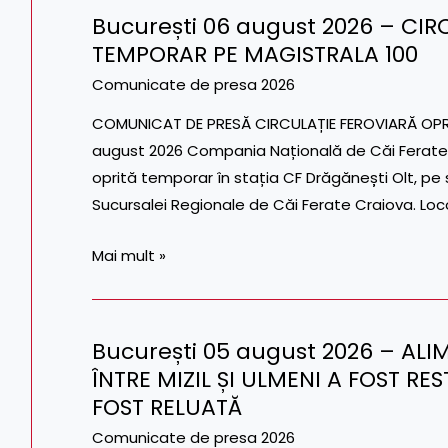
București 06 august 2026 – CIR
DE
București
TEMPORAR PE MAGISTRALA 100
SIGURANȚĂ
06
PE
august
Comunicate de presa 2026
MAGISTRALA
2026
COMUNICAT DE PRESĂ CIRCULAȚIE FEROVIARĂ OPR
100
–
august 2026 Compania Națională de Căi Ferate „
CIRCULAȚIE
oprită temporar în stația CF Drăgănești Olt, pe 
FEROVIARĂ
Sucursalei Regionale de Căi Ferate Craiova. Loco
OPRITĂ
TEMPORAR
Mai mult »
PE
MAGISTRALA
100
București 05 august 2026 – AL
București
ÎNTRE MIZIL ȘI ULMENI A FOST RE
05
FOST RELUATĂ
august
2026
Comunicate de presa 2026