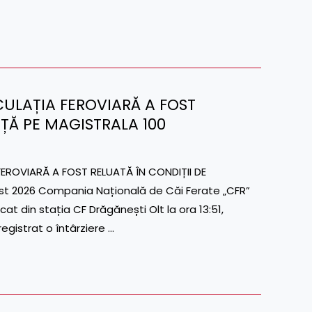
CULAȚIA FEROVIARĂ A FOST
NȚĂ PE MAGISTRALA 100
ROVIARĂ A FOST RELUATĂ ÎN CONDIȚII DE
st 2026 Compania Națională de Căi Ferate „CFR”
cat din stația CF Drăgănești Olt la ora 13:51,
egistrat o întârziere …